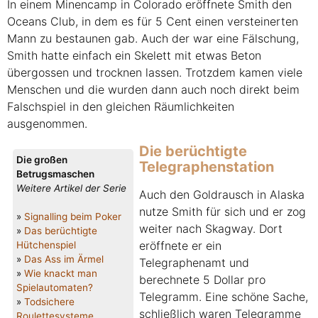
In einem Minencamp in Colorado eröffnete Smith den
Oceans Club, in dem es für 5 Cent einen versteinerten
Mann zu bestaunen gab. Auch der war eine Fälschung,
Smith hatte einfach ein Skelett mit etwas Beton
übergossen und trocknen lassen. Trotzdem kamen viele
Menschen und die wurden dann auch noch direkt beim
Falschspiel in den gleichen Räumlichkeiten
ausgenommen.
Die berüchtigte
Die großen
Telegraphenstation
Betrugsmaschen
Weitere Artikel der Serie
Auch den Goldrausch in Alaska
nutze Smith für sich und er zog
»
Signalling beim Poker
weiter nach Skagway. Dort
»
Das berüchtigte
eröffnete er ein
Hütchenspiel
»
Das Ass im Ärmel
Telegraphenamt und
»
Wie knackt man
berechnete 5 Dollar pro
Spielautomaten?
Telegramm. Eine schöne Sache,
»
Todsichere
schließlich waren Telegramme
Roulettesysteme