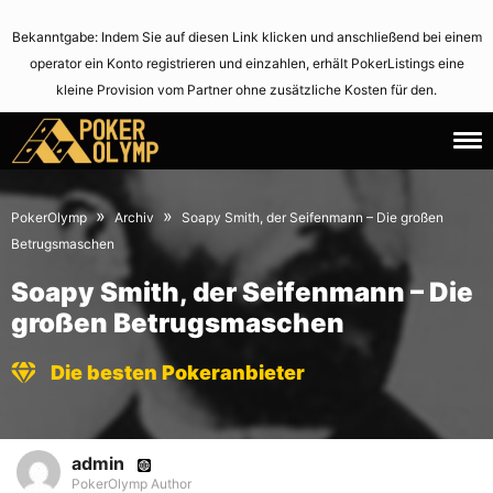
Bekanntgabe: Indem Sie auf diesen Link klicken und anschließend bei einem
operator ein Konto registrieren und einzahlen, erhält PokerListings eine
kleine Provision vom Partner ohne zusätzliche Kosten für den.
15.
June
January
2,
»
»
PokerOlymp
Archiv
Soapy Smith, der Seifenmann – Die großen
2013
2021
Betrugsmaschen
Soapy Smith, der Seifenmann – Die
großen Betrugsmaschen
Die besten Pokeranbieter
admin
PokerOlymp Author