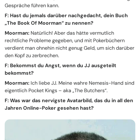
Gespräche führen kann.
F: Hast du jemals darüber nachgedacht, dein Buch
„The Book Of Moorman“ zu nennen?
Moorman:
Natürlich! Aber das hätte vermutlich
rechtliche Probleme gegeben, und mit Pokerbüchern
verdient man ohnehin nicht genug Geld, um sich darüber
den Kopf zu zerbrechen.
F: Bekommst du Angst, wenn du JJ ausgeteilt
bekommst?
Moorman:
Ich liebe JJ. Meine wahre Nemesis-Hand sind
eigentlich Pocket Kings – aka „The Butchers“.
F: Was war das nervigste Avatarbild, das du in all den
Jahren Online-Poker gesehen hast?