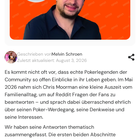
Geschrieben von
Melvin Schroen
Zuletzt aktualisiert: August 3, 2026
Es kommt nicht oft vor, dass echte Pokerlegenden der
Community so offen Einblicke in ihr Leben geben. Im Mai
2026 nahm sich Chris Moorman eine kleine Auszeit vom
Familienalltag, um auf Reddit Fragen der Fans zu
beantworten – und sprach dabei überraschend ehrlich
über seinen Poker-Werdegang, seine Denkweise und
seine Interessen.
Wir haben seine Antworten thematisch
zusammengefasst. Die ersten beiden Abschnitte