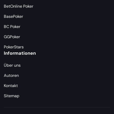
BetOnline Poker
BasePoker
BC Poker
GGPoker
PokerStars
Informationen
Über uns
Autoren
Kontakt
Sitemap