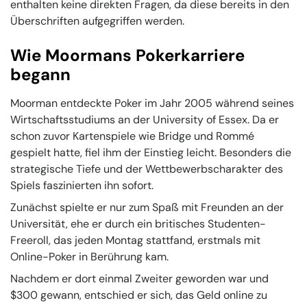
enthalten keine direkten Fragen, da diese bereits in den
Überschriften aufgegriffen werden.
Wie Moormans Pokerkarriere
begann
Moorman entdeckte Poker im Jahr 2005 während seines
Wirtschaftsstudiums an der University of Essex. Da er
schon zuvor Kartenspiele wie Bridge und Rommé
gespielt hatte, fiel ihm der Einstieg leicht. Besonders die
strategische Tiefe und der Wettbewerbscharakter des
Spiels faszinierten ihn sofort.
Zunächst spielte er nur zum Spaß mit Freunden an der
Universität, ehe er durch ein britisches Studenten-
Freeroll, das jeden Montag stattfand, erstmals mit
Online-Poker in Berührung kam.
Nachdem er dort einmal Zweiter geworden war und
$300 gewann, entschied er sich, das Geld online zu