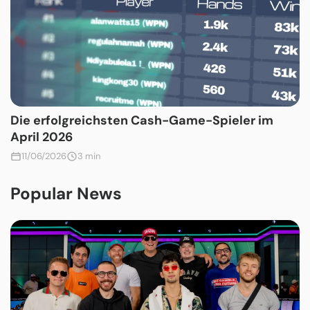
Die erfolgreichsten Cash-Game-Spieler im
April 2026
11/06/2026
3 min
Popular News