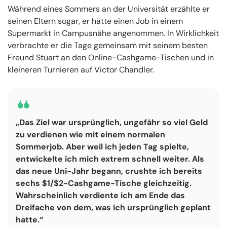
Während eines Sommers an der Universität erzählte er
seinen Eltern sogar, er hätte einen Job in einem
Supermarkt in Campusnähe angenommen. In Wirklichkeit
verbrachte er die Tage gemeinsam mit seinem besten
Freund Stuart an den Online-Cashgame-Tischen und in
kleineren Turnieren auf Victor Chandler.
„Das Ziel war ursprünglich, ungefähr so viel Geld
zu verdienen wie mit einem normalen
Sommerjob. Aber weil ich jeden Tag spielte,
entwickelte ich mich extrem schnell weiter. Als
das neue Uni-Jahr begann, crushte ich bereits
sechs $1/$2-Cashgame-Tische gleichzeitig.
Wahrscheinlich verdiente ich am Ende das
Dreifache von dem, was ich ursprünglich geplant
hatte.“