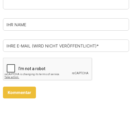
IHR NAME
IHRE E-MAIL (WIRD NICHT VERÖFFENTLICHT)*