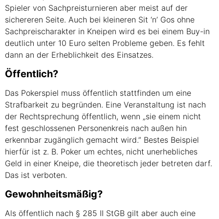
Spieler von Sachpreisturnieren aber meist auf der
sichereren Seite. Auch bei kleineren Sit ‘n’ Gos ohne
Sachpreischarakter in Kneipen wird es bei einem Buy-in
deutlich unter 10 Euro selten Probleme geben. Es fehlt
dann an der Erheblichkeit des Einsatzes.
Öffentlich?
Das Pokerspiel muss öffentlich stattfinden um eine
Strafbarkeit zu begründen. Eine Veranstaltung ist nach
der Rechtsprechung öffentlich, wenn „sie einem nicht
fest geschlossenen Personenkreis nach außen hin
erkennbar zugänglich gemacht wird.” Bestes Beispiel
hierfür ist z. B. Poker um echtes, nicht unerhebliches
Geld in einer Kneipe, die theoretisch jeder betreten darf.
Das ist verboten.
Gewohnheitsmäßig?
Als öffentlich nach § 285 II StGB gilt aber auch eine