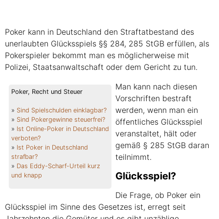
Poker kann in Deutschland den Straftatbestand des
unerlaubten Glücksspiels §§ 284, 285 StGB erfüllen, als
Pokerspieler bekommt man es möglicherweise mit
Polizei, Staatsanwaltschaft oder dem Gericht zu tun.
Man kann nach diesen
Poker, Recht und Steuer
Vorschriften bestraft
werden, wenn man ein
»
Sind Spielschulden einklagbar?
»
Sind Pokergewinne steuerfrei?
öffentliches Glücksspiel
»
Ist Online-Poker in Deutschland
veranstaltet, hält oder
verboten?
gemäß § 285 StGB daran
»
Ist Poker in Deutschland
teilnimmt.
strafbar?
»
Das Eddy-Scharf-Urteil kurz
Glücksspiel?
und knapp
Die Frage, ob Poker ein
Glücksspiel im Sinne des Gesetzes ist, erregt seit
Jahrzehnten die Gemüter und es gibt unzählige