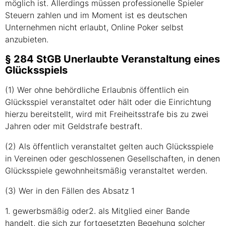
möglich ist. Allerdings müssen professionelle Spieler
Steuern zahlen und im Moment ist es deutschen
Unternehmen nicht erlaubt, Online Poker selbst
anzubieten.
§ 284 StGB Unerlaubte Veranstaltung eines
Glücksspiels
(1) Wer ohne behördliche Erlaubnis öffentlich ein
Glücksspiel veranstaltet oder hält oder die Einrichtung
hierzu bereitstellt, wird mit Freiheitsstrafe bis zu zwei
Jahren oder mit Geldstrafe bestraft.
(2) Als öffentlich veranstaltet gelten auch Glücksspiele
in Vereinen oder geschlossenen Gesellschaften, in denen
Glücksspiele gewohnheitsmäßig veranstaltet werden.
(3) Wer in den Fällen des Absatz 1
1. gewerbsmäßig oder2. als Mitglied einer Bande
handelt, die sich zur fortgesetzten Begehung solcher