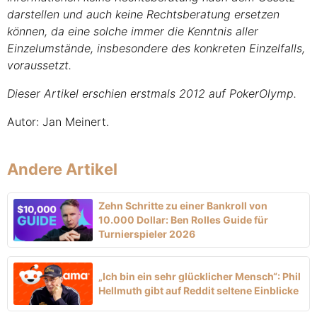
darstellen und auch keine Rechtsberatung ersetzen
können, da eine solche immer die Kenntnis aller
Einzelumstände, insbesondere des konkreten Einzelfalls,
voraussetzt.
Dieser Artikel erschien erstmals 2012 auf PokerOlymp.
Autor: Jan Meinert.
Andere Artikel
Zehn Schritte zu einer Bankroll von
10.000 Dollar: Ben Rolles Guide für
Turnierspieler 2026
„Ich bin ein sehr glücklicher Mensch“: Phil
Hellmuth gibt auf Reddit seltene Einblicke