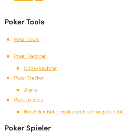
Poker Tools
Poker Tools
Poker Rechner
Odds-Rechner
Poker Tracker
Jivaro
Pokertraining
Neo Poker Bot – Ein kurzer Erfahrungsbericht
Poker Spieler