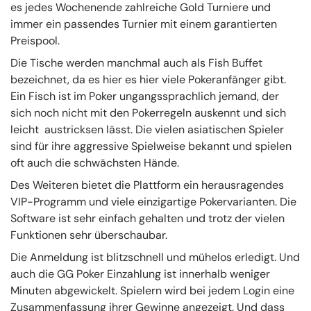
es jedes Wochenende zahlreiche Gold Turniere und
immer ein passendes Turnier mit einem garantierten
Preispool.
Die Tische werden manchmal auch als Fish Buffet
bezeichnet, da es hier es hier viele Pokeranfänger gibt.
Ein Fisch ist im Poker ungangssprachlich jemand, der
sich noch nicht mit den Pokerregeln auskennt und sich
leicht austricksen lässt. Die vielen asiatischen Spieler
sind für ihre aggressive Spielweise bekannt und spielen
oft auch die schwächsten Hände.
Des Weiteren bietet die Plattform ein herausragendes
VIP-Programm und viele einzigartige Pokervarianten. Die
Software ist sehr einfach gehalten und trotz der vielen
Funktionen sehr überschaubar.
Die Anmeldung ist blitzschnell und mühelos erledigt. Und
auch die GG Poker Einzahlung ist innerhalb weniger
Minuten abgewickelt. Spielern wird bei jedem Login eine
Zusammenfassung ihrer Gewinne angezeigt. Und dass