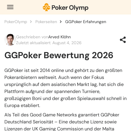
PokerOlymp
Pokerseiten
GGPoker Erfahrungen
Geschrieben von
Arved Klöhn
Zuletzt aktualisiert: August 4, 2026
GGPoker Bewertung 2026
GGPoker ist seit 2014 online und gehört zu den größten
Pokeranbietern weltweit. Auch wenn der Fokus
ursprünglich auf dem asiatischen Markt lag, hat sich die
Plattform aufgrund der spannenden Turniere,
großzügigen Boni und der großen Spielauswahl schnell in
Europa etabliert.
Als Teil des Good Game Networks garantiert GGPoker
Deutschland Seriosität – Eine deutsche Lizenz sowie
Lizenzen der UK Gaming Commission und der Malta