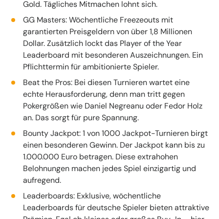
Gold. Tägliches Mitmachen lohnt sich.
GG Masters: Wöchentliche Freezeouts mit
garantierten Preisgeldern von über 1,8 Millionen
Dollar. Zusätzlich lockt das Player of the Year
Leaderboard mit besonderen Auszeichnungen. Ein
Pflichttermin für ambitionierte Spieler.
Beat the Pros: Bei diesen Turnieren wartet eine
echte Herausforderung, denn man tritt gegen
Pokergrößen wie Daniel Negreanu oder Fedor Holz
an. Das sorgt für pure Spannung.
Bounty Jackpot: 1 von 1000 Jackpot-Turnieren birgt
einen besonderen Gewinn. Der Jackpot kann bis zu
1.000.000 Euro betragen. Diese extrahohen
Belohnungen machen jedes Spiel einzigartig und
aufregend.
Leaderboards: Exklusive, wöchentliche
Leaderboards für deutsche Spieler bieten attraktive