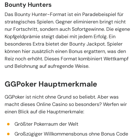
Bounty Hunters
Das Bounty Hunter-Format ist ein Paradebeispiel für
strategisches Spielen. Gegner eliminieren bringt nicht
nur Fortschritt, sondern auch Sofortgewinne. Die eigene
Kopfgeldprämie steigt dabei mit jedem Erfolg. Ein
besonderes Extra bietet der Bounty Jackpot. Spieler
können hier zusätzlich einen Bonus ergattern, was den
Reiz noch erhöht. Dieses Format kombiniert Wettkampf
und Belohnung auf aufregende Weise.
GGPoker Hauptmerkmale
GGPoker ist nicht ohne Grund so beliebt. Aber was
macht dieses Online Casino so besonders? Werfen wir
einen Blick auf die Hauptmerkmale:
Größter Pokerraum der Welt
Großzügiger Willkommensbonus ohne Bonus Code