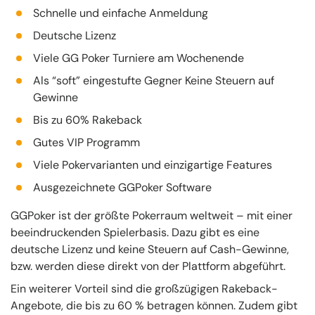
Schnelle und einfache Anmeldung
Deutsche Lizenz
Viele GG Poker Turniere am Wochenende
Als “soft” eingestufte Gegner Keine Steuern auf
Gewinne
Bis zu 60% Rakeback
Gutes VIP Programm
Viele Pokervarianten und einzigartige Features
Ausgezeichnete GGPoker Software
GGPoker ist der größte Pokerraum weltweit – mit einer
beeindruckenden Spielerbasis. Dazu gibt es eine
deutsche Lizenz und keine Steuern auf Cash-Gewinne,
bzw. werden diese direkt von der Plattform abgeführt.
Ein weiterer Vorteil sind die großzügigen Rakeback-
Angebote, die bis zu 60 % betragen können. Zudem gibt