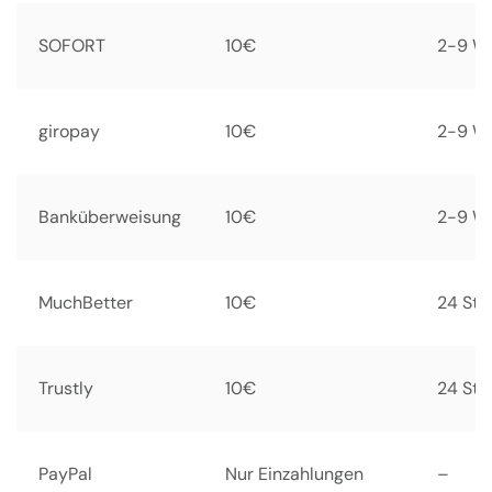
SOFORT
10€
2-9 W
giropay
10€
2-9 W
Banküberweisung
10€
2-9 W
MuchBetter
10€
24 St
Trustly
10€
24 St
PayPal
Nur Einzahlungen
–