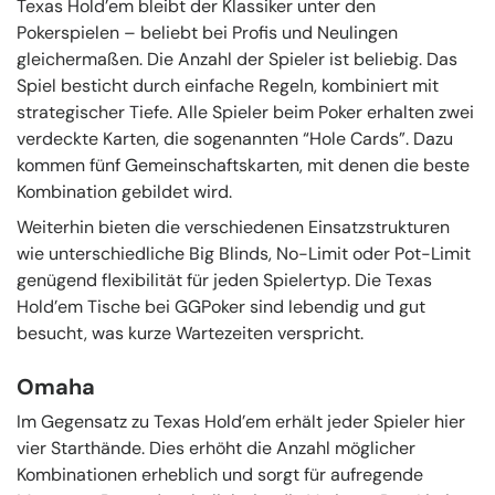
Texas Hold’em bleibt der Klassiker unter den
Pokerspielen – beliebt bei Profis und Neulingen
gleichermaßen. Die Anzahl der Spieler ist beliebig. Das
Spiel besticht durch einfache Regeln, kombiniert mit
strategischer Tiefe. Alle Spieler beim Poker erhalten zwei
verdeckte Karten, die sogenannten “Hole Cards”. Dazu
kommen fünf Gemeinschaftskarten, mit denen die beste
Kombination gebildet wird.
Weiterhin bieten die verschiedenen Einsatzstrukturen
wie unterschiedliche Big Blinds, No-Limit oder Pot-Limit
genügend flexibilität für jeden Spielertyp. Die Texas
Hold’em Tische bei GGPoker sind lebendig und gut
besucht, was kurze Wartezeiten verspricht.
Omaha
Im Gegensatz zu Texas Hold’em erhält jeder Spieler hier
vier Starthände. Dies erhöht die Anzahl möglicher
Kombinationen erheblich und sorgt für aufregende