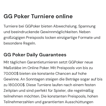
GG Poker Turniere online
Turniere bei GGPoker bieten Abwechslung, Spannung
und beeindruckende Gewinnmöglichkeiten. Neben
großzügigen Preispools locken einzigartige Formate und
besondere Regeln.
GG Poker Daily Guarantees
Mit täglichen Garantieturnieren setzt GGPoker neue
Maßstäbe im Online Poker. Mit Preispools von bis zu
70.000$ bieten sie konstante Chancen auf hohe
Gewinne. An Sonntagen steigen die Beträge sogar auf bis
zu 180.000$. Diese Turniere laufen nach einem festen
Zeitplan und sind perfekt für Spieler, die regelmäßig
teilnehmen möchten. Die konstanten Preispools, hohen
Teilnehmerzahlen und garantierten Ausschüttungen