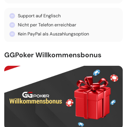
Support auf Englisch
Nicht per Telefon erreichbar
Kein PayPal als Auszahlungsoption
GGPoker Willkommensbonus