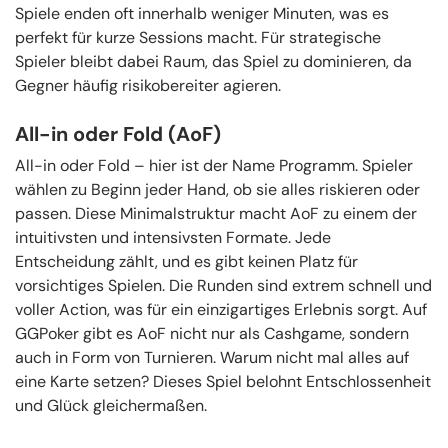
Spiele enden oft innerhalb weniger Minuten, was es
perfekt für kurze Sessions macht. Für strategische
Spieler bleibt dabei Raum, das Spiel zu dominieren, da
Gegner häufig risikobereiter agieren.
All-in oder Fold (AoF)
All-in oder Fold – hier ist der Name Programm. Spieler
wählen zu Beginn jeder Hand, ob sie alles riskieren oder
passen. Diese Minimalstruktur macht AoF zu einem der
intuitivsten und intensivsten Formate. Jede
Entscheidung zählt, und es gibt keinen Platz für
vorsichtiges Spielen. Die Runden sind extrem schnell und
voller Action, was für ein einzigartiges Erlebnis sorgt. Auf
GGPoker gibt es AoF nicht nur als Cashgame, sondern
auch in Form von Turnieren. Warum nicht mal alles auf
eine Karte setzen? Dieses Spiel belohnt Entschlossenheit
und Glück gleichermaßen.