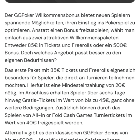
Der GGPoker Willkommensbonus bietet neuen Spielern
spannende Möglichkeiten, ihren Einstieg ins Pokerspiel zu
optimieren. Anstatt einen Bonus freizuspielen, wählt man
einfach aus zwei attraktiven Willkommenspaketen:
Entweder 85€ in Tickets und Freerolls oder ein 500€
Bonus. Doch welches Angebot passt besser zu den
eigenen Bedürfnissen?
Das erste Paket mit 85€ Tickets und Freerolls eignet sich
besonders für Spieler, die direkt an Turnieren teilnehmen
möchten. Hierfür ist eine Mindesteinzahlung von 20€
nötig. Im Anschluss erhalten Spieler über sechs Tage
hinweg Gratis-Tickets im Wert von bis zu 45€, ganz ohne
weitere Bedingungen. Zusätzlich können durch das
Spielen von All-in or Fold Cash Games Turniertickets im
Wert von 40€ freigespielt werden.
Alternativ gibt es den klassischen GGPoker Bonus von