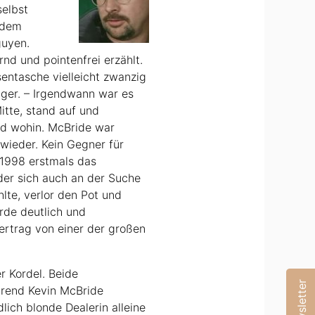
selbst
 dem
guyen.
d und pointenfrei erzählt.
sentasche vielleicht zwanzig
iger. – Irgendwann war es
itte, stand auf und
nd wohin. McBride war
 wieder. Kein Gegner für
o 1998 erstmals das
der sich auch an der Suche
lte, verlor den Pot und
rde deutlich und
ertrag von einer der großen
r Kordel. Beide
Newsletter
hrend Kevin McBride
lich blonde Dealerin alleine