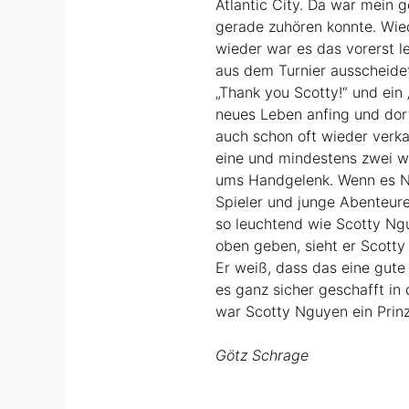
Atlantic City. Da war mein 
gerade zuhören konnte. Wiede
wieder war es das vorerst l
aus dem Turnier ausscheidet
„Thank you Scotty!“ und ein
neues Leben anfing und dort
auch schon oft wieder verk
eine und mindestens zwei wei
ums Handgelenk. Wenn es Na
Spieler und junge Abenteure
so leuchtend wie Scotty Ngu
oben geben, sieht er Scotty
Er weiß, dass das eine gut
es ganz sicher geschafft i
war Scotty Nguyen ein Prinz
Götz Schrage