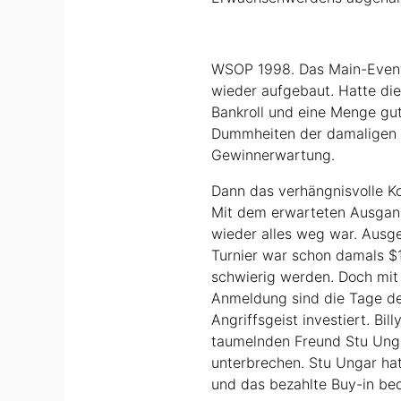
WSOP 1998
. Das Main-Even
wieder aufgebaut. Hatte die
Bankroll und eine Menge gute
Dummheiten der damaligen Hi
Gewinnerwartung.
Dann das verhängnisvolle Ko
Mit dem erwarteten Ausgang,
wieder alles weg war. Ausge
Turnier war schon damals $1
schwierig werden. Doch mi
Anmeldung sind die Tage der
Angriffsgeist investiert. Bi
taumelnden Freund Stu Unga
unterbrechen. Stu Ungar ha
und das bezahlte Buy-in be