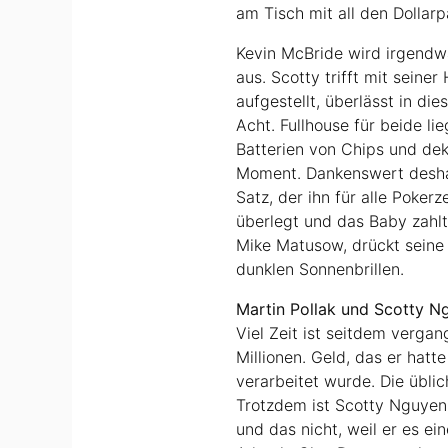
am Tisch mit all den Dollar
Kevin McBride wird irgendwa
aus. Scotty trifft mit seine
aufgestellt, überlässt in di
Acht. Fullhouse für beide li
Batterien von Chips und dekl
Moment. Dankenswert deshal
Satz, der ihn für alle Poker
überlegt und das Baby zahlt
Mike Matusow, drückt seine 
dunklen Sonnenbrillen.
Martin Pollak und Scotty N
Viel Zeit ist seitdem vergan
Millionen. Geld, das er ha
verarbeitet wurde. Die übli
Trotzdem ist Scotty Nguyen 
und das nicht, weil er es e