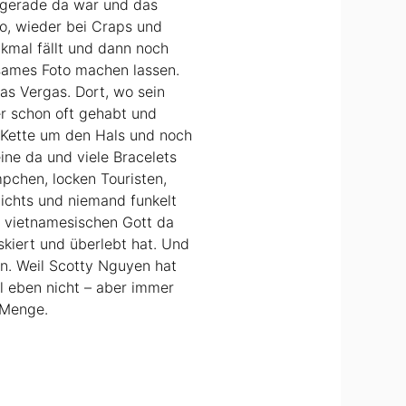
s gerade da war und das
io, wieder bei Craps und
nkmal fällt und dann noch
nsames Foto machen lassen.
as Vergas. Dort, wo sein
er schon oft gehabt und
 Kette um den Hals und noch
eine da und viele Bracelets
pchen, locken Touristen,
nichts und niemand funkelt
en vietnamesischen Gott da
skiert und überlebt hat. Und
n. Weil Scotty Nguyen hat
l eben nicht – aber immer
 Menge.