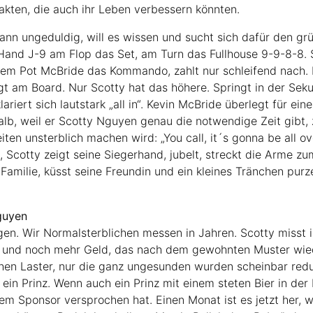
pakten, die auch ihr Leben verbessern könnten.
nn ungeduldig, will es wissen und sucht sich dafür den gr
r Hand J-9 am Flop das Set, am Turn das Fullhouse 9-9-8-8. 
esem Pot McBride das Kommando, zahlt nur schleifend nach. D
egt am Board. Nur Scotty hat das höhere. Springt in der Sek
ariert sich lautstark „all in“. Kevin McBride überlegt für e
b, weil er Scotty Nguyen genau die notwendige Zeit gibt,
zeiten unsterblich machen wird: „You call, it´s gonna be all 
, Scotty zeigt seine Siegerhand, jubelt, streckt die Arme z
Familie, küsst seine Freundin und ein kleines Tränchen purze
guyen
gen. Wir Normalsterblichen messen in Jahren. Scotty misst i
tte und noch mehr Geld, das nach dem gewohnten Muster wie
chen Laster, nur die ganz ungesunden wurden scheinbar redu
ein Prinz. Wenn auch ein Prinz mit einem steten Bier in der
inem Sponsor versprochen hat. Einen Monat ist es jetzt her