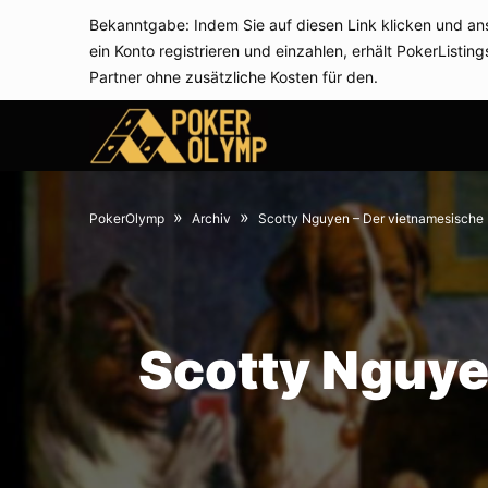
Bekanntgabe: Indem Sie auf diesen Link klicken und an
ein Konto registrieren und einzahlen, erhält PokerListing
Partner ohne zusätzliche Kosten für den.
16.
June
February
2,
»
»
PokerOlymp
Archiv
Scotty Nguyen – Der vietnamesische P
2007
2021
Scotty Nguye