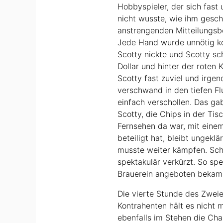
Hobbyspieler, der sich fast u
nicht wusste, wie ihm gesc
anstrengenden Mitteilungsb
Jede Hand wurde unnötig ko
Scotty nickte und Scotty sc
Dollar und hinter der roten
Scotty fast zuviel und irge
verschwand in den tiefen F
einfach verschollen. Das ga
Scotty, die Chips in der Ti
Fernsehen da war, mit eine
beteiligt hat, bleibt ungek
musste weiter kämpfen. Sche
spektakulär verkürzt. So sp
Brauerein angeboten bekam 
Die vierte Stunde des Zweie
Kontrahenten hält es nicht 
ebenfalls im Stehen die Cha