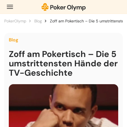
PokerOlymp
Blog
Zoff am Pokertisch – Die 5 umstrittenst
Blog
Zoff am Pokertisch – Die 5
umstrittensten Hände der
TV-Geschichte