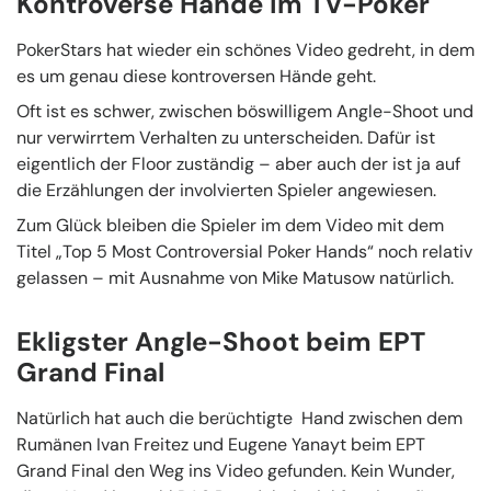
Kontroverse Hände im TV-Poker
PokerStars hat wieder ein schönes Video gedreht, in dem
es um genau diese kontroversen Hände geht.
Oft ist es schwer, zwischen böswilligem Angle-Shoot und
nur verwirrtem Verhalten zu unterscheiden. Dafür ist
eigentlich der Floor zuständig – aber auch der ist ja auf
die Erzählungen der involvierten Spieler angewiesen.
Zum Glück bleiben die Spieler im dem Video mit dem
Titel „Top 5 Most Controversial Poker Hands“ noch relativ
gelassen – mit Ausnahme von Mike Matusow natürlich.
Ekligster Angle-Shoot beim EPT
Grand Final
Natürlich hat auch die berüchtigte Hand zwischen dem
Rumänen Ivan Freitez und Eugene Yanayt beim EPT
Grand Final den Weg ins Video gefunden. Kein Wunder,