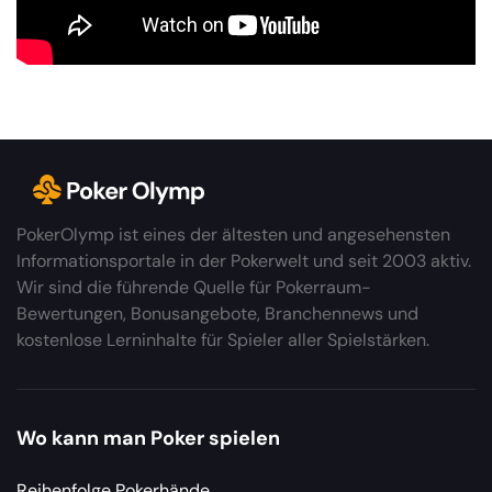
PokerOlymp ist eines der ältesten und angesehensten
Informationsportale in der Pokerwelt und seit 2003 aktiv.
Wir sind die führende Quelle für Pokerraum-
Bewertungen, Bonusangebote, Branchennews und
kostenlose Lerninhalte für Spieler aller Spielstärken.
Wo kann man Poker spielen
Reihenfolge Pokerhände