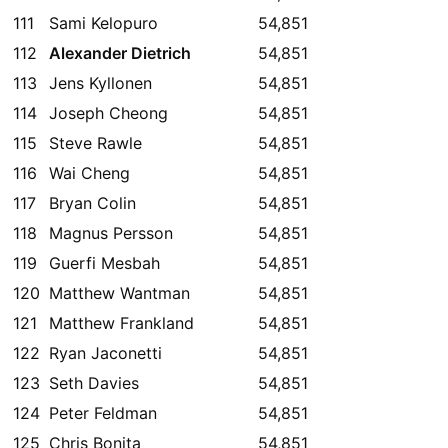
111
Sami Kelopuro
54,851
112
Alexander Dietrich
54,851
113
Jens Kyllonen
54,851
114
Joseph Cheong
54,851
115
Steve Rawle
54,851
116
Wai Cheng
54,851
117
Bryan Colin
54,851
118
Magnus Persson
54,851
119
Guerfi Mesbah
54,851
120
Matthew Wantman
54,851
121
Matthew Frankland
54,851
122
Ryan Jaconetti
54,851
123
Seth Davies
54,851
124
Peter Feldman
54,851
125
Chris Bonita
54,851