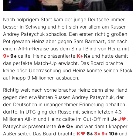
Nach holprigem Start kam der junge Deutsche immer
besser in Schwung und hielt sich vor allem am Russen
Andrey Pateychuk schadlos. Den ersten richtig großen
Pot gewann Heinz aber gegen Sam Barnhart, der nach
einem All-In-Reraise aus dem Small Blind von Heinz mit
9
9
callte. Heinz präsentierte
K
K
und hatte damit
das perfekte Match-Up erwischt. Das Board brachte
keine böse Überraschung und Heinz konnte seinen Stack
auf knapp 9 Millionnen ausbauen.
Richtig weit nach vorne brachte Heinz dann eine Hand
gegen den erwähnten Russen Andrey Pateychuk, der
den Deutschen in unangenehmer Erinnerung behalten
dürfte. In
UTG
ging der Russe mit seinen letzten 4,3
Millionen All-In und Heinz callte im Cut-Off mit
J
J
.
Pateychuk präsentierte
A
Q
und war damit knapper
Außenseiter. Das Board brachte
K
6
3
9
10
und