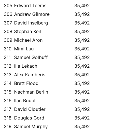
305
Edward Teems
35,492
306
Andrew Gilmore
35,492
307
David Inselberg
35,492
308
Stephan Keil
35,492
309
Michael Aron
35,492
310
Mimi Luu
35,492
311
Samuel Golbuff
35,492
312
Ilia Lekach
35,492
313
Alex Kamberis
35,492
314
Brett Flood
35,492
315
Nachman Berlin
35,492
316
Ilan Boubli
35,492
317
David Cloutier
35,492
318
Douglas Gord
35,492
319
Samuel Murphy
35,492