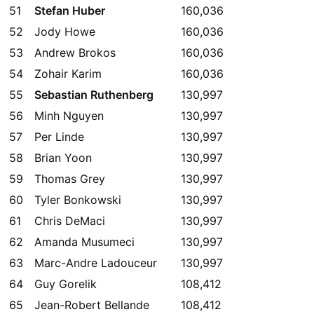
51
Stefan Huber
160,036
52
Jody Howe
160,036
53
Andrew Brokos
160,036
54
Zohair Karim
160,036
55
Sebastian Ruthenberg
130,997
56
Minh Nguyen
130,997
57
Per Linde
130,997
58
Brian Yoon
130,997
59
Thomas Grey
130,997
60
Tyler Bonkowski
130,997
61
Chris DeMaci
130,997
62
Amanda Musumeci
130,997
63
Marc-Andre Ladouceur
130,997
64
Guy Gorelik
108,412
65
Jean-Robert Bellande
108,412