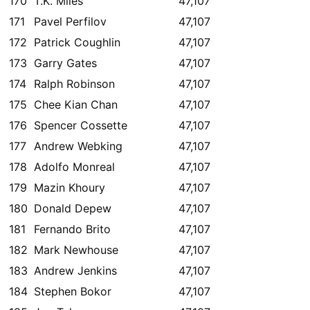
170
T.K. Miles
47,107
171
Pavel Perfilov
47,107
172
Patrick Coughlin
47,107
173
Garry Gates
47,107
174
Ralph Robinson
47,107
175
Chee Kian Chan
47,107
176
Spencer Cossette
47,107
177
Andrew Webking
47,107
178
Adolfo Monreal
47,107
179
Mazin Khoury
47,107
180
Donald Depew
47,107
181
Fernando Brito
47,107
182
Mark Newhouse
47,107
183
Andrew Jenkins
47,107
184
Stephen Bokor
47,107