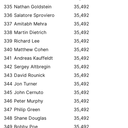
335
Nathan Goldstein
35,492
336
Salatore Sproviero
35,492
337
Amitabh Mehra
35,492
338
Martin Dietrich
35,492
339
Richard Lee
35,492
340
Matthew Cohen
35,492
341
Andreas Kauffeldt
35,492
342
Sergey Altbregin
35,492
343
David Rounick
35,492
344
Jon Turner
35,492
345
John Cernuto
35,492
346
Peter Murphy
35,492
347
Philip Green
35,492
348
Shane Douglas
35,492
349
Bobby Poe
35,492