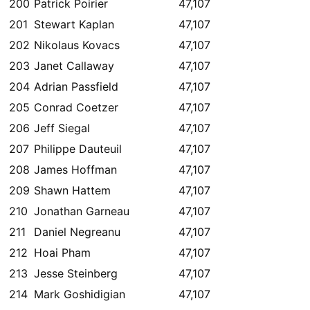
200
Patrick Poirier
47,107
201
Stewart Kaplan
47,107
202
Nikolaus Kovacs
47,107
203
Janet Callaway
47,107
204
Adrian Passfield
47,107
205
Conrad Coetzer
47,107
206
Jeff Siegal
47,107
207
Philippe Dauteuil
47,107
208
James Hoffman
47,107
209
Shawn Hattem
47,107
210
Jonathan Garneau
47,107
211
Daniel Negreanu
47,107
212
Hoai Pham
47,107
213
Jesse Steinberg
47,107
214
Mark Goshidigian
47,107