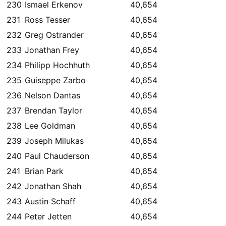
230
Ismael Erkenov
40,654
231
Ross Tesser
40,654
232
Greg Ostrander
40,654
233
Jonathan Frey
40,654
234
Philipp Hochhuth
40,654
235
Guiseppe Zarbo
40,654
236
Nelson Dantas
40,654
237
Brendan Taylor
40,654
238
Lee Goldman
40,654
239
Joseph Milukas
40,654
240
Paul Chauderson
40,654
241
Brian Park
40,654
242
Jonathan Shah
40,654
243
Austin Schaff
40,654
244
Peter Jetten
40,654