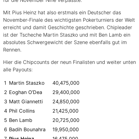
für die November Nine verpasste.
Mit Pius Heinz hat also erstmals ein Deutscher das
November-Finale des wichtigsten Pokerturniers der Welt
erreicht und damit Geschichte geschrieben. Chipleader
ist der Tscheche Martin Staszko und mit Ben Lamb ein
absolutes Schwergewicht der Szene ebenfalls gut im
Rennen.
Hier die Chipcounts der neun Finalisten und weiter unten
alle Payouts:
1
Martin Staszko
40,475,000
2
Eoghan O’Dea
29,400,000
3
Matt Giannetti
24,850,000
4
Phil Collins
21,425,000
5
Ben Lamb
20,725,000
6
Badih Bounahra
19,950,000
7
Pius Heinz
16,475,000