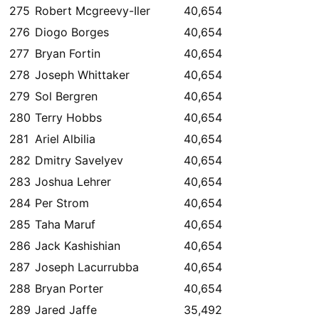
275
Robert Mcgreevy-Iler
40,654
276
Diogo Borges
40,654
277
Bryan Fortin
40,654
278
Joseph Whittaker
40,654
279
Sol Bergren
40,654
280
Terry Hobbs
40,654
281
Ariel Albilia
40,654
282
Dmitry Savelyev
40,654
283
Joshua Lehrer
40,654
284
Per Strom
40,654
285
Taha Maruf
40,654
286
Jack Kashishian
40,654
287
Joseph Lacurrubba
40,654
288
Bryan Porter
40,654
289
Jared Jaffe
35,492