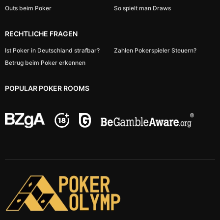
Outs beim Poker
So spielt man Draws
RECHTLICHE FRAGEN
Ist Poker in Deutschland strafbar?
Zahlen Pokerspieler Steuern?
Betrug beim Poker erkennen
POPULAR POKER ROOMS