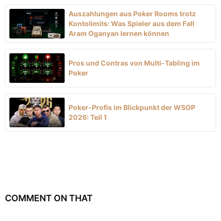
Auszahlungen aus Poker Rooms trotz
Kontolimits: Was Spieler aus dem Fall
Aram Oganyan lernen können
Pros und Contras von Multi-Tabling im
Poker
Poker-Profis im Blickpunkt der WSOP
2026: Teil 1
COMMENT ON THAT