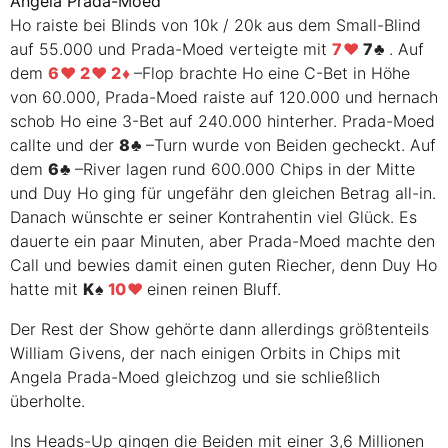
Angela Prada-Moed
Ho raiste bei Blinds von 10k / 20k aus dem Small-Blind
auf 55.000 und Prada-Moed verteigte mit
7
7
. Auf
dem
6
2
2
–Flop brachte Ho eine C-Bet in Höhe
von 60.000, Prada-Moed raiste auf 120.000 und hernach
schob Ho eine 3-Bet auf 240.000 hinterher. Prada-Moed
callte und der
8
–Turn wurde von Beiden gecheckt. Auf
dem
6
–River lagen rund 600.000 Chips in der Mitte
und Duy Ho ging für ungefähr den gleichen Betrag all-in.
Danach wünschte er seiner Kontrahentin viel Glück. Es
dauerte ein paar Minuten, aber Prada-Moed machte den
Call und bewies damit einen guten Riecher, denn Duy Ho
hatte mit
K
10
einen reinen Bluff.
Der Rest der Show gehörte dann allerdings größtenteils
William Givens, der nach einigen Orbits in Chips mit
Angela Prada-Moed gleichzog und sie schließlich
überholte.
Ins Heads-Up gingen die Beiden mit einer 3,6 Millionen