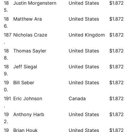
18
Justin Morgenstern
United States
$1.872
5.
18
Matthew Ara
United States
$1.872
6.
187
Nicholas Craze
United Kingdom
$1.872
.
18
Thomas Sayler
United States
$1.872
8.
18
Jeff Siegal
United States
$1.872
9.
19
Bill Seber
United States
$1.872
0.
191
Eric Johnson
Canada
$1.872
.
19
Anthony Harb
United States
$1.872
2.
19
Brian Houk
United States
$1.872