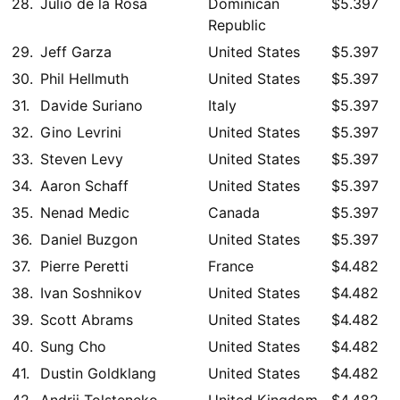
28.
Julio de la Rosa
Dominican
$5.397
Republic
29.
Jeff Garza
United States
$5.397
30.
Phil Hellmuth
United States
$5.397
31.
Davide Suriano
Italy
$5.397
32.
Gino Levrini
United States
$5.397
33.
Steven Levy
United States
$5.397
34.
Aaron Schaff
United States
$5.397
35.
Nenad Medic
Canada
$5.397
36.
Daniel Buzgon
United States
$5.397
37.
Pierre Peretti
France
$4.482
38.
Ivan Soshnikov
United States
$4.482
39.
Scott Abrams
United States
$4.482
40.
Sung Cho
United States
$4.482
41.
Dustin Goldklang
United States
$4.482