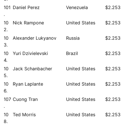
101
Daniel Perez
Venezuela
$2.253
.
10
Nick Rampone
United States
$2.253
2.
10
Alexander Lukyanov
Russia
$2.253
3.
10
Yuri Dzivielevski
Brazil
$2.253
4.
10
Jack Schanbacher
United States
$2.253
5.
10
Ryan Laplante
United States
$2.253
6.
107
Cuong Tran
United States
$2.253
.
10
Ted Morris
United States
$2.253
8.