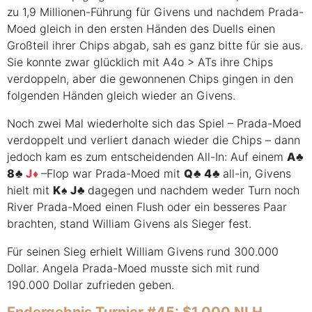
zu 1,9 Millionen-Führung für Givens und nachdem Prada-
Moed gleich in den ersten Händen des Duells einen
Großteil ihrer Chips abgab, sah es ganz bitte für sie aus.
Sie konnte zwar glücklich mit A4o > ATs ihre Chips
verdoppeln, aber die gewonnenen Chips gingen in den
folgenden Händen gleich wieder an Givens.
Noch zwei Mal wiederholte sich das Spiel – Prada-Moed
verdoppelt und verliert danach wieder die Chips – dann
jedoch kam es zum entscheidenden All-In: Auf einem
A
8
J
–Flop war Prada-Moed mit
Q
4
all-in, Givens
hielt mit
K
J
dagegen und nachdem weder Turn noch
River Prada-Moed einen Flush oder ein besseres Paar
brachten, stand William Givens als Sieger fest.
Für seinen Sieg erhielt William Givens rund 300.000
Dollar. Angela Prada-Moed musste sich mit rund
190.000 Dollar zufrieden geben.