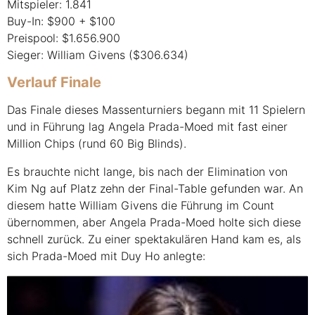
Mitspieler: 1.841
Buy-In: $900 + $100
Preispool: $1.656.900
Sieger: William Givens ($306.634)
Verlauf Finale
Das Finale dieses Massenturniers begann mit 11 Spielern
und in Führung lag Angela Prada-Moed mit fast einer
Million Chips (rund 60 Big Blinds).
Es brauchte nicht lange, bis nach der Elimination von
Kim Ng auf Platz zehn der Final-Table gefunden war. An
diesem hatte William Givens die Führung im Count
übernommen, aber Angela Prada-Moed holte sich diese
schnell zurück. Zu einer spektakulären Hand kam es, als
sich Prada-Moed mit Duy Ho anlegte: