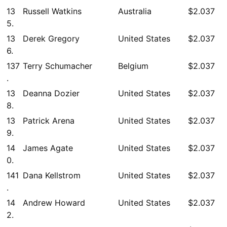
13
Russell Watkins
Australia
$2.037
5.
13
Derek Gregory
United States
$2.037
6.
137
Terry Schumacher
Belgium
$2.037
.
13
Deanna Dozier
United States
$2.037
8.
13
Patrick Arena
United States
$2.037
9.
14
James Agate
United States
$2.037
0.
141
Dana Kellstrom
United States
$2.037
.
14
Andrew Howard
United States
$2.037
2.