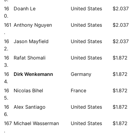
16
Doanh Le
United States
$2.037
0.
161
Anthony Nguyen
United States
$2.037
.
16
Jason Mayfield
United States
$2.037
2.
16
Rafat Shomali
United States
$1.872
3.
16
Dirk Wenkemann
Germany
$1.872
4.
16
Nicolas Bihel
France
$1.872
5.
16
Alex Santiago
United States
$1.872
6.
167
Michael Wasserman
United States
$1.872
.