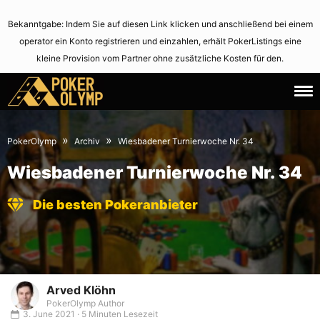
Bekanntgabe: Indem Sie auf diesen Link klicken und anschließend bei einem
operator ein Konto registrieren und einzahlen, erhält PokerListings eine
kleine Provision vom Partner ohne zusätzliche Kosten für den.
25.
June
August
3,
»
»
PokerOlymp
Archiv
Wiesbadener Turnierwoche Nr. 34
2007
2021
Wiesbadener Turnierwoche Nr. 34
Die besten Pokeranbieter
Arved Klöhn
PokerOlymp Author
3. June 2021 · 5 Minuten Lesezeit