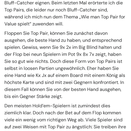
Bluff-Catcher eignen. Beim letzten Mal erörterte ich die
Top Pairs, die leider nur noch Bluff-Catcher sind,
während ich mich nun dem Thema „Wie man Top Pair for
Value spielt“ zuwenden will.
Floppen Sie Top Pair, können Sie zunächst davon
ausgehen, die beste Hand zu haben, und entsprechend
spielen. Gewiss, wenn Sie 9x 2x im Big Blind halten und
der Flop bei neun Spielern im Pot 9x 8x 7x zeigt, haben
Sie so gut wie nichts. Doch diese Form von Top Pairs ist
selbst in loosen Partien ungewöhnlich. Eher haben Sie
eine Hand wie Kx Jx auf einem Board mit einem König als
höchste Karte und sind mit zwei Gegnern konfrontiert. In
diesem Fall können Sie von der besten Hand ausgehen,
bis ein Gegner Stärke zeigt.
Den meisten Hold’em-Spielern ist zumindest dies
ziemlich klar. Doch nach der Bet auf dem Flop kommen
viele ein wenig vom richtigen Weg ab. Viele Spieler sind
auf zwei Weisen mit Top Pair zu ängstlich: Sie treiben ihre