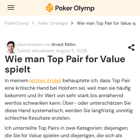
PokerOlymp
Poker Strategie
Wie man Top Pair for Value spie
Geschrieben von
Arved Klöhn
Zuletzt aktualisiert: August 5, 2026
Wie man Top Pair for Value
spielt
In meinem
letzten Artikel
behauptete ich, dass Top Pair
eine kritische Hand bei Hold’em sei, weil man sie häufig
bekommt und ihr Wert von sehr stark bis annähernd
wertlos schwanken kann. Über- oder unterschätzen Sie
diese Hand systematisch, werden Sie langfristig unnötig
schlechte Resultate erzielen.
Ich unterteilte Top Pairs in zwei Kategorien: diejenigen,
die Sie for Value spielen und diejenigen, die sich als