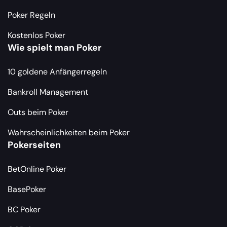
Poker Regeln
Kostenlos Poker
Wie spielt man Poker
10 goldene Anfängerregeln
Bankroll Management
Outs beim Poker
Wahrscheinlichkeiten beim Poker
Pokerseiten
BetOnline Poker
BasePoker
BC Poker