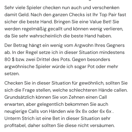
Sehr viele Spieler checken nun auch und verschenken
damit Geld. Nach den ganzen Checks ist Ihr Top Pair fast
sicher die beste Hand. Bringen Sie eine Value Bet! Sie
werden regelmäßig gecallt und können wenig verlieren,
da Sie sehr wahrscheinlich die beste Hand haben.
Der Betrag hängt ein wenig vom Argwohn Ihres Gegners
ab. In der Regel setze ich in dieser Situation mindestens
80 $ bzw. zwei Drittel des Pots. Gegen besonders
argwöhnische Spieler würde ich sogar Pot oder mehr
setzen.
Checken Sie in dieser Situation für gewöhnlich, sollten Sie
sich die Frage stellen, welche schlechteren Hände callen.
Grundsätzlich können Sie von Zehnen einen Call
erwarten, aber gelegentlich bekommen Sie auch
neugierige Calls von Händen wie 9x 8x oder 6x 6x .
Unterm Strich ist eine Bet in dieser Situation sehr
profitabel, daher sollten Sie diese nicht versäumen.