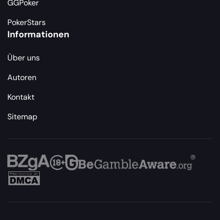
GGPoker
PokerStars
Informationen
Über uns
Autoren
Kontakt
Sitemap