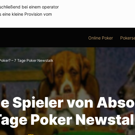
schließend bei einem operator
s eine kleine Provision vom
Online Poker
Pokerse
 Poker? – 7 Tage Poker Newstalk
e Spieler von Abso
Tage Poker Newstal