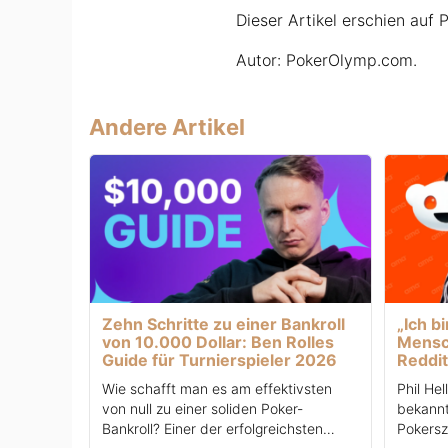
Dieser Artikel erschien auf
Autor: PokerOlymp.com.
Andere Artikel
Zehn Schritte zu einer Bankroll
„Ich b
von 10.000 Dollar: Ben Rolles
Mensch
Guide für Turnierspieler 2026
Reddit
Wie schafft man es am effektivsten
Phil Hel
von null zu einer soliden Poker-
bekannt
Bankroll? Einer der erfolgreichsten
Pokersz