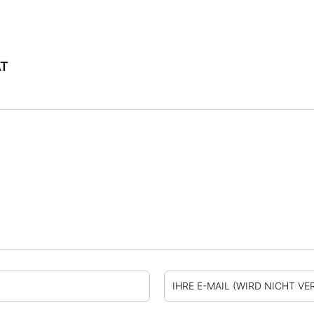
AT
IHRE E-MAIL (WIRD NICHT V