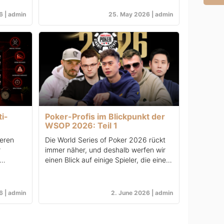
orman
dicht gedrängt, an den Blackjack-
alltag,
Tischen gelten die höchsten
 | admin
25. May 2026 | admin
Mindesteinsätze, und die Dealer sind
so beschäftigt, dass kaum…
i-
Poker-Profis im Blickpunkt der
WSOP 2026: Teil 1
reren
Die World Series of Poker 2026 rückt
r
immer näher, und deshalb werfen wir
einen Blick auf einige Spieler, die einen
riere.
herausragenden Start ins Jahr
ehr
hingelegt haben und bestens
h
positioniert sind,…
6 | admin
2. June 2026 | admin