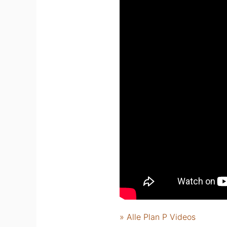
» Alle Plan P Videos