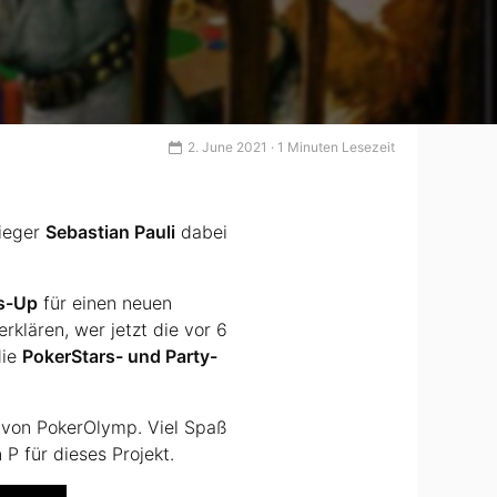
2. June 2021 · 1 Minuten Lesezeit
Sieger
Sebastian Pauli
dabei
s-Up
für einen neuen
erklären, wer jetzt die vor 6
die
PokerStars- und Party-
 von PokerOlymp. Viel Spaß
P für dieses Projekt.