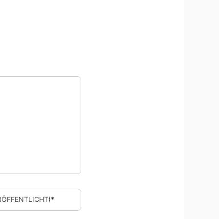
ERÖFFENTLICHT)*