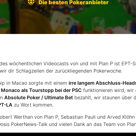
Die besten Pokeranbieter
des wöchentlichen Videocasts von und mit Plan P ist EPT-
r dir Schlagzeilen der zurückliegenden Pokerwoche.
ip in Macao sorgte mit einem
irre langem Abschluss-Head
b
Monaco als Tourstopp bei der PSC
funktionieren wird, wir 
on
Absolute Poker / Ultimate Bet
bezahlt, wir staunen über 
CPT-LA
zu Wort kommen.
obert Werthan von Plan P, Sebastian Pauli und Arved Klöhn
osis PokerNews-Talk und vielen Dank an das Team von Plan 