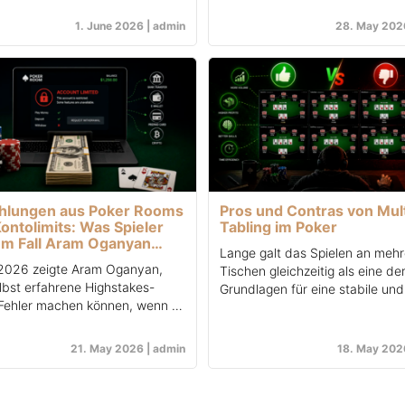
tensten Persönlichkeiten der
Mai 2026 nahm sich Chris Mo
ty. Der Grund dafür ist
eine kleine Auszeit vom Familien
1. June 2026 | admin
28. May 2026
: Es gibt gewissermaßen zwei
um…
en von…
hlungen aus Poker Rooms
Pros und Contras von Mult
Kontolimits: Was Spieler
Tabling im Poker
em Fall Aram Oganyan
Lange galt das Spielen an meh
n können
2026 zeigte Aram Oganyan,
Tischen gleichzeitig als eine de
lbst erfahrene Highstakes-
Grundlagen für eine stabile und
 Fehler machen können, wenn es
langfristig erfolgreiche Pokerkar
ahlungen aus Online-Poker
Mehr Volumen, mehr Hände, m
eht. Angeregt durch seinen
Turniere – und damit theoretisc
21. May 2026 | admin
18. May 202
 PokerListings einen kurzen
auch…
den…