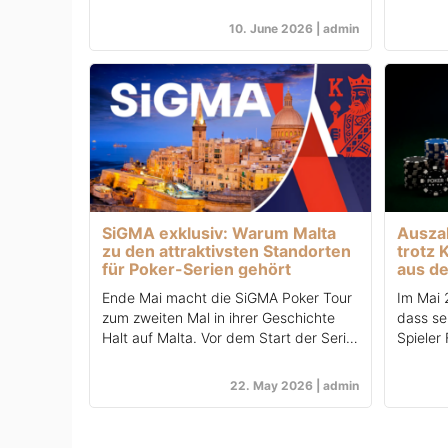
Pokerspieler der Gegenwart, Ben Rolle,
umstrit
hat einen kostenlosen Video-Guide auf
Communi
10. June 2026 | admin
YouTube veröffentlicht, in dem er…
einfach
Version
SiGMA exklusiv: Warum Malta
Ausza
zu den attraktivsten Standorten
trotz 
für Poker-Serien gehört
aus d
lerne
Ende Mai macht die SiGMA Poker Tour
Im Mai 
zum zweiten Mal in ihrer Geschichte
dass se
Halt auf Malta. Vor dem Start der Serie
Spieler
sprach PokerListings mit den
um Ausz
Organisatoren darüber, warum sich
Rooms g
22. May 2026 | admin
die…
Fall hat
Leitfa