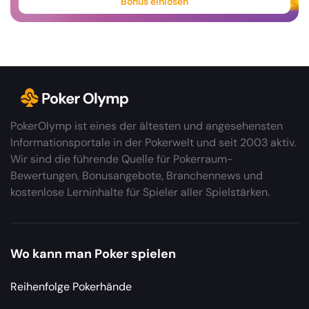
Bonus einlösen
PokerOlymp ist eines der ältesten und angesehensten
Informationsportale in der Pokerwelt und seit 2003 aktiv.
Wir sind die führende Quelle für Pokerraum-
Bewertungen, Bonusangebote, Branchennews und
kostenlose Lerninhalte für Spieler aller Spielstärken.
Wo kann man Poker spielen
Reihenfolge Pokerhände