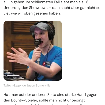
all-in gehen. Im schlimmsten Fall sieht man als 1:6
Underdog den Showdown – das macht aber gar nicht so
viel, wie wir oben gesehen haben.
Twitch-Legende Jason Somerville
Hat man auf der anderen Seite eine starke Hand gegen
den Bounty-Spieler, sollte man nicht unbedingt