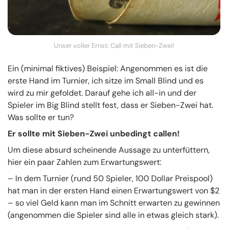
Unser voller Ernst: Call mit Sieben-Zwei!
Ein (minimal fiktives) Beispiel: Angenommen es ist die
erste Hand im Turnier, ich sitze im Small Blind und es
wird zu mir gefoldet. Darauf gehe ich all-in und der
Spieler im Big Blind stellt fest, dass er Sieben-Zwei hat.
Was sollte er tun?
Er sollte mit Sieben-Zwei unbedingt callen!
Um diese absurd scheinende Aussage zu unterfüttern,
hier ein paar Zahlen zum Erwartungswert:
– In dem Turnier (rund 50 Spieler, 100 Dollar Preispool)
hat man in der ersten Hand einen Erwartungswert von $2
– so viel Geld kann man im Schnitt erwarten zu gewinnen
(angenommen die Spieler sind alle in etwas gleich stark).