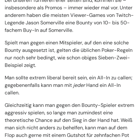
bei unseren Turnieren eher selten sind, kommen sie –
insbesondere als Promos – immer wieder mal vor. Unter
anderem haben die meisten Viewer-Games von Twitch-
Legende Jason Somerville eine Bounty von 10- bis 50-
fachem Buy-In auf Somerville.
Spielt man gegen einen Mitspieler, auf den eine solche
Bounty ausgesetzt ist, gelten die üblichen Poker-Regeln
nur noch sehr bedingt, wie schon obiges Sieben-Zwei-
Beispiel zeigt.
Man sollte extrem liberal bereit sein, ein All-In zu callen;
gegebenenfalls kann man mit
jeder
Hand ein All-In
callen.
Gleichzeitig kann man gegen den Bounty-Spieler extrem
aggressiv spielen, so lange man zumindest eine
theoretische Chance auf den Sieg in der Hand hat. Weiß
man sich nicht anders zu behelfen, kann man auf dem
Flop auch gerne mit einem Gutshot für zehnfachen Pot