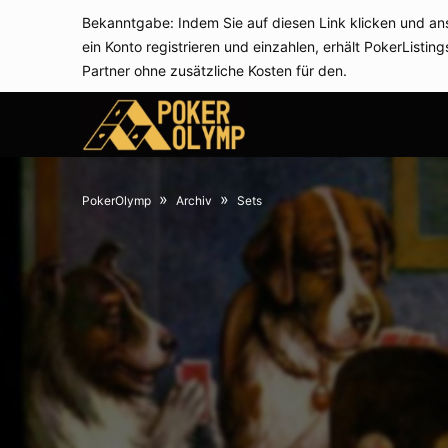
Bekanntgabe: Indem Sie auf diesen Link klicken und an
ein Konto registrieren und einzahlen, erhält PokerListing
Partner ohne zusätzliche Kosten für den.
30.
June
July
3,
»
»
PokerOlymp
Archiv
Sets
2008
2021