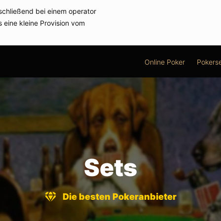
schließend bei einem operator
s eine kleine Provision vom
Online Poker
Pokerse
Sets
Die besten Pokeranbieter