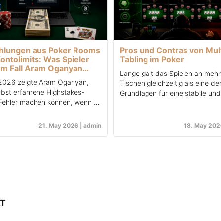
hlungen aus Poker Rooms
Pros und Contras von Mult
Kontolimits: Was Spieler
Tabling im Poker
em Fall Aram Oganyan
Lange galt das Spielen an meh
n können
2026 zeigte Aram Oganyan,
Tischen gleichzeitig als eine de
lbst erfahrene Highstakes-
Grundlagen für eine stabile und
 Fehler machen können, wenn es
langfristig erfolgreiche Pokerkar
ahlungen aus Online-Poker
Mehr Volumen, mehr Hände, m
eht. Angeregt durch seinen
Turniere – und damit theoretisc
21. May 2026 | admin
18. May 202
 PokerListings einen kurzen
auch…
den…
AT