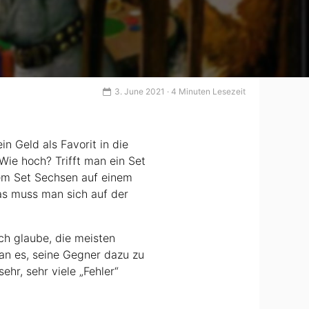
3. June 2021 · 4 Minuten Lesezeit
in Geld als Favorit in die
Wie hoch? Trifft man ein Set
nem Set Sechsen auf einem
Das muss man sich auf der
Ich glaube, die meisten
man es, seine Gegner dazu zu
hr, sehr viele „Fehler“