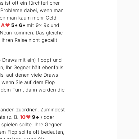
 ist oft ein fürchterlicher
ar Probleme dabei, wenn man
denen man kaum mehr Geld
p
A
5
6
mit
9x
9x
und
ne Neun kommen. Das gleiche
Ihren Raise nicht gecallt,
e Draws mit ein) floppt und
 Ihr Gegner hält ebenfalls
ds, auf denen viele Draws
, wenn Sie auf dem Flop
uf dem Turn, dann werden die
Händen zuordnen. Zumindest
ts (z. B.
10
9
) oder
spielen sollte. Ihre Gegner
em Flop sollte oft bedeuten,