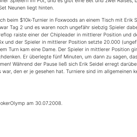
vier Spielern im Pot, und es gibt eine Bet und zwei Raises, 
Set Neunen liegt hinten.
ich beim $10k-Turnier in Foxwoods an einem Tisch mit Erik 
 war Tag 2 und es waren noch ungefähr siebzig Spieler dabe
flop raiste einer der Chipleader in mittlerer Position und 
6x
und der Spieler in mittlerer Position setzte 20.000 (ungef
em Turn kam eine Dame. Der Spieler in mittlerer Position gi
achdenken. Er überlegte fünf Minuten, um dann zu sagen, d
amen! Während der Pause ließ sich Erik Seidel erregt darübe
war, den er je gesehen hat. Turniere sind im allgemeinen k
 PokerOlymp am 30.07.2008.