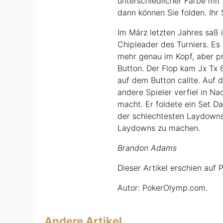
unterschiedlicher Farbe mit 
dann können Sie folden. Ihr 
Im März letzten Jahres saß 
Chipleader des Turniers. Es
mehr genau im Kopf, aber pre
Button. Der Flop kam
Jx
Tx
auf dem Button callte. Auf d
andere Spieler verfiel in N
macht. Er foldete ein Set D
der schlechtesten Laydowns 
Laydowns zu machen.
Brandon Adams
Dieser Artikel erschien auf
Autor: PokerOlymp.com.
Andere Artikel