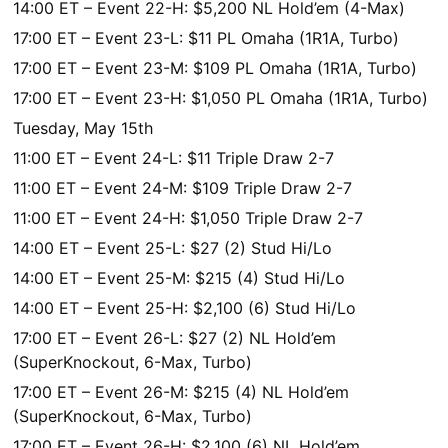
14:00 ET – Event 22-H: $5,200 NL Hold’em (4-Max)
17:00 ET – Event 23-L: $11 PL Omaha (1R1A, Turbo)
17:00 ET – Event 23-M: $109 PL Omaha (1R1A, Turbo)
17:00 ET – Event 23-H: $1,050 PL Omaha (1R1A, Turbo)
Tuesday, May 15th
11:00 ET – Event 24-L: $11 Triple Draw 2-7
11:00 ET – Event 24-M: $109 Triple Draw 2-7
11:00 ET – Event 24-H: $1,050 Triple Draw 2-7
14:00 ET – Event 25-L: $27 (2) Stud Hi/Lo
14:00 ET – Event 25-M: $215 (4) Stud Hi/Lo
14:00 ET – Event 25-H: $2,100 (6) Stud Hi/Lo
17:00 ET – Event 26-L: $27 (2) NL Hold’em
(SuperKnockout, 6-Max, Turbo)
17:00 ET – Event 26-M: $215 (4) NL Hold’em
(SuperKnockout, 6-Max, Turbo)
17:00 ET – Event 26-H: $2,100 (6) NL Hold’em