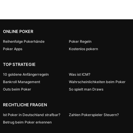
ONLINE POKER
Reihenfolge Pokerhände
Poker Regeln
Poker Apps
Kostenlos pokern
TOP STRATEGIE
10 goldene Anfängerregeln
Was ist ICM?
Bankroll Management
Wahrscheinlichkeiten beim Poker
Outs beim Poker
So spielt man Draws
RECHTLICHE FRAGEN
Ist Poker in Deutschland strafbar?
Zahlen Pokerspieler Steuern?
Betrug beim Poker erkennen