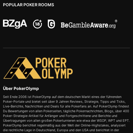
POPULAR POKER ROOMS
Über PokerOlymp
Seit Ende 2006 ist PokerOlymp auf dem deutschen Markt eines der führenden
Poker-Portale und bietet seit über 9 Jahren Reviews, Strategie, Tipps und Ticks,
Live-Berichte, Nachrichten und Deals für alle Pokerfans an. Auf PokerOlymp findest
Du Bewertungen von allen Pokerseiten, tägliche Pokernachrichten, Blogs, über 400
Poker-Strategie-Artikel für Anfänger und Fortgeschrittene und Berichte und
Übertragungen von allen großen Pokerturnieren wie etwa der WSOP, WPT und EPT.
PokerOlymp berichtet regelmäßig aus der Welt der Online-Highstakes, analysiert
die rechtliche Lage in Deutschland, Europa und den USA und berichtet in der