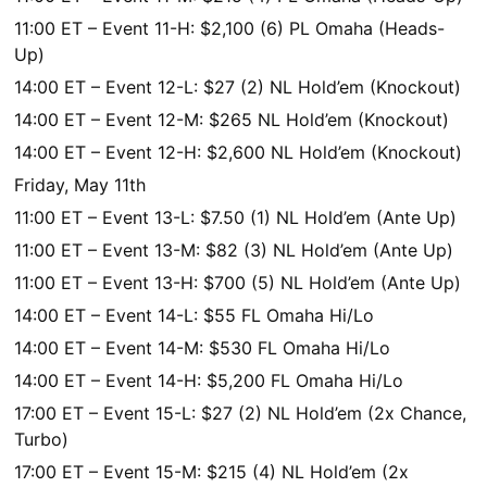
11:00 ET – Event 11-H: $2,100 (6) PL Omaha (Heads-
Up)
14:00 ET – Event 12-L: $27 (2) NL Hold’em (Knockout)
14:00 ET – Event 12-M: $265 NL Hold’em (Knockout)
14:00 ET – Event 12-H: $2,600 NL Hold’em (Knockout)
Friday, May 11th
11:00 ET – Event 13-L: $7.50 (1) NL Hold’em (Ante Up)
11:00 ET – Event 13-M: $82 (3) NL Hold’em (Ante Up)
11:00 ET – Event 13-H: $700 (5) NL Hold’em (Ante Up)
14:00 ET – Event 14-L: $55 FL Omaha Hi/Lo
14:00 ET – Event 14-M: $530 FL Omaha Hi/Lo
14:00 ET – Event 14-H: $5,200 FL Omaha Hi/Lo
17:00 ET – Event 15-L: $27 (2) NL Hold’em (2x Chance,
Turbo)
17:00 ET – Event 15-M: $215 (4) NL Hold’em (2x