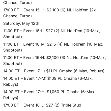
Chance, Turbo)
17:00 ET – Event 15-H: $2,100 (6) NL Hold’em (2x
Chance, Turbo)
Saturday, May 12th
11:00 ET – Event 16-L: $27 (2) NL Hold’em (10-Max,
Shootout)
11:00 ET – Event 16-M: $215 (4) NL Hold’em (10-Max,
Shootout)
11:00 ET – Event 16-H: $2,100 (6) NL Hold’em (10-Max,
Shootout)
14:00 ET – Event 17-L: $11 PL Omaha (6-Max, Rebuys)
14:00 ET – Event 17-M: $109 PL Omaha (6-Max,
Rebuys)
14:00 ET – Event 17-H: $1,050 PL Omaha (6-Max,
Rebuys)
17:00 ET – Event 18-L: $27 (2) Triple Stud