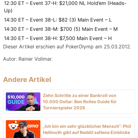
12:30 ET – Event 37-H: $21,000 NL Hold’em (Heads-
Up)
14:30 ET – Event 38-L: $82 (3) Main Event – L
14:30 ET – Event 38-M: $700 (5) Main Event – M
14:30 ET – Event 38-H: $7,500 Main Event – H
Dieser Artikel erschien auf PokerOlymp am 25.03.2012.
Autor: Rainer Vollmar.
Andere Artikel
Zehn Schritte zu einer Bankroll von
10.000 Dollar: Ben Rolles Guide für
Turnierspieler 2026
„Ich bin ein sehr glücklicher Mensch“: Phil
Hellmuth gibt auf Reddit seltene Einblicke