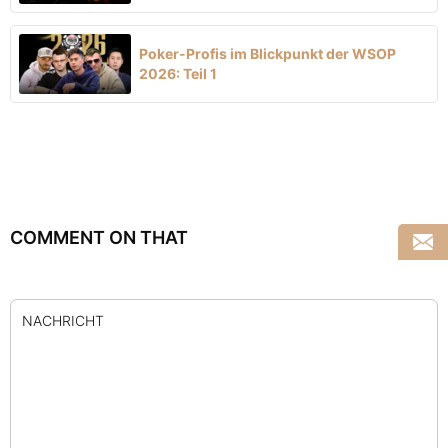
Poker-Profis im Blickpunkt der WSOP
2026: Teil 1
COMMENT ON THAT
NACHRICHT