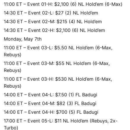
11:00 ET – Event 01-H: $2,100 (6) NL Hold’em (6-Max)
14:30 ET – Event 02-L: $27 (2) NL Hold’em
14:30 ET – Event 02-M: $215 (4) NL Hold’em
14:30 ET – Event 02-H: $2,100 (6) NL Hold’em
Monday, May 7th
11:00 ET – Event 03-L: $5.50 NL Hold’em (6-Max,
Rebuys)
11:00 ET – Event 03-M: $55 NL Hold’em (6-Max,
Rebuys)
11:00 ET – Event 03-H: $530 NL Hold’em (6-Max,
Rebuys)
14:00 ET – Event 04-L: $7.50 (1) FL Badugi
14:00 ET – Event 04-M: $82 (3) FL Badugi
14:00 ET – Event 04-H: $700 (5) FL Badugi
17:00 ET – Event 05-L: $11 NL Hold’em (Rebuys, 2x-
Turbo)