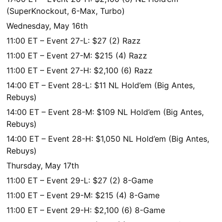
(SuperKnockout, 6-Max, Turbo)
Wednesday, May 16th
11:00 ET – Event 27-L: $27 (2) Razz
11:00 ET – Event 27-M: $215 (4) Razz
11:00 ET – Event 27-H: $2,100 (6) Razz
14:00 ET – Event 28-L: $11 NL Hold’em (Big Antes,
Rebuys)
14:00 ET – Event 28-M: $109 NL Hold’em (Big Antes,
Rebuys)
14:00 ET – Event 28-H: $1,050 NL Hold’em (Big Antes,
Rebuys)
Thursday, May 17th
11:00 ET – Event 29-L: $27 (2) 8-Game
11:00 ET – Event 29-M: $215 (4) 8-Game
11:00 ET – Event 29-H: $2,100 (6) 8-Game