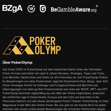
Über PokerOlymp
Seit Ende 2006 ist PokerOlymp auf dem deutschen Markt eines der führenden
Poker-Portale und bietet seit über 9 Jahren Reviews, Strategie, Tipps und Ticks,
Live-Berichte, Nachrichten und Deals für alle Pokerfans an. Auf PokerOlymp findest
Du Bewertungen von allen Pokerseiten, tägliche Pokernachrichten, Blogs, über 400
Poker-Strategie-Artikel für Anfänger und Fortgeschrittene und Berichte und
Übertragungen von allen großen Pokerturnieren wie etwa der WSOP, WPT und EPT.
PokerOlymp berichtet regelmäßig aus der Welt der Online-Highstakes, analysiert
die rechtliche Lage in Deutschland, Europa und den USA und berichtet in der
Panorama-Sektion von den etwas abseitigeren Poker-Themen. PokerOlymp ist Dein
Wegweiser in der Welt des Online-Poker. Bei uns gibt es die besten Boni für jeden
Anbieter und unsere umfassenden Bewertungen der einzelnen Plattformen zeigen