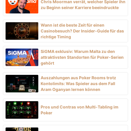
Chris Moorman verrät, welcher Spieler ihn
zu Beginn seiner Karriere beeindruckte
Wann ist die beste Zeit für einen
Casinobesuch? Der Insider-Guide für das
richtige Timing
SiGMA exklusiv: Warum Malta zu den
attraktivsten Standorten für Poker-Serien
gehört
Auszahlungen aus Poker Rooms trotz
Kontolimits: Was Spieler aus dem Fall
Aram Oganyan lernen können
Pros und Contras von Multi-Tabling im
Poker