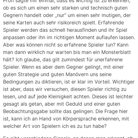
Profi sagte mir einmal, dass es wichtig ist zu erkennen,
ob es sich um einen sehr starken und technisch guten
Gegnern handelt oder „nur“ um einen sehr mutigen, der
seine Karten auch sehr risikoreich spielt. Erfahrende
Spieler werden das schnell herausfinden und ihr Spiel
anpassen oder ihn im richtigen Moment auflaufen lassen.
Aber was können nicht so erfahrene Spieler tun? Kann
man dann wirklich nur warten bis man ein Monsterblatt
hält? Ich glaube, das gilt zumindest für unerfahrene
Spieler. Wenn es aber dem Gegner gelingt, mit einer
guten Strategie und guten Manövern uns seine
Bedingungen zu diktieren, ist er klar im Vorteil. Wichtiger
ist aber, dass wir versuchen, diesen Spieler richtig zu
lesen, und auf jede Kleinigkeit achten. Dieses ist leichter
gesagt als getan, aber mit Geduld und einer guten
Beobachtungsgabe sollte das gelingen. Die Frage hier
ist, kann ich an Hand von Körpersprache erkennen, mit
welcher Art von Spielern ich es zu tun habe?