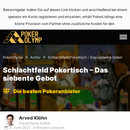
Bekanntgabe: Indem Sie auf diesen Link klicken und anschließend bei einem
operator ein Konto registrieren und einzahlen, erhält PokerListings eine
kleine Provision vom Partner ohne zusätzliche Kosten für den.
15.
June
August
3,
»
»
PokerOlymp
Archiv
Schlachtfeld Pokertisch – Das siebente Gebot
2007
2021
Schlachtfeld Pokertisch – Das
siebente Gebot
Die besten Pokeranbieter
Arved Klöhn
PokerOlymp Author
3. June 2021 · 4 Minuten Lesezeit