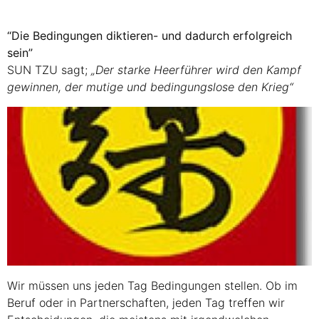
“Die Bedingungen diktieren- und dadurch erfolgreich
sein”
SUN TZU
sagt;
„Der starke Heerführer wird den Kampf
gewinnen, der mutige und bedingungslose den Krieg“
Wir müssen uns jeden Tag Bedingungen stellen. Ob im
Beruf oder in Partnerschaften, jeden Tag treffen wir