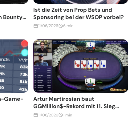
Ist die Zeit von Prop Bets und
n Bounty-
Sponsoring bei der WSOP vorbei?
okerStars
11/06/2026
6 min
sh-Game-
Artur Martirosian baut
GGMillion$-Rekord mit 11. Sieg
weiter aus
11/06/2026
1 min