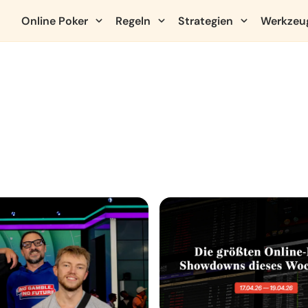
Online Poker
Regeln
Strategien
Werkzeu
Pokerseiten
Pokerregeln
Poker Strategie
Poker Rechner
Poker um Echtgeld
Reihenfolge der Poker-
Texas Holdem Strategien
Poker Tracker
Hände
Poker Bonus
Pokerpsychologie
Pokerbegriffe
Mobile Poker Apps
Bankroll-Management
Texas Hold’em
Kostenlos Poker
Preflop-Strategie beim
Poker