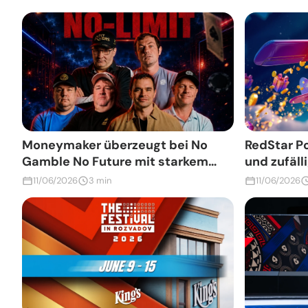
Moneymaker überzeugt bei No
RedStar Po
Gamble No Future mit starkem
und zufäll
Debüt gegen Pokerlegenden
11/06/2026
3 min
11/06/2026