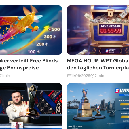
ker verteilt Free Blinds
MEGA HOUR: WPT Global
ige Bonuspreise
den täglichen Turnierpl
1 min
11/06/2026
2 min