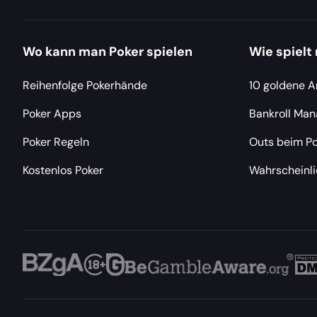
Wo kann man Poker spielen
Wie spielt
Reihenfolge Pokerhände
10 goldene A
Poker Apps
Bankroll Ma
Poker Regeln
Outs beim Po
Kostenlos Poker
Wahrscheinli