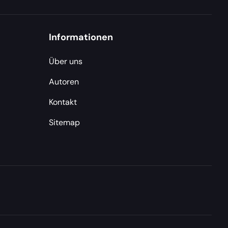
Informationen
Über uns
Autoren
Kontakt
Sitemap