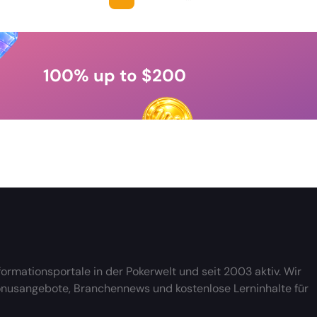
100% up to $200
ormationsportale in der Pokerwelt und seit 2003 aktiv. Wir
onusangebote, Branchennews und kostenlose Lerninhalte für