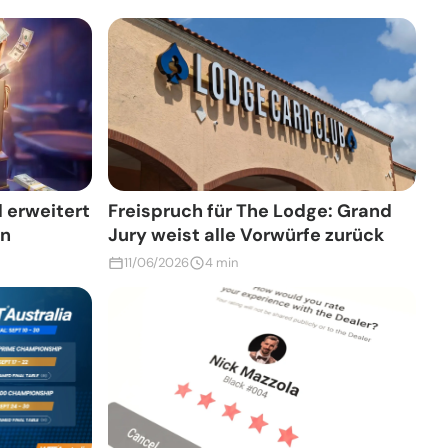
 erweitert
Freispruch für The Lodge: Grand
an
Jury weist alle Vorwürfe zurück
11/06/2026
4 min