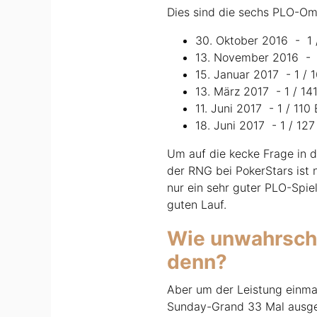
Dies sind die sechs PLO-Om
30. Oktober 2016 - 1 /
13. November 2016 - 1
15. Januar 2017 - 1 / 
13. März 2017 - 1 / 14
11. Juni 2017 - 1 / 110
18. Juni 2017 - 1 / 127
Um auf die kecke Frage in d
der RNG bei PokerStars ist n
nur ein sehr guter PLO-Spiel
guten Lauf.
Wie unwahrsche
denn?
Aber um der Leistung einma
Sunday-Grand 33 Mal ausget