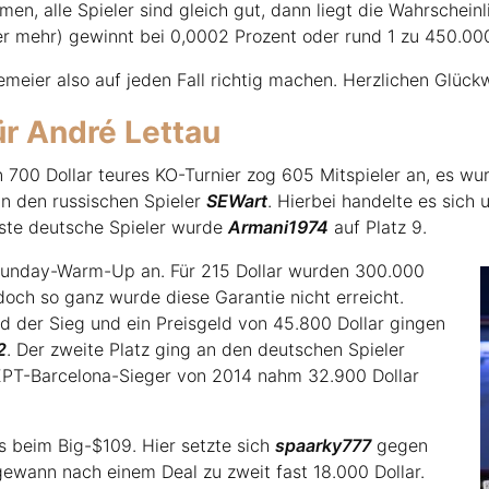
en, alle Spieler sind gleich gut, dann liegt die Wahrscheinli
er mehr) gewinnt bei 0,0002 Prozent oder rund 1 zu 450.00
eier also auf jeden Fall richtig machen. Herzlichen Glück
ür André Lettau
 700 Dollar teures KO-Turnier zog 605 Mitspieler an, es w
an den russischen Spieler
SEWart
. Hierbei handelte es sich
ste deutsche Spieler wurde
Armani1974
auf Platz 9.
Sunday-Warm-Up an. Für 215 Dollar wurden 300.000
 doch so ganz wurde diese Garantie nicht erreicht.
nd der Sieg und ein Preisgeld von 45.800 Dollar gingen
2
. Der zweite Platz ging an den deutschen Spieler
EPT-Barcelona-Sieger von 2014 nahm 32.900 Dollar
s beim Big-$109. Hier setzte sich
spaarky777
gegen
gewann nach einem Deal zu zweit fast 18.000 Dollar.