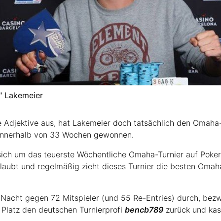
" Lakemeier
 Adjektive aus, hat Lakemeier doch tatsächlich den Omah
innerhalb von 33 Wochen gewonnen.
sich um das teuerste Wöchentliche Omaha-Turnier auf PokerS
rlaubt und regelmäßig zieht dieses Turnier die besten Omah
e Nacht gegen 72 Mitspieler (und 55 Re-Entries) durch, b
f Platz den deutschen Turnierprofi
bencb789
zurück und kas