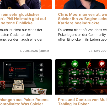
in ein sehr glücklicher
Chris Moorman verrät, we
“: Phil Hellmuth gibt auf
Spieler ihn zu Beginn sein
 seltene Einblicke
Karriere beeindruckte
lmuth ist nicht nur eines der
Es kommt nicht oft vor, dass e
esten Gesichter der
Pokerlegenden der Community
ene, sondern auch eine der
offen Einblicke in ihr Leben ge
tensten Persönlichkeiten der
Mai 2026 nahm sich Chris Mo
ty. Der Grund dafür ist
eine kleine Auszeit vom Familien
1. June 2026 | admin
28. May 2026
: Es gibt gewissermaßen zwei
um…
en von…
hlungen aus Poker Rooms
Pros und Contras von Mult
Kontolimits: Was Spieler
Tabling im Poker