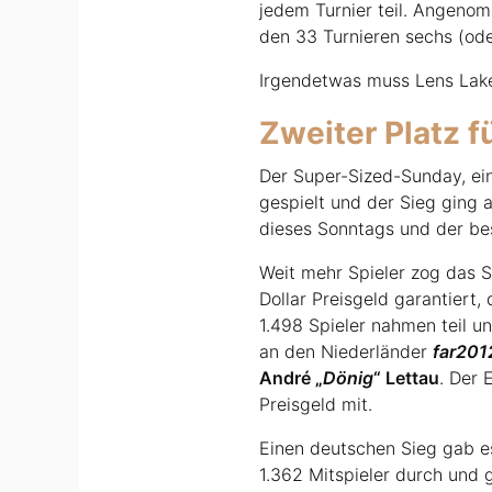
jedem Turnier teil. Angenomm
den 33 Turnieren sechs (od
Irgendetwas muss Lens Lakem
Zweiter Platz f
Der Super-Sized-Sunday, ein
gespielt und der Sieg ging 
dieses Sonntags und der be
Weit mehr Spieler zog das 
Dollar Preisgeld garantiert,
1.498 Spieler nahmen teil u
an den Niederländer
far201
André „
Dönig
“ Lettau
. Der 
Preisgeld mit.
Einen deutschen Sieg gab e
1.362 Mitspieler durch und 