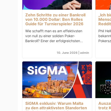
Zehn Schritte zu einer Bankroll
„Ich b
von 10.000 Dollar: Ben Rolles
Mensch
Guide für Turnierspieler 2026
Reddit
Wie schafft man es am effektivsten
Phil Hel
von null zu einer soliden Poker-
bekannt
Bankroll? Einer der erfolgreichsten
Pokersz
Pokerspieler der Gegenwart, Ben Rolle,
umstrit
hat einen kostenlosen Video-Guide auf
Communi
10. June 2026 | admin
YouTube veröffentlicht, in dem er…
einfach
Version
SiGMA exklusiv: Warum Malta
Ausza
zu den attraktivsten Standorten
trotz 