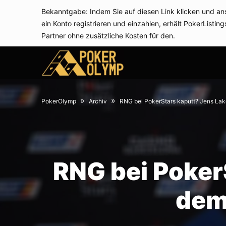
Bekanntgabe: Indem Sie auf diesen Link klicken und an
ein Konto registrieren und einzahlen, erhält PokerListing
Partner ohne zusätzliche Kosten für den.
19.
June
June
2,
»
»
PokerOlymp
Archiv
RNG bei PokerStars kaputt? Jens La
2017
2021
RNG bei Poker
dem