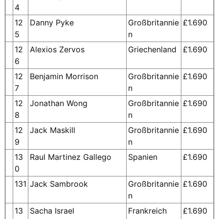
4
12
Danny Pyke
Großbritannie
£1.690
5
n
12
Alexios Zervos
Griechenland
£1.690
6
12
Benjamin Morrison
Großbritannie
£1.690
7
n
12
Jonathan Wong
Großbritannie
£1.690
8
n
12
Jack Maskill
Großbritannie
£1.690
9
n
13
Raul Martinez Gallego
Spanien
£1.690
0
131
Jack Sambrook
Großbritannie
£1.690
n
13
Sacha Israel
Frankreich
£1.690