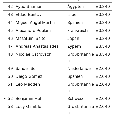
42
Ayad Sharhani
Ägypten
£3.340
43
Eldad Bentov
Israel
£3.340
44
Miguel Angel Martin
Spanien
£3.340
45
Alexandre Poulain
Frankreich
£3.340
46
Masafumi Saito
Japan
£3.340
47
Andreas Anastasiades
Zypern
£3.340
48
Nicolae Ostrovschi
Großbritannie
£3.340
n
49
Sander Sol
Niederlande
£2.640
50
Diego Gomez
Spanien
£2.640
51
Leo Madden
Großbritannie
£2.640
n
»
52
Benjamin Hohl
Schweiz
£2.640
53
Lucy Gamble
Großbritannie
£2.640
n