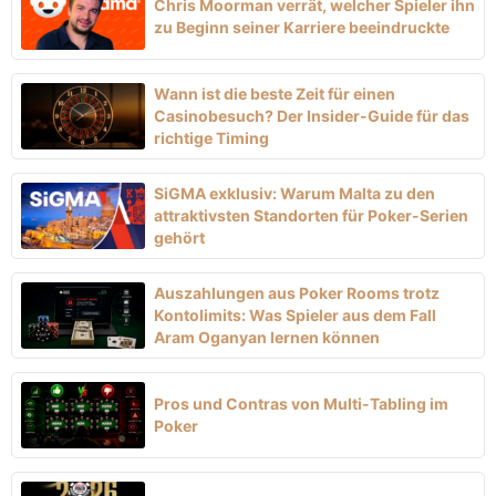
Chris Moorman verrät, welcher Spieler ihn
zu Beginn seiner Karriere beeindruckte
Wann ist die beste Zeit für einen
Casinobesuch? Der Insider-Guide für das
richtige Timing
SiGMA exklusiv: Warum Malta zu den
attraktivsten Standorten für Poker-Serien
gehört
Auszahlungen aus Poker Rooms trotz
Kontolimits: Was Spieler aus dem Fall
Aram Oganyan lernen können
Pros und Contras von Multi-Tabling im
Poker