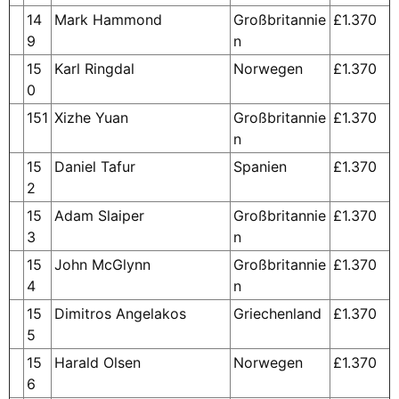
14
Mark Hammond
Großbritannie
£1.370
9
n
15
Karl Ringdal
Norwegen
£1.370
0
151
Xizhe Yuan
Großbritannie
£1.370
n
15
Daniel Tafur
Spanien
£1.370
2
15
Adam Slaiper
Großbritannie
£1.370
3
n
15
John McGlynn
Großbritannie
£1.370
4
n
15
Dimitros Angelakos
Griechenland
£1.370
5
15
Harald Olsen
Norwegen
£1.370
6