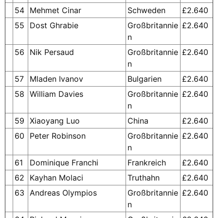
54
Mehmet Cinar
Schweden
£2.640
55
Dost Ghrabie
Großbritannie
£2.640
n
56
Nik Persaud
Großbritannie
£2.640
n
57
Mladen Ivanov
Bulgarien
£2.640
58
William Davies
Großbritannie
£2.640
n
59
Xiaoyang Luo
China
£2.640
60
Peter Robinson
Großbritannie
£2.640
n
61
Dominique Franchi
Frankreich
£2.640
62
Kayhan Molaci
Truthahn
£2.640
63
Andreas Olympios
Großbritannie
£2.640
n