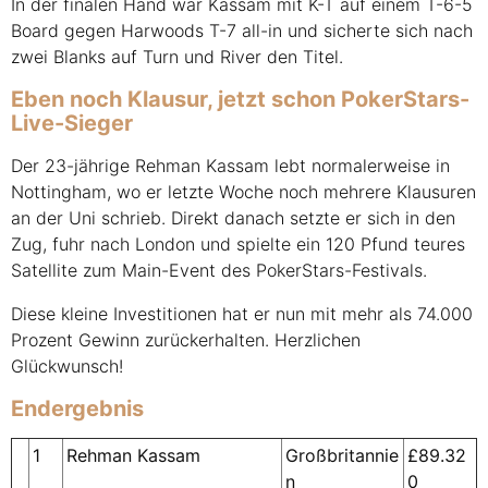
In der finalen Hand war Kassam mit K-T auf einem T-6-5
Board gegen Harwoods T-7 all-in und sicherte sich nach
zwei Blanks auf Turn und River den Titel.
Eben noch Klausur, jetzt schon PokerStars-
Live-Sieger
Der 23-jährige Rehman Kassam lebt normalerweise in
Nottingham, wo er letzte Woche noch mehrere Klausuren
an der Uni schrieb. Direkt danach setzte er sich in den
Zug, fuhr nach London und spielte ein 120 Pfund teures
Satellite zum Main-Event des PokerStars-Festivals.
Diese kleine Investitionen hat er nun mit mehr als 74.000
Prozent Gewinn zurückerhalten. Herzlichen
Glückwunsch!
Endergebnis
1
Rehman Kassam
Großbritannie
£89.32
n
0