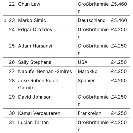
22
Chun Law
Großbritannie
£5.460
n
»
23
Marko Simic
Deutschland
£5.460
24
Edgar Drozdov
Großbritannie
£4.250
n
25
Adam Harsanyi
Großbritannie
£4.250
n
26
Sally Stephens
USA
£4.250
27
Naoufel Bennani-Smires
Marokko
£4.250
28
Jose Ruben Rubio
Spanien
£4.250
Garnito
29
David Johnson
Großbritannie
£4.250
n
30
Kamal Vercauteren
Frankreich
£4.250
31
Lucian Tartan
Großbritannie
£4.250
n