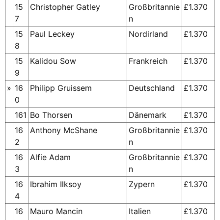
15
Christopher Gatley
Großbritannie
£1.370
7
n
15
Paul Leckey
Nordirland
£1.370
8
15
Kalidou Sow
Frankreich
£1.370
9
»
16
Philipp Gruissem
Deutschland
£1.370
0
161
Bo Thorsen
Dänemark
£1.370
16
Anthony McShane
Großbritannie
£1.370
2
n
16
Alfie Adam
Großbritannie
£1.370
3
n
16
Ibrahim Ilksoy
Zypern
£1.370
4
16
Mauro Mancin
Italien
£1.370