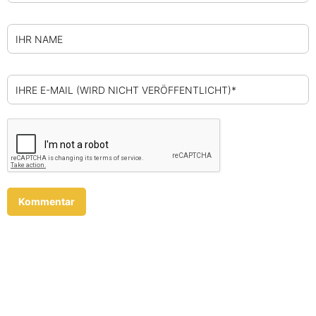
IHR NAME
IHRE E-MAIL (WIRD NICHT VERÖFFENTLICHT)*