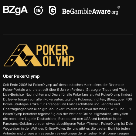
Über PokerOlymp
Seit Ende 2006 ist PokerOlymp auf dem deutschen Markt eines der führenden
Poker-Portale und bietet seit über 9 Jahren Reviews, Strategie, Tipps und Ticks,
Live-Berichte, Nachrichten und Deals für alle Pokerfans an. Auf PokerOlymp findest
Du Bewertungen von allen Pokerseiten, tägliche Pokernachrichten, Blogs, über 400
Poker-Strategie-Artikel für Anfänger und Fortgeschrittene und Berichte und
Übertragungen von allen großen Pokerturnieren wie etwa der WSOP, WPT und EPT.
PokerOlymp berichtet regelmäßig aus der Welt der Online-Highstakes, analysiert
die rechtliche Lage in Deutschland, Europa und den USA und berichtet in der
Panorama-Sektion von den etwas abseitigeren Poker-Themen. PokerOlymp ist Dein
Wegweiser in der Welt des Online-Poker. Bei uns gibt es die besten Boni für jeden
Anbieter und unsere umfassenden Bewertungen der einzelnen Plattformen zeigen