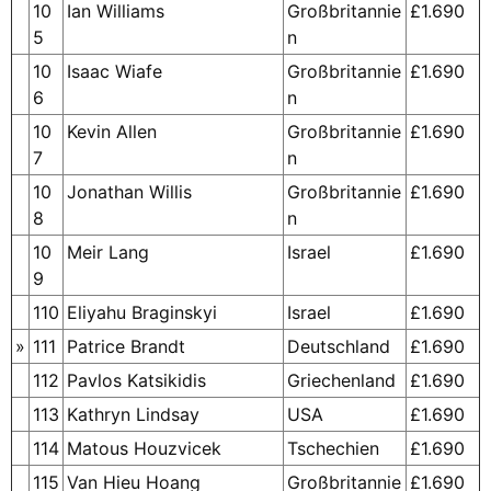
10
Ian Williams
Großbritannie
£1.690
5
n
10
Isaac Wiafe
Großbritannie
£1.690
6
n
10
Kevin Allen
Großbritannie
£1.690
7
n
10
Jonathan Willis
Großbritannie
£1.690
8
n
10
Meir Lang
Israel
£1.690
9
110
Eliyahu Braginskyi
Israel
£1.690
»
111
Patrice Brandt
Deutschland
£1.690
112
Pavlos Katsikidis
Griechenland
£1.690
113
Kathryn Lindsay
USA
£1.690
114
Matous Houzvicek
Tschechien
£1.690
115
Van Hieu Hoang
Großbritannie
£1.690