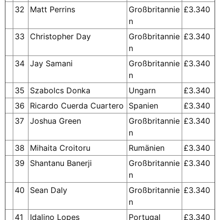
32
Matt Perrins
Großbritannie
£3.340
n
33
Christopher Day
Großbritannie
£3.340
n
34
Jay Samani
Großbritannie
£3.340
n
35
Szabolcs Donka
Ungarn
£3.340
36
Ricardo Cuerda Cuartero
Spanien
£3.340
37
Joshua Green
Großbritannie
£3.340
n
38
Mihaita Croitoru
Rumänien
£3.340
39
Shantanu Banerji
Großbritannie
£3.340
n
40
Sean Daly
Großbritannie
£3.340
n
41
Idalino Lopes
Portugal
£3.340