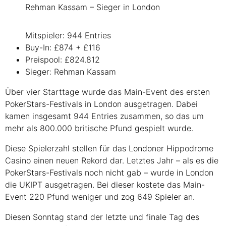
Rehman Kassam – Sieger in London
Mitspieler: 944 Entries
Buy-In: £874 + £116
Preispool: £824.812
Sieger: Rehman Kassam
Über vier Starttage wurde das Main-Event des ersten
PokerStars-Festivals in London ausgetragen. Dabei
kamen insgesamt 944 Entries zusammen, so das um
mehr als 800.000 britische Pfund gespielt wurde.
Diese Spielerzahl stellen für das Londoner Hippodrome
Casino einen neuen Rekord dar. Letztes Jahr – als es die
PokerStars-Festivals noch nicht gab – wurde in London
die UKIPT ausgetragen. Bei dieser kostete das Main-
Event 220 Pfund weniger und zog 649 Spieler an.
Diesen Sonntag stand der letzte und finale Tag des