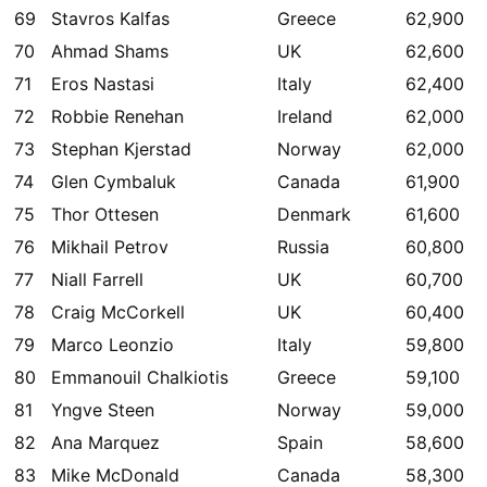
69
Stavros Kalfas
Greece
62,900
70
Ahmad Shams
UK
62,600
71
Eros Nastasi
Italy
62,400
72
Robbie Renehan
Ireland
62,000
73
Stephan Kjerstad
Norway
62,000
74
Glen Cymbaluk
Canada
61,900
75
Thor Ottesen
Denmark
61,600
76
Mikhail Petrov
Russia
60,800
77
Niall Farrell
UK
60,700
78
Craig McCorkell
UK
60,400
79
Marco Leonzio
Italy
59,800
80
Emmanouil Chalkiotis
Greece
59,100
81
Yngve Steen
Norway
59,000
82
Ana Marquez
Spain
58,600
83
Mike McDonald
Canada
58,300