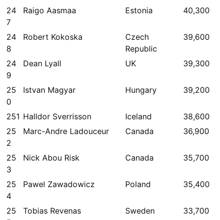
24
Raigo Aasmaa
Estonia
40,300
7
24
Robert Kokoska
Czech
39,600
8
Republic
24
Dean Lyall
UK
39,300
9
25
Istvan Magyar
Hungary
39,200
0
251
Halldor Sverrisson
Iceland
38,600
25
Marc-Andre Ladouceur
Canada
36,900
2
25
Nick Abou Risk
Canada
35,700
3
25
Pawel Zawadowicz
Poland
35,400
4
25
Tobias Revenas
Sweden
33,700