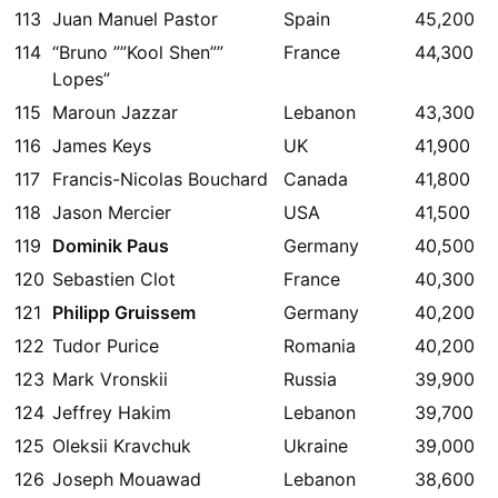
113
Juan Manuel Pastor
Spain
45,200
114
“Bruno ””Kool Shen””
France
44,300
Lopes”
115
Maroun Jazzar
Lebanon
43,300
116
James Keys
UK
41,900
117
Francis-Nicolas Bouchard
Canada
41,800
118
Jason Mercier
USA
41,500
119
Dominik Paus
Germany
40,500
120
Sebastien Clot
France
40,300
121
Philipp Gruissem
Germany
40,200
122
Tudor Purice
Romania
40,200
123
Mark Vronskii
Russia
39,900
124
Jeffrey Hakim
Lebanon
39,700
125
Oleksii Kravchuk
Ukraine
39,000
126
Joseph Mouawad
Lebanon
38,600