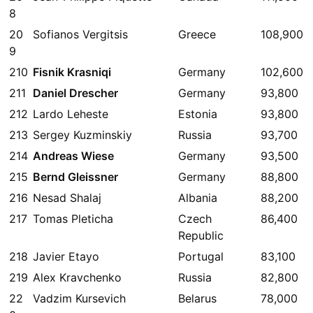
8
20
Sofianos Vergitsis
Greece
108,900
9
210
Fisnik Krasniqi
Germany
102,600
211
Daniel Drescher
Germany
93,800
212
Lardo Leheste
Estonia
93,800
213
Sergey Kuzminskiy
Russia
93,700
214
Andreas Wiese
Germany
93,500
215
Bernd Gleissner
Germany
88,800
216
Nesad Shalaj
Albania
88,200
217
Tomas Pleticha
Czech
86,400
Republic
218
Javier Etayo
Portugal
83,100
219
Alex Kravchenko
Russia
82,800
22
Vadzim Kursevich
Belarus
78,000