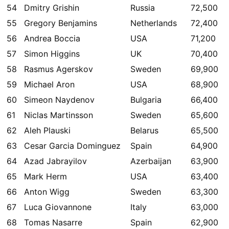
54
Dmitry Grishin
Russia
72,500
55
Gregory Benjamins
Netherlands
72,400
56
Andrea Boccia
USA
71,200
57
Simon Higgins
UK
70,400
58
Rasmus Agerskov
Sweden
69,900
59
Michael Aron
USA
68,900
60
Simeon Naydenov
Bulgaria
66,400
61
Niclas Martinsson
Sweden
65,600
62
Aleh Plauski
Belarus
65,500
63
Cesar Garcia Dominguez
Spain
64,900
64
Azad Jabrayilov
Azerbaijan
63,900
65
Mark Herm
USA
63,400
66
Anton Wigg
Sweden
63,300
67
Luca Giovannone
Italy
63,000
68
Tomas Nasarre
Spain
62,900