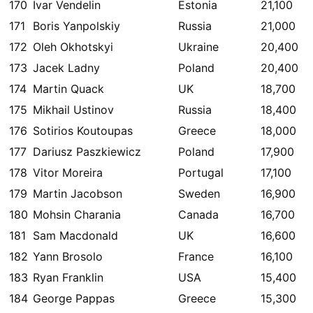
170
Ivar Vendelin
Estonia
21,100
171
Boris Yanpolskiy
Russia
21,000
172
Oleh Okhotskyi
Ukraine
20,400
173
Jacek Ladny
Poland
20,400
174
Martin Quack
UK
18,700
175
Mikhail Ustinov
Russia
18,400
176
Sotirios Koutoupas
Greece
18,000
177
Dariusz Paszkiewicz
Poland
17,900
178
Vitor Moreira
Portugal
17,100
179
Martin Jacobson
Sweden
16,900
180
Mohsin Charania
Canada
16,700
181
Sam Macdonald
UK
16,600
182
Yann Brosolo
France
16,100
183
Ryan Franklin
USA
15,400
184
George Pappas
Greece
15,300