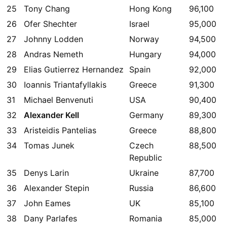
25
Tony Chang
Hong Kong
96,100
26
Ofer Shechter
Israel
95,000
27
Johnny Lodden
Norway
94,500
28
Andras Nemeth
Hungary
94,000
29
Elias Gutierrez Hernandez
Spain
92,000
30
Ioannis Triantafyllakis
Greece
91,300
31
Michael Benvenuti
USA
90,400
32
Alexander Kell
Germany
89,300
33
Aristeidis Pantelias
Greece
88,800
34
Tomas Junek
Czech
88,500
Republic
35
Denys Larin
Ukraine
87,700
36
Alexander Stepin
Russia
86,600
37
John Eames
UK
85,100
38
Dany Parlafes
Romania
85,000