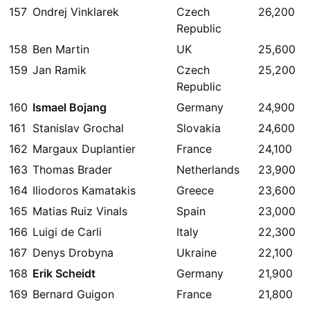
157
Ondrej Vinklarek
Czech
26,200
Republic
158
Ben Martin
UK
25,600
159
Jan Ramik
Czech
25,200
Republic
160
Ismael Bojang
Germany
24,900
161
Stanislav Grochal
Slovakia
24,600
162
Margaux Duplantier
France
24,100
163
Thomas Brader
Netherlands
23,900
164
Iliodoros Kamatakis
Greece
23,600
165
Matias Ruiz Vinals
Spain
23,000
166
Luigi de Carli
Italy
22,300
167
Denys Drobyna
Ukraine
22,100
168
Erik Scheidt
Germany
21,900
169
Bernard Guigon
France
21,800