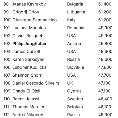
98
Atanas Kavrakov
Bulgaria
51,400
99
Grigorij Orlov
Lithuania
51,200
100
Giuseppe Sammartino
Italy
51,200
101
Luciana Manolea
Romania
49,900
102
Olivier Busquet
USA
49,900
103
Philip Junghuber
Austria
49,800
104
James Carroll
USA
48,600
105
Karen Sarkisyan
Russia
48,600
106
Lubomir Kudlicka
Slovakia
47,800
107
Shannon Shorr
USA
47,700
108
Daniel Cascado Silveira
UK
47,100
109
Chady El Ojeil
Cyprus
47,100
110
Ramzi Jelassi
Sweden
46,400
111
Thomas Mercier
Belgium
46,100
112
Andrei Nikonov
Russia
45,900