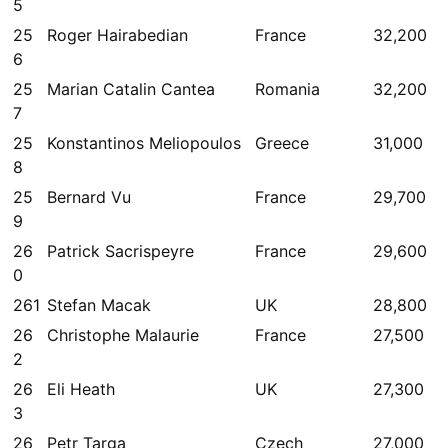
5
25
Roger Hairabedian
France
32,200
6
25
Marian Catalin Cantea
Romania
32,200
7
25
Konstantinos Meliopoulos
Greece
31,000
8
25
Bernard Vu
France
29,700
9
26
Patrick Sacrispeyre
France
29,600
0
261
Stefan Macak
UK
28,800
26
Christophe Malaurie
France
27,500
2
26
Eli Heath
UK
27,300
3
26
Petr Targa
Czech
27,000