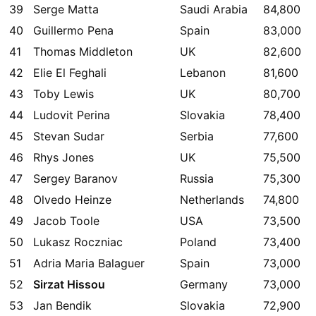
39
Serge Matta
Saudi Arabia
84,800
40
Guillermo Pena
Spain
83,000
41
Thomas Middleton
UK
82,600
42
Elie El Feghali
Lebanon
81,600
43
Toby Lewis
UK
80,700
44
Ludovit Perina
Slovakia
78,400
45
Stevan Sudar
Serbia
77,600
46
Rhys Jones
UK
75,500
47
Sergey Baranov
Russia
75,300
48
Olvedo Heinze
Netherlands
74,800
49
Jacob Toole
USA
73,500
50
Lukasz Roczniac
Poland
73,400
51
Adria Maria Balaguer
Spain
73,000
52
Sirzat Hissou
Germany
73,000
53
Jan Bendik
Slovakia
72,900