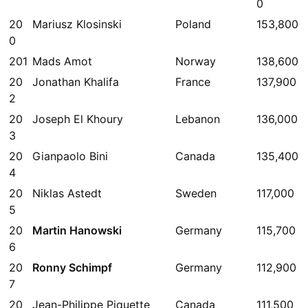
0
20
Mariusz Klosinski
Poland
153,800
0
201
Mads Amot
Norway
138,600
20
Jonathan Khalifa
France
137,900
2
20
Joseph El Khoury
Lebanon
136,000
3
20
Gianpaolo Bini
Canada
135,400
4
20
Niklas Astedt
Sweden
117,000
5
20
Martin Hanowski
Germany
115,700
6
20
Ronny Schimpf
Germany
112,900
7
20
Jean-Philippe Piquette
Canada
111,500