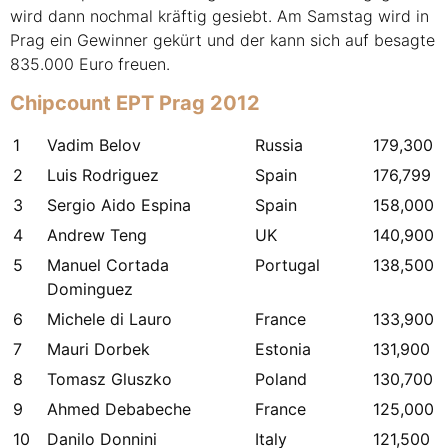
wird dann nochmal kräftig gesiebt. Am Samstag wird in
Prag ein Gewinner gekürt und der kann sich auf besagte
835.000 Euro freuen.
Chipcount
EPT
Prag 2012
1
Vadim Belov
Russia
179,300
2
Luis Rodriguez
Spain
176,799
3
Sergio Aido Espina
Spain
158,000
4
Andrew Teng
UK
140,900
5
Manuel Cortada
Portugal
138,500
Dominguez
6
Michele di Lauro
France
133,900
7
Mauri Dorbek
Estonia
131,900
8
Tomasz Gluszko
Poland
130,700
9
Ahmed Debabeche
France
125,000
10
Danilo Donnini
Italy
121,500