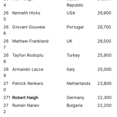
4
Republic
26
Kenneth Hicks
USA
26,900
5
26
Giovani Gouveia
Portugal
26,700
6
26
Mathew Frankland
UK
26,500
7
26
Tayfun Rodoplu
Turkey
25,900
8
26
Armando Lecce
Italy
25,000
9
27
Patrick Renkers
Netherlands
23,800
0
271
Robert Haigh
Germany
22,300
27
Rumen Nanev
Bulgaria
22,200
2