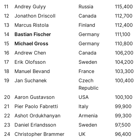
11
Andrey Gulyy
Russia
115,400
12
Jonathon Driscoll
Canada
112,700
13
Marcus Ristola
Finland
112,400
14
Bastian Fischer
Germany
111,100
15
Michael Gross
Germany
110,800
16
Andrew Chen
Canada
106,200
17
Erik Olofsson
Sweden
104,200
18
Manuel Bevand
France
103,300
19
Jan Suchanek
Czech
100,400
Republic
20
Aaron Gustavson
USA
100,100
21
Pier Paolo Fabretti
Italy
99,900
22
Ashot Ordukhanyan
Armenia
99,300
23
Daniel Erlandsson
Sweden
97,500
24
Christopher Brammer
UK
96,400