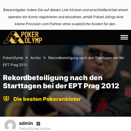
Bekanntgabe: Indem Sie auf diesen Link klicken und anschließend bei einem
operator ein Konto registrieren und einzahlen, erhält PokerListings eine
kleine Provision vom Partner ohne zusätzliche Kosten für den.
11.
June
December
2,
»
»
PokerOlymp
Archiv
Rekordbeteiligung nach den Starttagen bei der
2012
2021
EPT Prag 2012
Rekordbeteiligung nach den
Starttagen bei der EPT Prag 2012
Die besten Pokeranbieter
admin
PokerOlymp Author