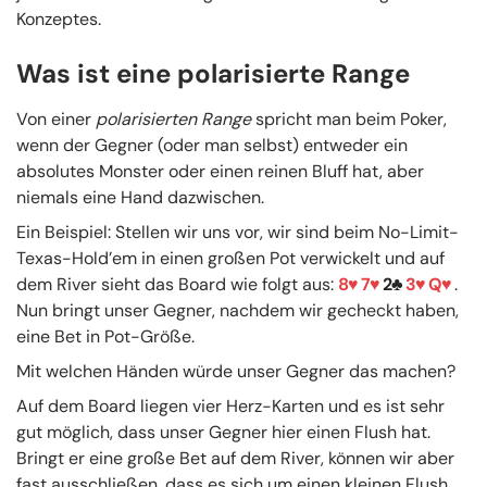
Konzeptes.
Was ist eine polarisierte Range
Von einer
polarisierten Range
spricht man beim Poker,
wenn der Gegner (oder man selbst) entweder ein
absolutes Monster oder einen reinen Bluff hat, aber
niemals eine Hand dazwischen.
Ein Beispiel: Stellen wir uns vor, wir sind beim No-Limit-
Texas-Hold’em in einen großen Pot verwickelt und auf
dem River sieht das Board wie folgt aus:
8
7
2
3
Q
.
Nun bringt unser Gegner, nachdem wir gecheckt haben,
eine Bet in Pot-Größe.
Mit welchen Händen würde unser Gegner das machen?
Auf dem Board liegen vier Herz-Karten und es ist sehr
gut möglich, dass unser Gegner hier einen Flush hat.
Bringt er eine große Bet auf dem River, können wir aber
fast ausschließen, dass es sich um einen kleinen Flush