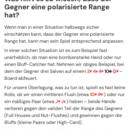
Gegner eine polarisierte Range
hat?
Wenn man in einer Situation halbwegs sicher
einschätzen kann, dass der Gegner eine polarisierte
Range hat, kann man sein Spiel entsprechend anpassen.
In einer solchen Situation ist es zum Beispiel fast
unerheblich, ob man eine bombenstarke Hand oder nur
einen Bluff-Catcher hat. Nehmen wir obiges Beispiel, bei
dem der Gegner drei Salven auf einem
2
4
4
10
Q
–
Board abfeuert.
Für unsere Überlegung, was zu tun ist, spielt es fast keine
Rolle, ob wir einen mittleren Flush (etwa
10
9
) oder nur
ein mäßiges Paar (etwa
J
J
) haben – beide Hände
verlieren gegen den validen Teil der Range des Gegners
(Full Houses und Nut-Flushes) und gewinnen gegen die
Bluffs (kleine Paare oder High-Card).