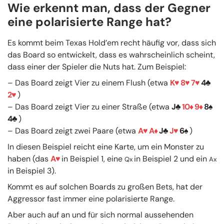
Wie erkennt man, dass der Gegner
eine polarisierte Range hat?
Es kommt beim Texas Hold’em recht häufig vor, dass sich
das Board so entwickelt, dass es wahrscheinlich scheint,
dass einer der Spieler die Nuts hat. Zum Beispiel:
– Das Board zeigt Vier zu einem Flush (etwa
K
8
7
4
2
)
– Das Board zeigt Vier zu einer Straße (etwa
J
10
9
8
4
)
– Das Board zeigt zwei Paare (etwa
A
A
J
J
6
)
In diesen Beispiel reicht eine Karte, um ein Monster zu
haben (das
A
in Beispiel 1, eine
in Beispiel 2 und ein
Qx
Ax
in Beispiel 3).
Kommt es auf solchen Boards zu großen Bets, hat der
Aggressor fast immer eine polarisierte Range.
Aber auch auf an und für sich normal aussehenden