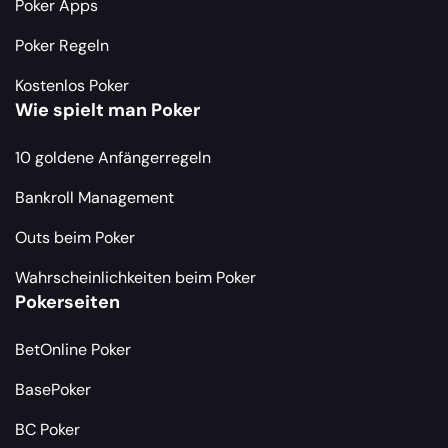
Poker Apps
Poker Regeln
Kostenlos Poker
Wie spielt man Poker
10 goldene Anfängerregeln
Bankroll Management
Outs beim Poker
Wahrscheinlichkeiten beim Poker
Pokerseiten
BetOnline Poker
BasePoker
BC Poker