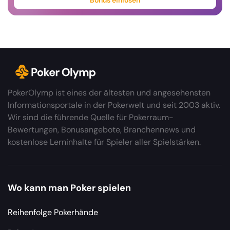
Bonus einlösen
PokerOlymp ist eines der ältesten und angesehensten
Informationsportale in der Pokerwelt und seit 2003 aktiv.
Wir sind die führende Quelle für Pokerraum-
Bewertungen, Bonusangebote, Branchennews und
kostenlose Lerninhalte für Spieler aller Spielstärken.
Wo kann man Poker spielen
Reihenfolge Pokerhände