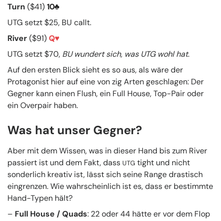
Turn
($41)
10
UTG setzt $25, BU callt.
River
($91)
Q
UTG setzt $70,
BU wundert sich, was UTG wohl hat
.
Auf den ersten Blick sieht es so aus, als wäre der
Protagonist hier auf eine von zig Arten geschlagen: Der
Gegner kann einen Flush, ein Full House, Top-Pair oder
ein Overpair haben.
Was hat unser Gegner?
Aber mit dem Wissen, was in dieser Hand bis zum River
passiert ist und dem Fakt, dass
tight und nicht
UTG
sonderlich kreativ ist, lässt sich seine Range drastisch
eingrenzen. Wie wahrscheinlich ist es, dass er bestimmte
Hand-Typen hält?
–
Full House / Quads
: 22 oder 44 hätte er vor dem Flop