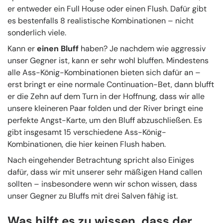
er entweder ein Full House oder einen Flush. Dafür gibt
es bestenfalls 8 realistische Kombinationen – nicht
sonderlich viele.
Kann er
einen Bluff
haben? Je nachdem wie aggressiv
unser Gegner ist, kann er sehr wohl bluffen. Mindestens
alle Ass-König-Kombinationen bieten sich dafür an –
erst bringt er eine normale Continuation-Bet, dann blufft
er die Zehn auf dem Turn in der Hoffnung, dass wir alle
unsere kleineren Paar folden und der River bringt eine
perfekte Angst-Karte, um den Bluff abzuschließen. Es
gibt insgesamt 15 verschiedene Ass-König-
Kombinationen, die hier keinen Flush haben.
Nach eingehender Betrachtung spricht also Einiges
dafür, dass wir mit unserer sehr mäßigen Hand callen
sollten – insbesondere wenn wir schon wissen, dass
unser Gegner zu Bluffs mit drei Salven fähig ist.
Was hilft es zu wissen, dass der