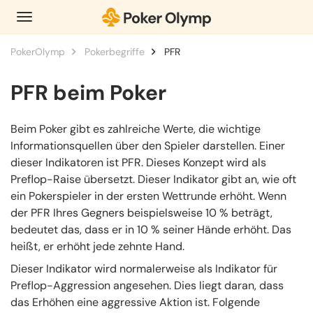
PokerOlymp
Pokerbegriffe
PFR
PFR beim Poker
Beim Poker gibt es zahlreiche Werte, die wichtige
Informationsquellen über den Spieler darstellen. Einer
dieser Indikatoren ist PFR. Dieses Konzept wird als
Preflop-Raise übersetzt. Dieser Indikator gibt an, wie oft
ein Pokerspieler in der ersten Wettrunde erhöht. Wenn
der PFR Ihres Gegners beispielsweise 10 % beträgt,
bedeutet das, dass er in 10 % seiner Hände erhöht. Das
heißt, er erhöht jede zehnte Hand.
Dieser Indikator wird normalerweise als Indikator für
Preflop-Aggression angesehen. Dies liegt daran, dass
das Erhöhen eine aggressive Aktion ist. Folgende