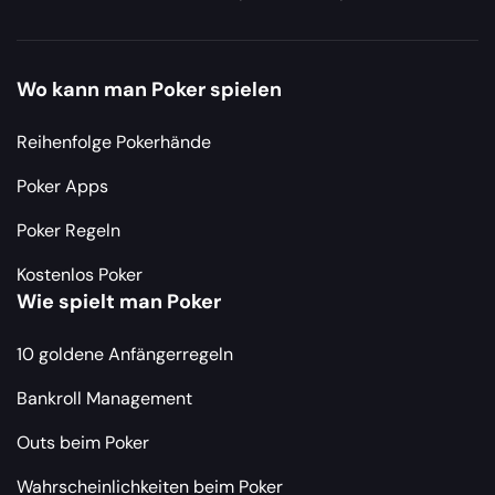
Wo kann man Poker spielen
Reihenfolge Pokerhände
Poker Apps
Poker Regeln
Kostenlos Poker
Wie spielt man Poker
10 goldene Anfängerregeln
Bankroll Management
Outs beim Poker
Wahrscheinlichkeiten beim Poker