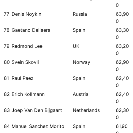
0
77
Denis Noykin
Russia
63,90
0
78
Gaetano Dellaera
Spain
63,30
0
79
Redmond Lee
UK
63,20
0
80
Svein Skovli
Norway
62,90
0
81
Raul Paez
Spain
62,40
0
82
Erich Kollmann
Austria
62,40
0
83
Joep Van Den Bijgaart
Netherlands
62,30
0
84
Manuel Sanchez Morito
Spain
61,90