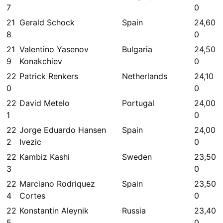
7
0
21
Gerald Schock
Spain
24,60
8
0
21
Valentino Yasenov
Bulgaria
24,50
9
Konakchiev
0
22
Patrick Renkers
Netherlands
24,10
0
0
22
David Metelo
Portugal
24,00
1
0
22
Jorge Eduardo Hansen
Spain
24,00
2
Ivezic
0
22
Kambiz Kashi
Sweden
23,50
3
0
22
Marciano Rodriquez
Spain
23,50
4
Cortes
0
22
Konstantin Aleynik
Russia
23,40
5
0