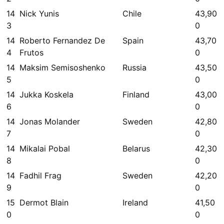
14
Nick Yunis
Chile
43,90
3
0
14
Roberto Fernandez De
Spain
43,70
4
Frutos
0
14
Maksim Semisoshenko
Russia
43,50
5
0
14
Jukka Koskela
Finland
43,00
6
0
14
Jonas Molander
Sweden
42,80
7
0
14
Mikalai Pobal
Belarus
42,30
8
0
14
Fadhil Frag
Sweden
42,20
9
0
15
Dermot Blain
Ireland
41,50
0
0