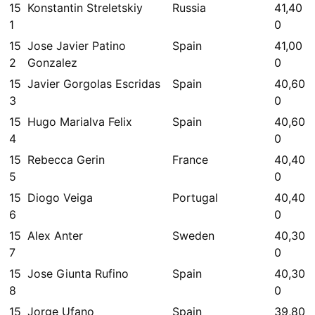
15
Konstantin Streletskiy
Russia
41,40
1
0
15
Jose Javier Patino
Spain
41,00
2
Gonzalez
0
15
Javier Gorgolas Escridas
Spain
40,60
3
0
15
Hugo Marialva Felix
Spain
40,60
4
0
15
Rebecca Gerin
France
40,40
5
0
15
Diogo Veiga
Portugal
40,40
6
0
15
Alex Anter
Sweden
40,30
7
0
15
Jose Giunta Rufino
Spain
40,30
8
0
15
Jorge Ufano
Spain
39,80