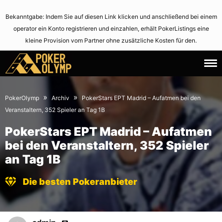
Bekanntgabe: Indem Sie auf diesen Link klicken und anschließend bei einem
operator ein Konto registrieren und einzahlen, erhält PokerListings eine
kleine Provision vom Partner ohne zusätzliche Kosten für den.
14.
June
March
2,
»
»
PokerOlymp
Archiv
PokerStars EPT Madrid – Aufatmen bei den
2012
2021
Veranstaltern, 352 Spieler an Tag 1B
PokerStars EPT Madrid – Aufatmen
bei den Veranstaltern, 352 Spieler
an Tag 1B
Die besten Pokeranbieter