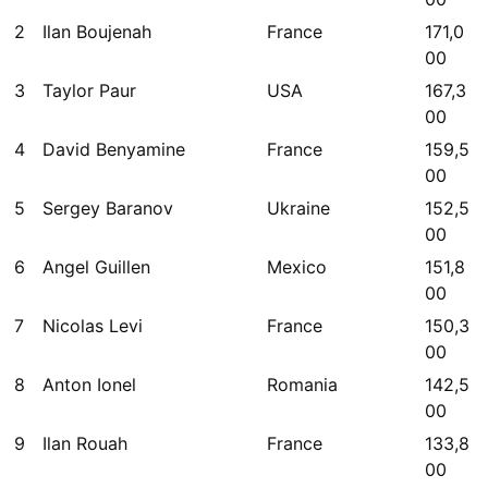
2
Ilan Boujenah
France
171,0
00
3
Taylor Paur
USA
167,3
00
4
David Benyamine
France
159,5
00
5
Sergey Baranov
Ukraine
152,5
00
6
Angel Guillen
Mexico
151,8
00
7
Nicolas Levi
France
150,3
00
8
Anton Ionel
Romania
142,5
00
9
Ilan Rouah
France
133,8
00