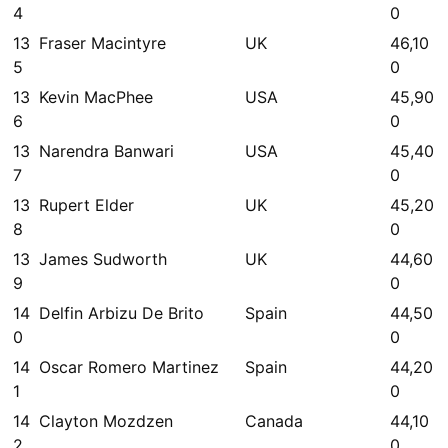
4
0
13
Fraser Macintyre
UK
46,10
5
0
13
Kevin MacPhee
USA
45,90
6
0
13
Narendra Banwari
USA
45,40
7
0
13
Rupert Elder
UK
45,20
8
0
13
James Sudworth
UK
44,60
9
0
14
Delfin Arbizu De Brito
Spain
44,50
0
0
14
Oscar Romero Martinez
Spain
44,20
1
0
14
Clayton Mozdzen
Canada
44,10
2
0