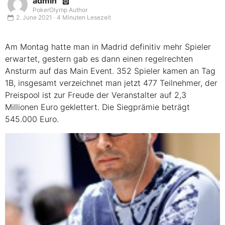
admin
PokerOlymp Author
2. June 2021 · 4 Minuten Lesezeit
Am Montag hatte man in Madrid definitiv mehr Spieler
erwartet, gestern gab es dann einen regelrechten
Ansturm auf das Main Event. 352 Spieler kamen an Tag
1B, insgesamt verzeichnet man jetzt 477 Teilnehmer, der
Preispool ist zur Freude der Veranstalter auf 2,3
Millionen Euro geklettert. Die Siegprämie beträgt
545.000 Euro.