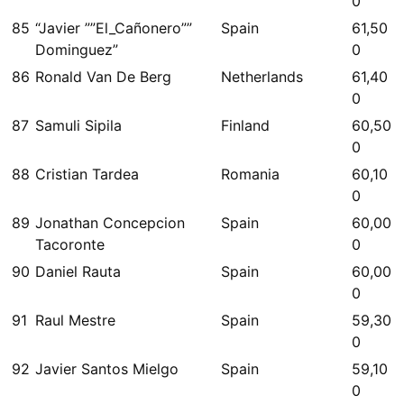
0
85
“Javier ””El_Cañonero””
Spain
61,50
Dominguez”
0
86
Ronald Van De Berg
Netherlands
61,40
0
87
Samuli Sipila
Finland
60,50
0
88
Cristian Tardea
Romania
60,10
0
89
Jonathan Concepcion
Spain
60,00
Tacoronte
0
90
Daniel Rauta
Spain
60,00
0
91
Raul Mestre
Spain
59,30
0
92
Javier Santos Mielgo
Spain
59,10
0