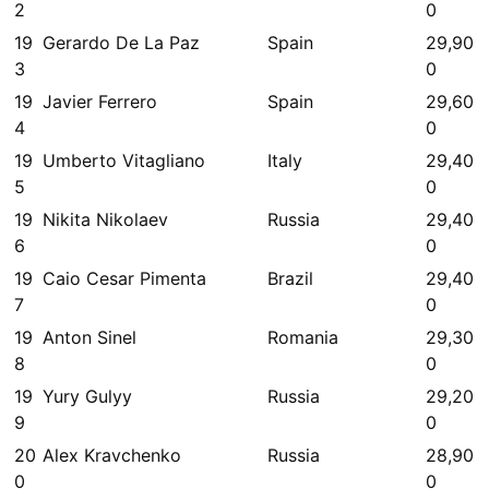
2
0
19
Gerardo De La Paz
Spain
29,90
3
0
19
Javier Ferrero
Spain
29,60
4
0
19
Umberto Vitagliano
Italy
29,40
5
0
19
Nikita Nikolaev
Russia
29,40
6
0
19
Caio Cesar Pimenta
Brazil
29,40
7
0
19
Anton Sinel
Romania
29,30
8
0
19
Yury Gulyy
Russia
29,20
9
0
20
Alex Kravchenko
Russia
28,90
0
0