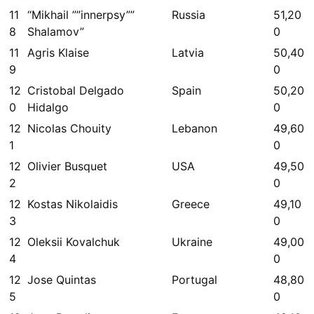
11
“Mikhail ””innerpsy””
Russia
51,20
8
Shalamov”
0
11
Agris Klaise
Latvia
50,40
9
0
12
Cristobal Delgado
Spain
50,20
0
Hidalgo
0
12
Nicolas Chouity
Lebanon
49,60
1
0
12
Olivier Busquet
USA
49,50
2
0
12
Kostas Nikolaidis
Greece
49,10
3
0
12
Oleksii Kovalchuk
Ukraine
49,00
4
0
12
Jose Quintas
Portugal
48,80
5
0