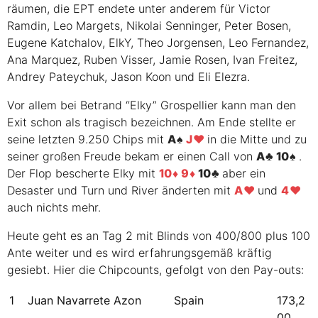
räumen, die
EPT
endete unter anderem für Victor
Ramdin, Leo Margets, Nikolai Senninger, Peter Bosen,
Eugene Katchalov, ElkY, Theo Jorgensen, Leo Fernandez,
Ana Marquez, Ruben Visser, Jamie Rosen, Ivan Freitez,
Andrey Pateychuk, Jason Koon und Eli Elezra.
Vor allem bei Betrand “Elky” Grospellier kann man den
Exit schon als tragisch bezeichnen. Am Ende stellte er
seine letzten 9.250 Chips mit
A
J
in die Mitte und zu
seiner großen Freude bekam er einen Call von
A
10
.
Der Flop bescherte Elky mit
10
9
10
aber ein
Desaster und Turn und River änderten mit
A
und
4
auch nichts mehr.
Heute geht es an Tag 2 mit Blinds von 400/800 plus 100
Ante weiter und es wird erfahrungsgemäß kräftig
gesiebt. Hier die Chipcounts, gefolgt von den Pay-outs:
1
Juan Navarrete Azon
Spain
173,2
00