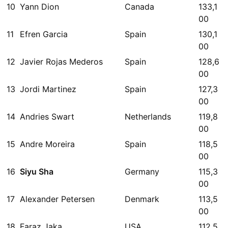
10
Yann Dion
Canada
133,1
00
11
Efren Garcia
Spain
130,1
00
12
Javier Rojas Mederos
Spain
128,6
00
13
Jordi Martinez
Spain
127,3
00
14
Andries Swart
Netherlands
119,8
00
15
Andre Moreira
Spain
118,5
00
16
Siyu Sha
Germany
115,3
00
17
Alexander Petersen
Denmark
113,5
00
18
Faraz Jaka
USA
112,5