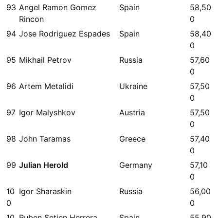
93
Angel Ramon Gomez
Spain
58,50
Rincon
0
94
Jose Rodriguez Espades
Spain
58,40
0
95
Mikhail Petrov
Russia
57,60
0
96
Artem Metalidi
Ukraine
57,50
0
97
Igor Malyshkov
Austria
57,50
0
98
John Taramas
Greece
57,40
0
99
Julian Herold
Germany
57,10
0
10
Igor Sharaskin
Russia
56,00
0
0
10
Ruben Setien Herrera
Spain
55,90