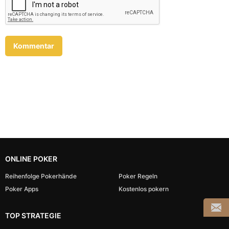
ONLINE POKER
Reihenfolge Pokerhände
Poker Regeln
Poker Apps
Kostenlos pokern
TOP STRATEGIE