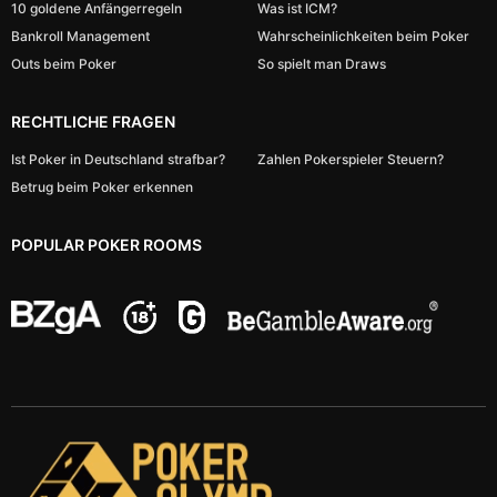
10 goldene Anfängerregeln
Was ist ICM?
Bankroll Management
Wahrscheinlichkeiten beim Poker
Outs beim Poker
So spielt man Draws
RECHTLICHE FRAGEN
Ist Poker in Deutschland strafbar?
Zahlen Pokerspieler Steuern?
Betrug beim Poker erkennen
POPULAR POKER ROOMS