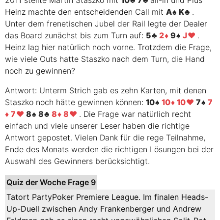
2011
stellte Martin Staszko mit
10
7
all-in und Pius
Heinz machte den entscheidenden Call mit
A
K
.
Unter dem frenetischen Jubel der Rail legte der Dealer
das Board zunächst bis zum Turn auf:
5
2
9
J
.
Heinz lag hier natürlich noch vorne. Trotzdem die Frage,
wie viele Outs hatte Staszko nach dem Turn, die Hand
noch zu gewinnen?
Antwort: Unterm Strich gab es zehn Karten, mit denen
Staszko noch hätte gewinnen können:
10
10
10
7
7
7
8
8
8
8
. Die Frage war natürlich recht
einfach und viele unserer Leser haben die richtige
Antwort gepostet. Vielen Dank für die rege Teilnahme,
Ende des Monats werden die richtigen Lösungen bei der
Auswahl des Gewinners berücksichtigt.
Quiz der Woche Frage 9
Tatort PartyPoker Premiere League. Im finalen Heads-
Up-Duell zwischen Andy Frankenberger und Andrew