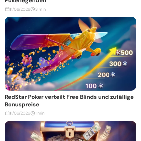
Pokerlegenden
11/06/2026
3 min
RedStar Poker verteilt Free Blinds und zufällige
Bonuspreise
11/06/2026
1 min