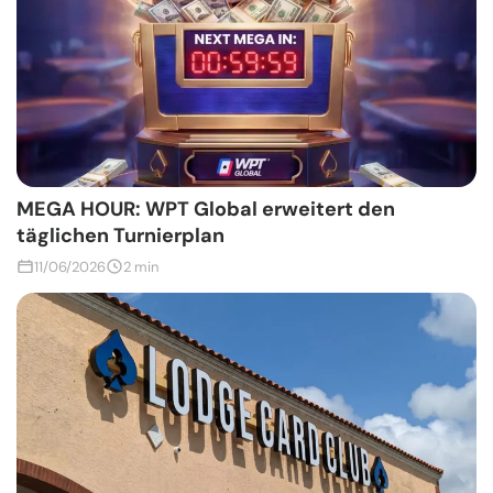
MEGA HOUR: WPT Global erweitert den
täglichen Turnierplan
11/06/2026
2 min