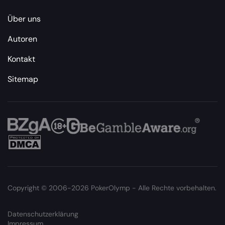
Über uns
Autoren
Kontakt
Sitemap
Copyright © 2006-2026 PokerOlymp - Alle Rechte vorbehalten.
Datenschutzerklärung
Impressum