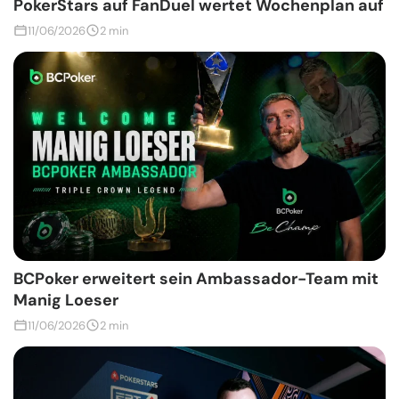
PokerStars auf FanDuel wertet Wochenplan auf
11/06/2026
2 min
BCPoker erweitert sein Ambassador-Team mit
Manig Loeser
11/06/2026
2 min