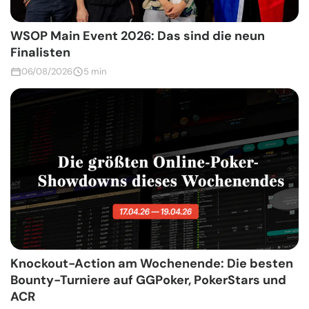
WSOP Main Event 2026: Das sind die neun
Finalisten
06/08/2026
5 min
Knockout-Action am Wochenende: Die besten
Bounty-Turniere auf GGPoker, PokerStars und
ACR