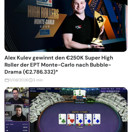
Alex Kulev gewinnt den €250K Super High
Roller der EPT Monte-Carlo nach Bubble-
Drama (€2.786.332)*
11/06/2026
3 min