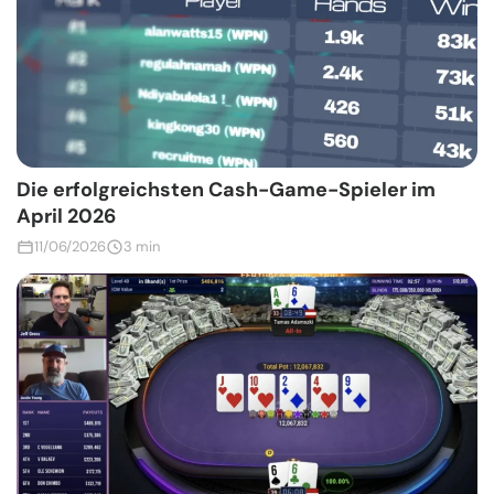
Die erfolgreichsten Cash-Game-Spieler im
April 2026
11/06/2026
3 min