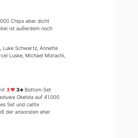
.000 Chips aber dicht
abei ist außerdem noch
, Luke Schwartz, Annette
cel Luske, Michael Mizrachi,
mit
3
3
Bottom-Set
aoluwa Okelola auf 41.000
es Set und callte
eß der ansonsten eher