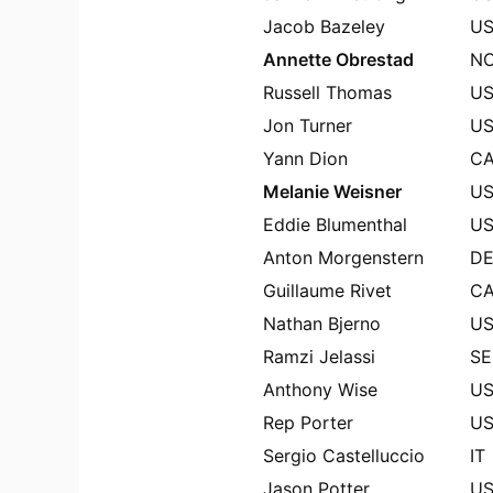
Jacob Bazeley
U
Annette Obrestad
N
Russell Thomas
U
Jon Turner
U
Yann Dion
C
Melanie Weisner
U
Eddie Blumenthal
U
Anton Morgenstern
D
Guillaume Rivet
C
Nathan Bjerno
U
Ramzi Jelassi
SE
Anthony Wise
U
Rep Porter
U
Sergio Castelluccio
IT
Jason Potter
U