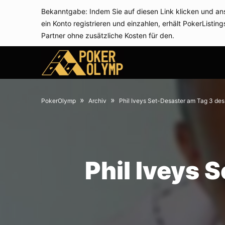
Bekanntgabe: Indem Sie auf diesen Link klicken und an
ein Konto registrieren und einzahlen, erhält PokerListing
Partner ohne zusätzliche Kosten für den.
12.
June
July
3,
»
»
PokerOlymp
Archiv
Phil Iveys Set-Desaster am Tag 3 de
2013
2021
Phil Iveys 