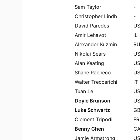
Sam Taylor
-
Christopher Lindh
-
David Paredes
U
Amir Lehavot
IL
Alexander Kuzmin
R
Nikolai Sears
U
Alan Keating
U
Shane Pacheco
U
Walter Treccarichi
IT
Tuan Le
U
Doyle Brunson
U
Luke Schwartz
G
Clement Tripodi
FR
Benny Chen
C
Jamie Armstrong
U