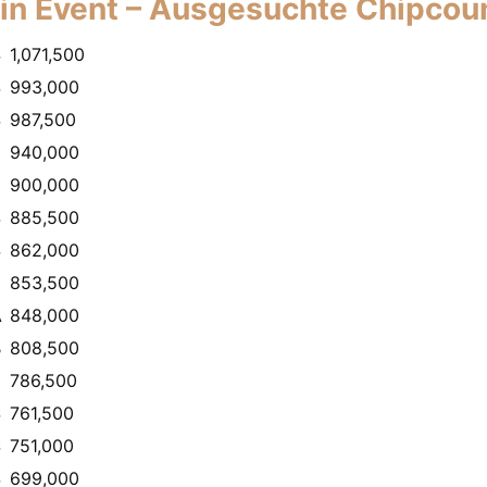
n Event – Ausgesuchte Chipcoun
S
1,071,500
S
993,000
S
987,500
940,000
U
900,000
S
885,500
S
862,000
853,500
A
848,000
B
808,500
E
786,500
S
761,500
S
751,000
S
699,000