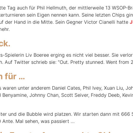
tte Tag auch für Phil Hellmuth, der mittlerweile 13
WSOP
-Br
erturnieren sein Eigen nennen kann. Seine letzten Chips gi
uf der Hand in die Mitte. Sein Gegner Victor Cianelli hatte
J
mehr.
ck.
Spielerin Liv Boeree erging es nicht viel besser. Sie verlor
. Auf Twitter schrieb sie: “Out. Pretty stunned. Went from 
 für …
 waren unter anderem Daniel Cates, Phil Ivey, Xuan Liu, Jo
d Benyamine, Johnny Chan, Scott Seiver, Freddy Deeb, Kev
ter und die Bubble wird platzen. Wir starten dann mit 666 S
 Ante. Mal sehen, was passiert …