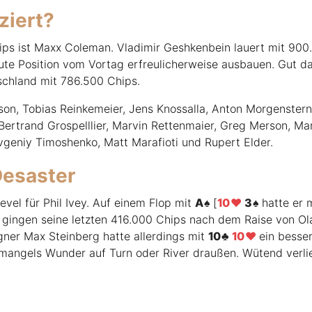
ziert?
ips ist Maxx Coleman. Vladimir Geshkenbein lauert mit 900
ute Position vom Vortag erfreulicherweise ausbauen. Gut d
chland mit 786.500 Chips.
on, Tobias Reinkemeier, Jens Knossalla, Anton Morgenstern
Bertrand Grospelllier, Marvin Rettenmaier, Greg Merson, Mar
vgeniy Timoshenko, Matt Marafioti und Rupert Elder.
Desaster
evel für Phil Ivey. Auf einem Flop mit
A
[
10
3
hatte er 
gingen seine letzten 416.000 Chips nach dem Raise von Ol
gner Max Steinberg hatte allerdings mit
10
10
ein besser
 mangels Wunder auf Turn oder River draußen. Wütend verli