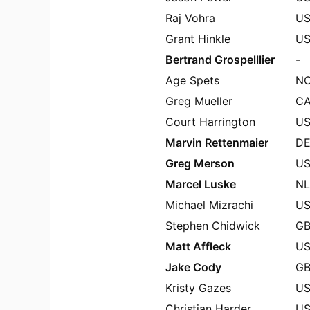
Raj Vohra
U
Grant Hinkle
U
Bertrand Grospelllier
-
Age Spets
N
Greg Mueller
C
Court Harrington
U
Marvin Rettenmaier
D
Greg Merson
U
Marcel Luske
NL
Michael Mizrachi
U
Stephen Chidwick
G
Matt Affleck
U
Jake Cody
G
Kristy Gazes
U
Christian Harder
U