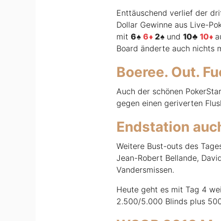
Enttäuschend verlief der dri
Dollar Gewinne aus Live-Pok
mit
6
6
2
und
10
10
a
Board änderte auch nichts 
Boeree. Out. Fu
Auch der schönen PokerStars-
gegen einen geriverten Flush
Endstation auch
Weitere Bust-outs des Tages
Jean-Robert Bellande, Davi
Vandersmissen.
Heute geht es mit Tag 4 wei
2.500/5.000 Blinds plus 500