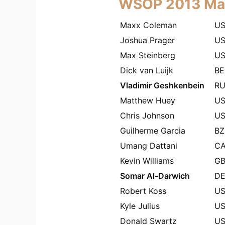
WSOP 2013
Mai
Maxx Coleman
U
Joshua Prager
U
Max Steinberg
U
Dick van Luijk
BE
Vladimir Geshkenbein
R
Matthew Huey
U
Chris Johnson
U
Guilherme Garcia
BZ
Umang Dattani
C
Kevin Williams
G
Somar Al-Darwich
D
Robert Koss
U
Kyle Julius
U
Donald Swartz
U