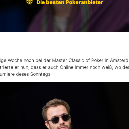
Die besten Pokeranbieter
ige Woche noch bei der Master Classic of Poker in Amster
trierte er nun, dass er auch Online immer noch weiß, wo de
urniere deses Sonntags.