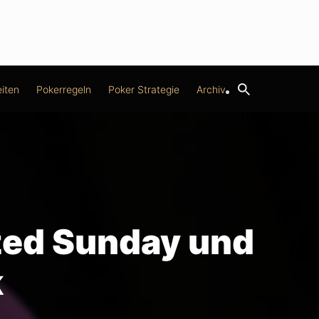
iten
Pokerregeln
Poker Strategie
Archiv
zed Sunday und
k