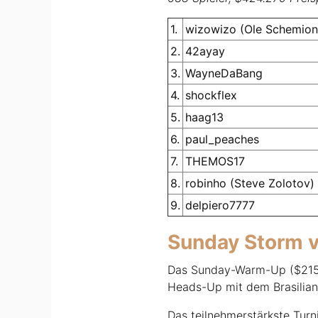
1.
wizowizo (Ole Schemion
2.
42ayay
3.
WayneDaBang
4.
shockflex
5.
haag13
6.
paul_peaches
7.
THEMOS17
8.
robinho (Steve Zolotov)
9.
delpiero7777
Sunday Storm v
Das Sunday-Warm-Up ($215 Bu
Heads-Up mit dem Brasilia
Das teilnehmerstärkste Turn