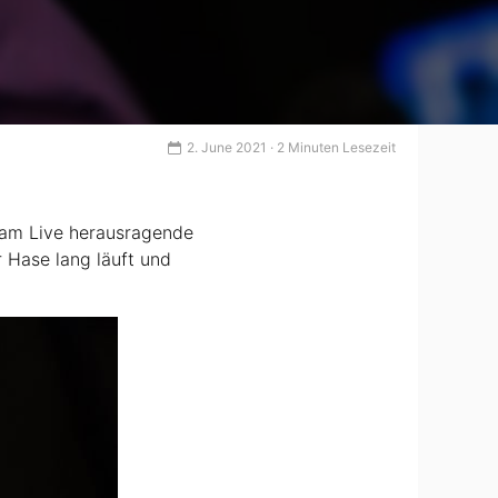
2. June 2021 · 2 Minuten Lesezeit
dam Live herausragende
r Hase lang läuft und