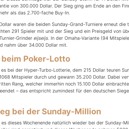
antie von 300.000 Dollar. Der Sieg ging am Ende an den Fi
mehr als das 2.700-fache Buy-In.
 Dollar waren die beiden Sunday-Grand-Turniere erneut die
hten 291 Spieler mit und der Sieg und ein Preisgeld von ü
Turnier-Grinder
eijseijs
. In der Omaha-Variante (94 Mitspiel
d nahm über 34.000 Dollar mit.
 beim Poker-Lotto
 es bei der Hyper-Turbo-Lotterie, dem 215 Dollar teuren S
1068 Mitspieler durch und gewann 35.200 Dollar. Dabei ve
itten Rang, welcher immerhin noch 15.100 Dollar einbrachte
eendet – das entspricht zumindest für den deutschen Sieg
eg bei der Sunday-Million
 es dieses Wochenende natürlich wieder bei der Sunday-Mill