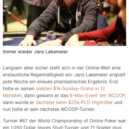
Immer wieder Jens Lakemeier
Langsam aber sicher stellt sich in der Online-Welt eine
erstaunliche Regelmäßigkeit ein: Jens Lakemeier erspielt
jede Woche ein eneues phantastisches Ergebnis. Erst
holte er seinen
siebten $1k-Sunday-Grand in 12
Monaten
, dann gewann er das
6-Max-Event der WCOOP
,
dann wurde er
Sechster beim $25k-PLO-Highroller
und
nun holte er sein nächstes WCOOP-Turnier.
Turnier #67 der World Championship of Online Poker war
ein 1.050 Dollar teures Stud-Turnier und 71 Spieler plus