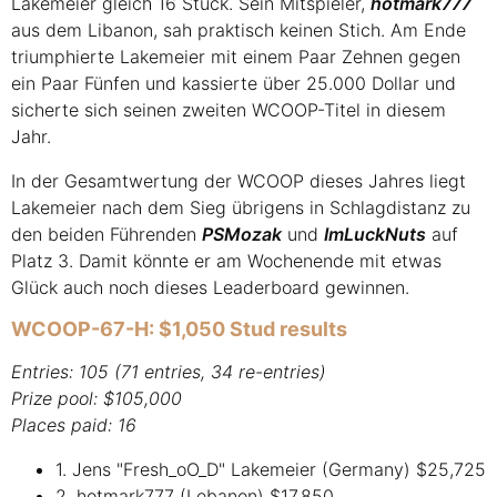
Lakemeier gleich 16 Stück. Sein Mitspieler,
hotmark777
aus dem Libanon, sah praktisch keinen Stich. Am Ende
triumphierte Lakemeier mit einem Paar Zehnen gegen
ein Paar Fünfen und kassierte über 25.000 Dollar und
sicherte sich seinen zweiten WCOOP-Titel in diesem
Jahr.
In der Gesamtwertung der WCOOP dieses Jahres liegt
Lakemeier nach dem Sieg übrigens in Schlagdistanz zu
den beiden Führenden
PSMozak
und
ImLuckNuts
auf
Platz 3. Damit könnte er am Wochenende mit etwas
Glück auch noch dieses Leaderboard gewinnen.
WCOOP-67-H: $1,050 Stud results
Entries: 105 (71 entries, 34 re-entries)
Prize pool: $105,000
Places paid: 16
1. Jens "Fresh_oO_D" Lakemeier (Germany) $25,725
2. hotmark777 (Lebanon) $17,850