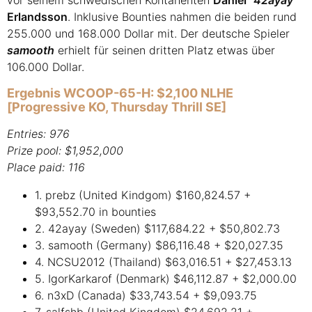
vor seinem schwedischen Kontahenten
Daniel "
42ayay
"
Erlandsson
. Inklusive Bounties nahmen die beiden rund
255.000 und 168.000 Dollar mit. Der deutsche Spieler
samooth
erhielt für seinen dritten Platz etwas über
106.000 Dollar.
Ergebnis WCOOP-65-H: $2,100 NLHE
[Progressive KO, Thursday Thrill SE]
Entries: 976
Prize pool: $1,952,000
Place paid: 116
1. prebz (United Kindgom) $160,824.57 +
$93,552.70 in bounties
2. 42ayay (Sweden) $117,684.22 + $50,802.73
3. samooth (Germany) $86,116.48 + $20,027.35
4. NCSU2012 (Thailand) $63,016.51 + $27,453.13
5. IgorKarkarof (Denmark) $46,112.87 + $2,000.00
6. n3xD (Canada) $33,743.54 + $9,093.75