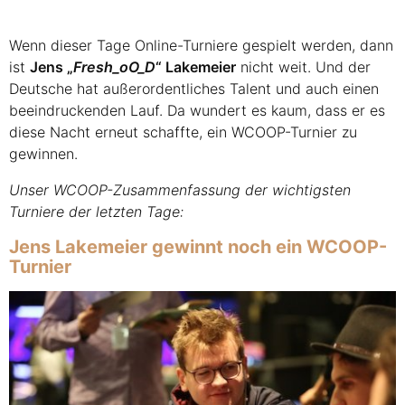
Wenn dieser Tage Online-Turniere gespielt werden, dann
ist
Jens „
Fresh_oO_D
“ Lakemeier
nicht weit. Und der
Deutsche hat außerordentliches Talent und auch einen
beeindruckenden Lauf. Da wundert es kaum, dass er es
diese Nacht erneut schaffte, ein WCOOP-Turnier zu
gewinnen.
Unser WCOOP-Zusammenfassung der wichtigsten
Turniere der letzten Tage:
Jens Lakemeier gewinnt noch ein WCOOP-
Turnier