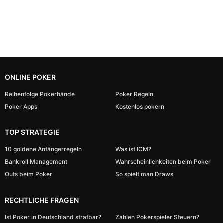
ONLINE POKER
Reihenfolge Pokerhände
Poker Regeln
Poker Apps
Kostenlos pokern
TOP STRATEGIE
10 goldene Anfängerregeln
Was ist ICM?
Bankroll Management
Wahrscheinlichkeiten beim Poker
Outs beim Poker
So spielt man Draws
RECHTLICHE FRAGEN
Ist Poker in Deutschland strafbar?
Zahlen Pokerspieler Steuern?