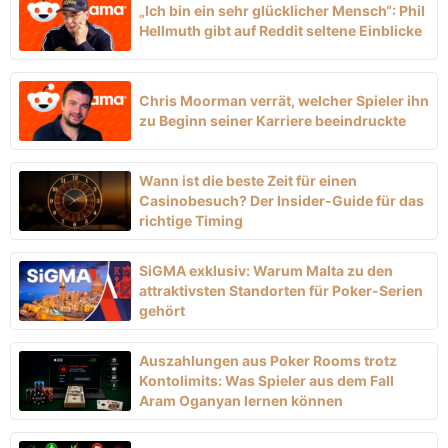
„Ich bin ein sehr glücklicher Mensch“: Phil
Hellmuth gibt auf Reddit seltene Einblicke
Chris Moorman verrät, welcher Spieler ihn
zu Beginn seiner Karriere beeindruckte
Wann ist die beste Zeit für einen
Casinobesuch? Der Insider-Guide für das
richtige Timing
SiGMA exklusiv: Warum Malta zu den
attraktivsten Standorten für Poker-Serien
gehört
Auszahlungen aus Poker Rooms trotz
Kontolimits: Was Spieler aus dem Fall
Aram Oganyan lernen können