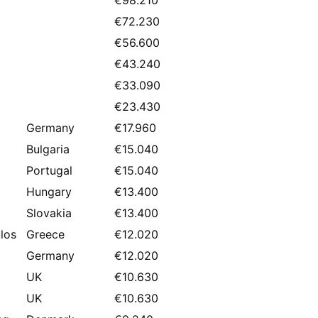
€98.210
€72.230
€56.600
€43.240
€33.090
€23.430
Germany
€17.960
Bulgaria
€15.040
Portugal
€15.040
Hungary
€13.400
Slovakia
€13.400
los
Greece
€12.020
Germany
€12.020
UK
€10.630
UK
€10.630