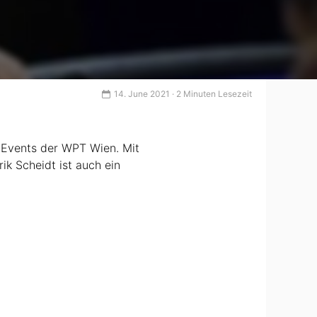
14. June 2021 · 2 Minuten Lesezeit
n-Events der
WPT
Wien. Mit
ik Scheidt ist auch ein