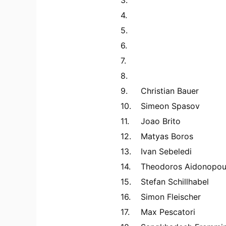
3.
4.
5.
6.
7.
8.
9.
Christian Bauer
10.
Simeon Spasov
11.
Joao Brito
12.
Matyas Boros
13.
Ivan Sebeledi
14.
Theodoros Aidonopou
15.
Stefan Schillhabel
16.
Simon Fleischer
17.
Max Pescatori