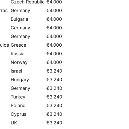
Czech Republic
€4.000
rras
Germany
€4.000
Bulgaria
€4.000
Germany
€4.000
Germany
€4.000
ulos
Greece
€4.000
Russia
€4.000
Norway
€4.000
Israel
€3.240
Hungary
€3.240
Germany
€3.240
Turkey
€3.240
Poland
€3.240
Cyprus
€3.240
UK
€3.240