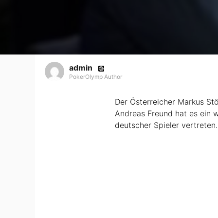
admin
PokerOlymp Author
Der Österreicher Markus Stö
Andreas Freund hat es ein we
deutscher Spieler vertreten.