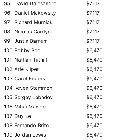
95
David Dalesandro
$7,117
96
Daniel Makowsky
$7,117
97
Richard Murnick
$7,117
98
Nicolas Cardyn
$7,117
99
Justin Barnum
$7,117
100
Bobby Poe
$6,470
101
Nathan Tuthill
$6,470
102
Arie Kliper
$6,470
103
Carol Enders
$6,470
104
Keven Stammen
$6,470
105
Sergey Lebedev
$6,470
106
Mihai Manole
$6,470
107
Duy Le
$6,470
108
Fernando Brito
$6,470
109
Jordan Lewis
$6,470