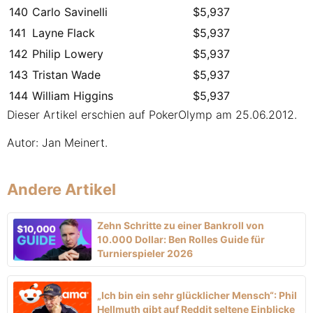
140
Carlo Savinelli
$5,937
141
Layne Flack
$5,937
142
Philip Lowery
$5,937
143
Tristan Wade
$5,937
144
William Higgins
$5,937
Dieser Artikel erschien auf PokerOlymp am 25.06.2012.
Autor: Jan Meinert.
Andere Artikel
Zehn Schritte zu einer Bankroll von
10.000 Dollar: Ben Rolles Guide für
Turnierspieler 2026
„Ich bin ein sehr glücklicher Mensch“: Phil
Hellmuth gibt auf Reddit seltene Einblicke