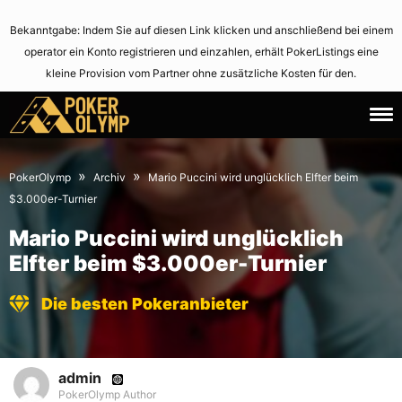
Bekanntgabe: Indem Sie auf diesen Link klicken und anschließend bei einem
operator ein Konto registrieren und einzahlen, erhält PokerListings eine
kleine Provision vom Partner ohne zusätzliche Kosten für den.
25.
June
June
2,
»
»
PokerOlymp
Archiv
Mario Puccini wird unglücklich Elfter beim
2012
2021
$3.000er-Turnier
Mario Puccini wird unglücklich
Elfter beim $3.000er-Turnier
Die besten Pokeranbieter
admin
PokerOlymp Author