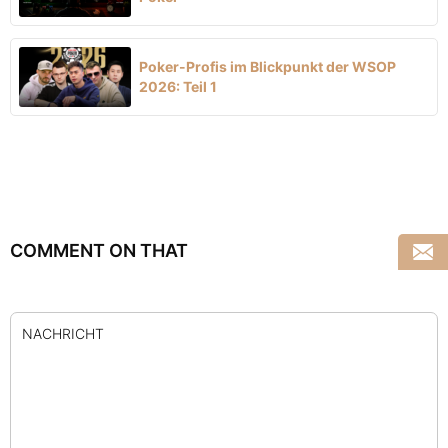
Poker-Profis im Blickpunkt der WSOP
2026: Teil 1
COMMENT ON THAT
NACHRICHT