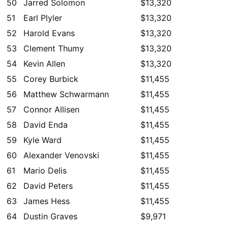
50
Jarred Solomon
$13,320
51
Earl Plyler
$13,320
52
Harold Evans
$13,320
53
Clement Thumy
$13,320
54
Kevin Allen
$13,320
55
Corey Burbick
$11,455
56
Matthew Schwarmann
$11,455
57
Connor Allisen
$11,455
58
David Enda
$11,455
59
Kyle Ward
$11,455
60
Alexander Venovski
$11,455
61
Mario Delis
$11,455
62
David Peters
$11,455
63
James Hess
$11,455
64
Dustin Graves
$9,971