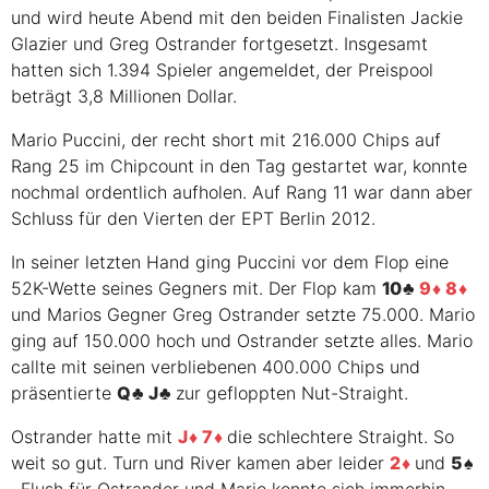
und wird heute Abend mit den beiden Finalisten Jackie
Glazier und Greg Ostrander fortgesetzt. Insgesamt
hatten sich 1.394 Spieler angemeldet, der Preispool
beträgt 3,8 Millionen Dollar.
Mario Puccini, der recht short mit 216.000 Chips auf
Rang 25 im Chipcount in den Tag gestartet war, konnte
nochmal ordentlich aufholen. Auf Rang 11 war dann aber
Schluss für den Vierten der
EPT
Berlin 2012.
In seiner letzten Hand ging Puccini vor dem Flop eine
52K-Wette seines Gegners mit. Der Flop kam
10
9
8
und Marios Gegner Greg Ostrander setzte 75.000. Mario
ging auf 150.000 hoch und Ostrander setzte alles. Mario
callte mit seinen verbliebenen 400.000 Chips und
präsentierte
Q
J
zur gefloppten Nut-Straight.
Ostrander hatte mit
J
7
die schlechtere Straight. So
weit so gut. Turn und River kamen aber leider
2
und
5