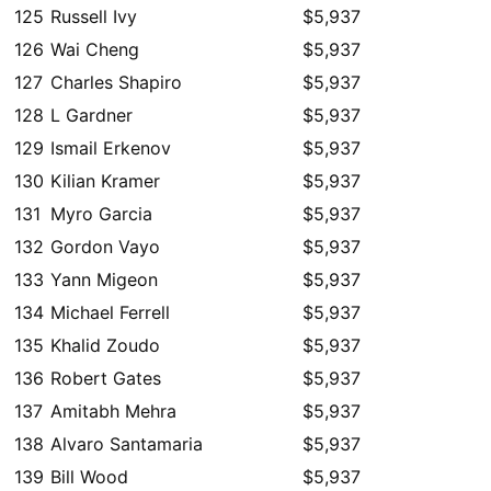
125
Russell Ivy
$5,937
126
Wai Cheng
$5,937
127
Charles Shapiro
$5,937
128
L Gardner
$5,937
129
Ismail Erkenov
$5,937
130
Kilian Kramer
$5,937
131
Myro Garcia
$5,937
132
Gordon Vayo
$5,937
133
Yann Migeon
$5,937
134
Michael Ferrell
$5,937
135
Khalid Zoudo
$5,937
136
Robert Gates
$5,937
137
Amitabh Mehra
$5,937
138
Alvaro Santamaria
$5,937
139
Bill Wood
$5,937