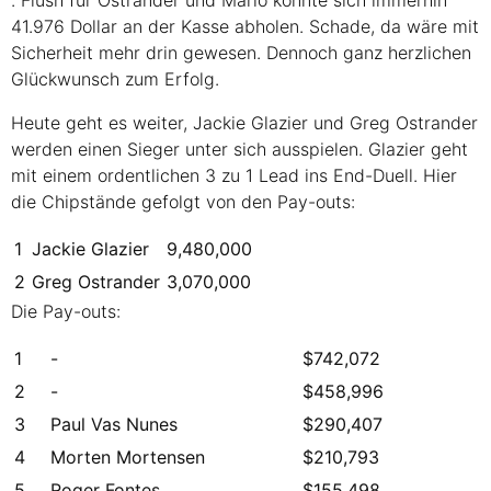
. Flush für Ostrander und Mario konnte sich immerhin
41.976 Dollar an der Kasse abholen. Schade, da wäre mit
Sicherheit mehr drin gewesen. Dennoch ganz herzlichen
Glückwunsch zum Erfolg.
Heute geht es weiter, Jackie Glazier und Greg Ostrander
werden einen Sieger unter sich ausspielen. Glazier geht
mit einem ordentlichen 3 zu 1 Lead ins End-Duell. Hier
die Chipstände gefolgt von den Pay-outs:
1
Jackie Glazier
9,480,000
2
Greg Ostrander
3,070,000
Die Pay-outs:
1
-
$742,072
2
-
$458,996
3
Paul Vas Nunes
$290,407
4
Morten Mortensen
$210,793
5
Roger Fontes
$155,498