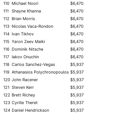
110
Michael Noori
$6,470
111
Shayne Khanna
$6,470
112
Brian Morris
$6,470
113
Nicolas Vaca-Rondon
$6,470
114
Ivan Tikhov
$6,470
115
Yaron Zeev Malki
$6,470
116
Dominik Nitsche
$6,470
117
Iakov Onuchin
$6,470
118
Carlos Sanchez-Vegas
$5,937
119
Athanasios Polychronopoulos
$5,937
120
John Racener
$5,937
121
Steven Kerr
$5,937
122
Brett Richey
$5,937
123
Cyrille Theret
$5,937
124
Daniel Hendrickson
$5,937