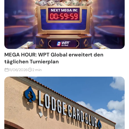
MEGA HOUR: WPT Global erweitert den
täglichen Turnierplan
11/06/2026
2 min