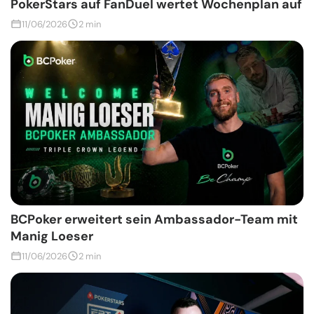
PokerStars auf FanDuel wertet Wochenplan auf
11/06/2026
2 min
BCPoker erweitert sein Ambassador-Team mit
Manig Loeser
11/06/2026
2 min