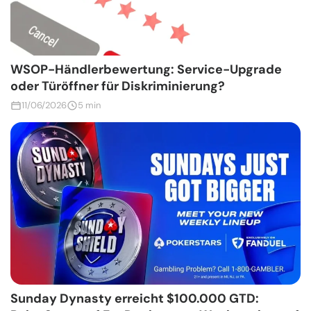
WSOP-Händlerbewertung: Service-Upgrade
oder Türöffner für Diskriminierung?
11/06/2026
5 min
Sunday Dynasty erreicht $100.000 GTD: