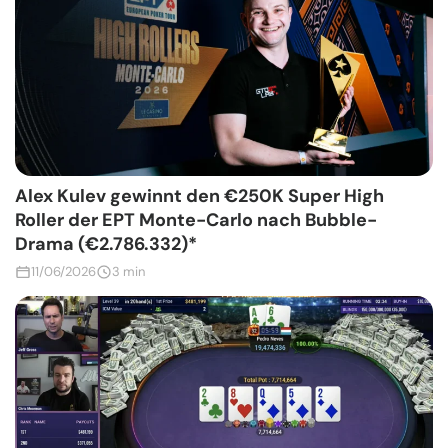
Alex Kulev gewinnt den €250K Super High
Roller der EPT Monte-Carlo nach Bubble-
Drama (€2.786.332)*
11/06/2026
3 min