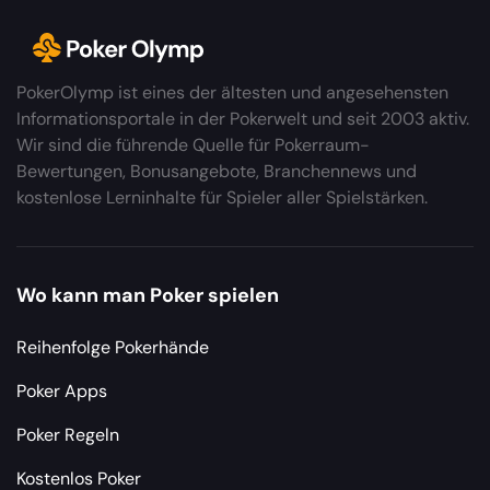
PokerOlymp ist eines der ältesten und angesehensten
Informationsportale in der Pokerwelt und seit 2003 aktiv.
Wir sind die führende Quelle für Pokerraum-
Bewertungen, Bonusangebote, Branchennews und
kostenlose Lerninhalte für Spieler aller Spielstärken.
Wo kann man Poker spielen
Reihenfolge Pokerhände
Poker Apps
Poker Regeln
Kostenlos Poker