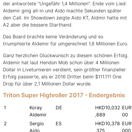
der antwortete "Ungefähr 1,4 Millionen". Ende vom Lied:
Aldemir ging all-in und Aido machte Sekunden später
den Call. Im Showdown zeigte Aido KT, Aldmir hatte mit
A2 aber die bessere Starthand.
Das Board brachte keine Veränderung und so
triumphierte Aldemir für umgerechnet 1,6 Millionen Euro.
Ganz herzlichen Glückwunsch zu diesem schönen Erfolg.
Aldemir hat laut Hendon Mob schon über 4 Millionen
Dollar in Liveturnieren verdient, sein größter finanzieller
Erfolg passierte, als er 2016 Dritter beim $111.111 One
Drop für über 2,1 Millionen Dollar wurde.
Triton Super Highroller 2017 - Endergebnis
1
Koray
DE
HKD10,032
EUR1
Aldemir
,689
00
2
Sergio
ES
HKD10,378
EUR1
Aido
,375
000