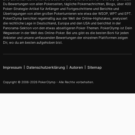
Du Bewertungen von allen Pokerseiten, tägliche Pokernachrichten, Blogs, über 400
Poker-Strategie-Artikel für Anfänger und Fortgeschrittene und Berichte und
Übertragungen von allen großen Pokerturnieren wie etwa der WSOP, WPT und EPT.
PokerOlymp berichtet regelmäßig aus der Welt der Online-Highstakes, analysiert
die rechtliche Lage in Deutschland, Europa und den USA und berichtet in der
Panorama-Sektion von den etwas abseitigeren Poker-Themen. PokerOlymp ist Dein
Wegweiser in der Welt des Online-Poker. Bei uns gibt es die besten Boni für jeden
Anbieter und unsere umfassenden Bewertungen der einzelnen Plattformen zeigen
Dir, wo du am besten aufgehoben bist.
Impressum
Datenschutzerklärung
Autoren
Sitemap
Copyright © 2006-2026 PokerOlymp - Alle Rechte vorbehalten.