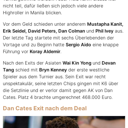
nicht teil, dafür ließen sich jedoch viele andere
Highroller in Manila blicken.
Vor dem Geld schieden unter anderem
Mustapha Kanit,
Erik Seidel, David Peters, Dan Colman
und
Phil Ivey
aus.
Der letzte Tag startete mit sechs Überlebenden der
Vortage und zu Beginn hatte
Sergio Aido
eine knappe
Führung vor
Koray Aldemir
.
Nach den Exits der Asiaten
Wai Kin Yong
und
Devan
Tang
schied mit
Bryn Kenney
der erste westliche
Spieler aus dem Turnier aus. Sein Exit war recht
unspektakulär, seine letzten Chips gingen mit K6 über
die Setzlinie und er verlor damit gegen AK von Dan
Cates. Platz 4 brachte umgerechnet 468.000 Euro.
Dan Cates Exit nach dem Deal