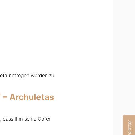
uleta betrogen worden zu
 – Archuletas
, dass ihm seine Opfer
Newsletter