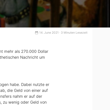
14. June 2021 · 3 Minuten Lesezeit
mt mehr als 270.000 Dollar
athetischen Nachricht um
rogen habe. Dabei nutzte er
ab, die Geld von einer auf
ansfers nahm er auf der
s, zu wenig oder Geld von