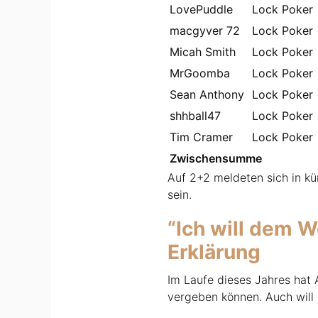
LovePuddle
Lock Poker
macgyver 72
Lock Poker
Micah Smith
Lock Poker
MrGoomba
Lock Poker
Sean Anthony
Lock Poker
shhball47
Lock Poker
Tim Cramer
Lock Poker
Zwischensumme
Auf 2+2 meldeten sich in kü
sein.
“Ich will dem W
Erklärung
Im Laufe dieses Jahres hat 
vergeben können. Auch will 