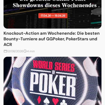
Knockout-Action am Wochenende: Die besten
Bounty-Turniere auf GGPoker, PokerStars und
ACR
12/06/2026
4 min