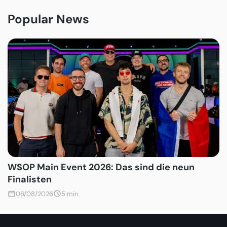
Popular News
WSOP Main Event 2026: Das sind die neun
Finalisten
06/08/2026
5 min