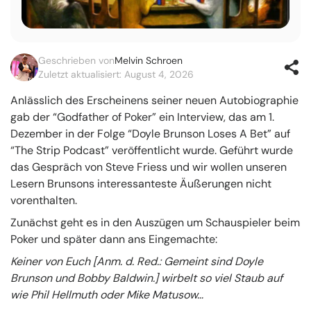
Geschrieben von
Melvin Schroen
Zuletzt aktualisiert: August 4, 2026
Anlässlich des Erscheinens seiner neuen Autobiographie
gab der “Godfather of Poker” ein Interview, das am 1.
Dezember in der Folge “Doyle Brunson Loses A Bet” auf
“The Strip Podcast” veröffentlicht wurde. Geführt wurde
das Gespräch von Steve Friess und wir wollen unseren
Lesern Brunsons interessanteste Äußerungen nicht
vorenthalten.
Zunächst geht es in den Auszügen um Schauspieler beim
Poker und später dann ans Eingemachte:
Keiner von Euch [Anm. d. Red.: Gemeint sind Doyle
Brunson und Bobby Baldwin.] wirbelt so viel Staub auf
wie Phil Hellmuth oder Mike Matusow…