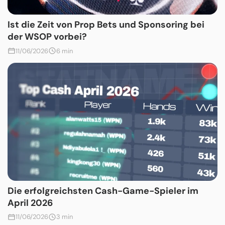
Ist die Zeit von Prop Bets und Sponsoring bei
der WSOP vorbei?
11/06/2026
6 min
Die erfolgreichsten Cash-Game-Spieler im
April 2026
11/06/2026
3 min