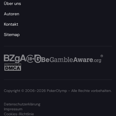
Über uns
Autoren
Kontakt
Sitemap
Copyright © 2006-2026 PokerOlymp - Alle Rechte vorbehalten.
Datenschutzerklärung
Impressum
Cookies-Richtlinie