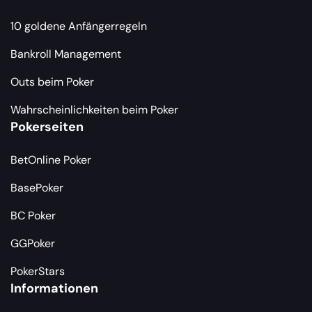
10 goldene Anfängerregeln
Bankroll Management
Outs beim Poker
Wahrscheinlichkeiten beim Poker
Pokerseiten
BetOnline Poker
BasePoker
BC Poker
GGPoker
PokerStars
Informationen