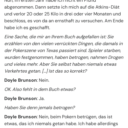
Nun, im ersten Jahr habe ich nicht ein Pfund
abgenommen. Dann setzte ich mich auf die Atkins-Diät
und verlor 20 oder 25 Kilo in drei oder vier Monaten und
beschloss, es von da an ernsthaft zu versuchen. Am Ende
habe ich es geschafft.
Eine Sache, die mir an Ihrem Buch aufgefallen ist: Sie
erzählen von den vielen verrückten Dingen, die damals in
der Pokerszene von Texas passiert sind. Spieler starben,
wurden festgenommen, haben betrogen, nahmen Drogen
und vieles mehr. Aber Sie selbst haben niemals etwas
Verkehrtes getan. […] Ist das so korrekt?
Doyle Brunson
: Nein.
OK. Also fehlt in dem Buch etwas?
Doyle Brunson
: Ja.
Haben Sie denn jemals betrogen?
Doyle Brunson
: Nein, beim Pokern betrügen, das ist
etwas, das ich niemals getan habe. Ich habe allerdings