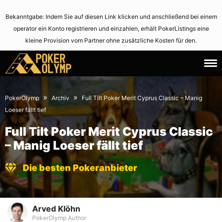
Bekanntgabe: Indem Sie auf diesen Link klicken und anschließend bei einem
operator ein Konto registrieren und einzahlen, erhält PokerListings eine
kleine Provision vom Partner ohne zusätzliche Kosten für den.
24.
June
August
2,
»
»
PokerOlymp
Archiv
Full Tilt Poker Merit Cyprus Classic – Manig
2010
2021
Loeser fällt tief
Full Tilt Poker Merit Cyprus Classic
– Manig Loeser fällt tief
Die besten Pokeranbieter
Arved Klöhn
PokerOlymp Author