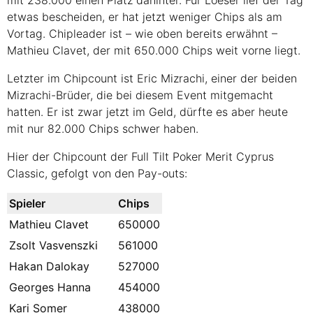
mit 238.000 einen Platz dahinter. Für Loeser lief der Tag
etwas bescheiden, er hat jetzt weniger Chips als am
Vortag. Chipleader ist – wie oben bereits erwähnt –
Mathieu Clavet, der mit 650.000 Chips weit vorne liegt.
Letzter im Chipcount ist Eric Mizrachi, einer der beiden
Mizrachi-Brüder, die bei diesem Event mitgemacht
hatten. Er ist zwar jetzt im Geld, dürfte es aber heute
mit nur 82.000 Chips schwer haben.
Hier der Chipcount der Full Tilt Poker Merit Cyprus
Classic, gefolgt von den Pay-outs:
Spieler
Chips
Mathieu Clavet
650000
Zsolt Vasvenszki
561000
Hakan Dalokay
527000
Georges Hanna
454000
Kari Somer
438000