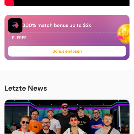
300% match bonus up to $2k
PLFREE
Kopiert!
Bonus einlösen
Letzte News