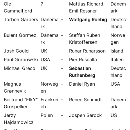
Ole
?
–
Mattias Richard
Dänem
Gammelfjord
Emil Ressner
ark
Torben Garbers
Dänema
–
Wolfgang Roebig
Deutsc
rk
hland
Bulent Gormez
Dänema
–
Steffan Ruben
Norwe
rk
Kristoffersen
gen
Josh Gould
UK
–
Runar Runarsson
Island
Paul Grabowski
USA
–
Pier Ruscalla
Italien
Michael Greco
UK
–
Sebastian
Deutsc
Ruthenberg
hland
Magnus
Norweg
–
Daniel Ryan
USA
Grønnevik
en
Bertrand “ElkY”
Frankrei
–
Renee Schmidt
Dänem
Grospellier
ch
ark
Jerzy
Polen
–
Jospeh Serock
US
Hajdamowicz