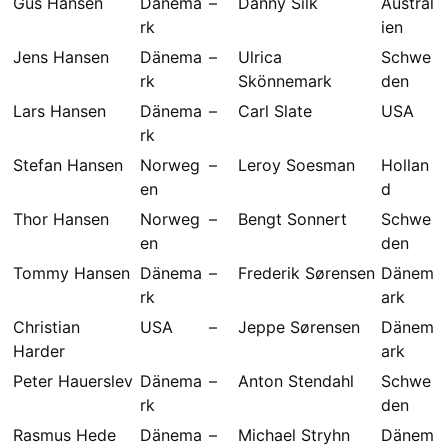
Gus Hansen
Dänema
–
Danny Silk
Austral
rk
ien
Jens Hansen
Dänema
–
Ulrica
Schwe
rk
Skönnemark
den
Lars Hansen
Dänema
–
Carl Slate
USA
rk
Stefan Hansen
Norweg
–
Leroy Soesman
Hollan
en
d
Thor Hansen
Norweg
–
Bengt Sonnert
Schwe
en
den
Tommy Hansen
Dänema
–
Frederik Sørensen
Dänem
rk
ark
Christian
USA
–
Jeppe Sørensen
Dänem
Harder
ark
Peter Hauerslev
Dänema
–
Anton Stendahl
Schwe
rk
den
Rasmus Hede
Dänema
–
Michael Stryhn
Dänem