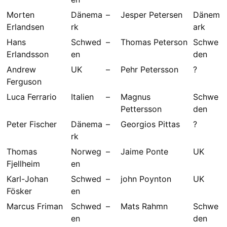
Morten
Dänema
–
Jesper Petersen
Dänem
Erlandsen
rk
ark
Hans
Schwed
–
Thomas Peterson
Schwe
Erlandsson
en
den
Andrew
UK
–
Pehr Petersson
?
Ferguson
Luca Ferrario
Italien
–
Magnus
Schwe
Pettersson
den
Peter Fischer
Dänema
–
Georgios Pittas
?
rk
Thomas
Norweg
–
Jaime Ponte
UK
Fjellheim
en
Karl-Johan
Schwed
–
john Poynton
UK
Fösker
en
Marcus Friman
Schwed
–
Mats Rahmn
Schwe
en
den