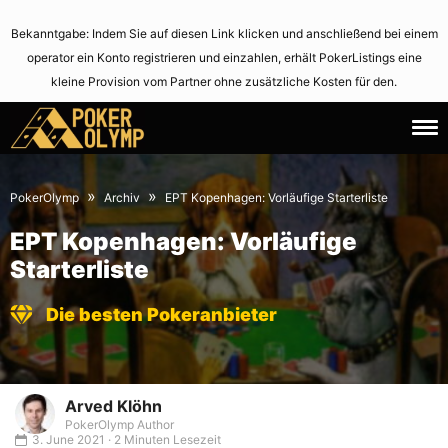
Bekanntgabe: Indem Sie auf diesen Link klicken und anschließend bei einem
operator ein Konto registrieren und einzahlen, erhält PokerListings eine
kleine Provision vom Partner ohne zusätzliche Kosten für den.
19.
June
February
3,
»
»
PokerOlymp
Archiv
EPT Kopenhagen: Vorläufige Starterliste
2008
2021
EPT Kopenhagen: Vorläufige
Starterliste
Die besten Pokeranbieter
Arved Klöhn
PokerOlymp Author
3. June 2021 · 2 Minuten Lesezeit