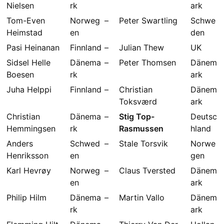
Nielsen
rk
ark
Tom-Even
Norweg
–
Peter Swartling
Schwe
Heimstad
en
den
Pasi Heinanan
Finnland
–
Julian Thew
UK
Sidsel Helle
Dänema
–
Peter Thomsen
Dänem
Boesen
rk
ark
Juha Helppi
Finnland
–
Christian
Dänem
Toksværd
ark
Christian
Dänema
–
Stig Top-
Deutsc
Hemmingsen
rk
Rasmussen
hland
Anders
Schwed
–
Stale Torsvik
Norwe
Henriksson
en
gen
Karl Hevrøy
Norweg
–
Claus Tversted
Dänem
en
ark
Philip Hilm
Dänema
–
Martin Vallo
Dänem
rk
ark