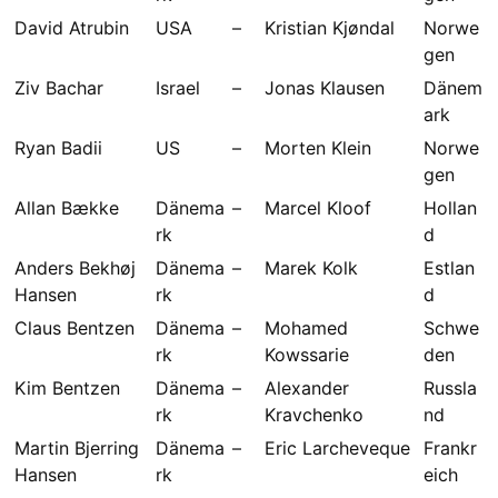
David Atrubin
USA
–
Kristian Kjøndal
Norwe
gen
Ziv Bachar
Israel
–
Jonas Klausen
Dänem
ark
Ryan Badii
US
–
Morten Klein
Norwe
gen
Allan Bække
Dänema
–
Marcel Kloof
Hollan
rk
d
Anders Bekhøj
Dänema
–
Marek Kolk
Estlan
Hansen
rk
d
Claus Bentzen
Dänema
–
Mohamed
Schwe
rk
Kowssarie
den
Kim Bentzen
Dänema
–
Alexander
Russla
rk
Kravchenko
nd
Martin Bjerring
Dänema
–
Eric Larcheveque
Frankr
Hansen
rk
eich