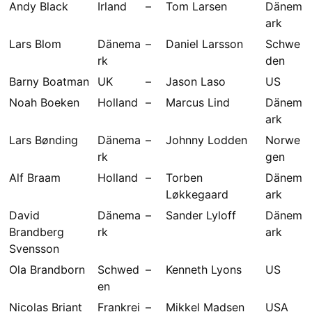
Andy Black
Irland
–
Tom Larsen
Dänem
ark
Lars Blom
Dänema
–
Daniel Larsson
Schwe
rk
den
Barny Boatman
UK
–
Jason Laso
US
Noah Boeken
Holland
–
Marcus Lind
Dänem
ark
Lars Bønding
Dänema
–
Johnny Lodden
Norwe
rk
gen
Alf Braam
Holland
–
Torben
Dänem
Løkkegaard
ark
David
Dänema
–
Sander Lyloff
Dänem
Brandberg
rk
ark
Svensson
Ola Brandborn
Schwed
–
Kenneth Lyons
US
en
Nicolas Briant
Frankrei
–
Mikkel Madsen
USA