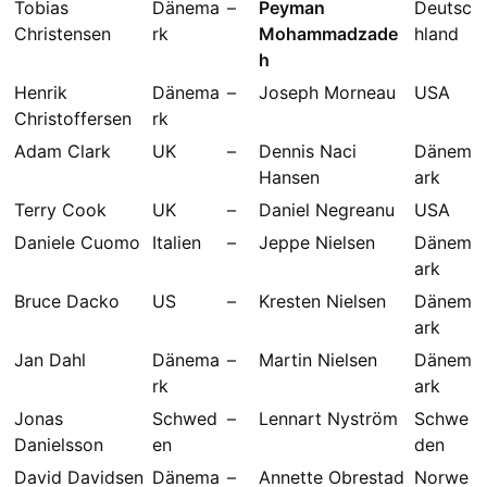
Tobias
Dänema
–
Peyman
Deutsc
Christensen
rk
Mohammadzade
hland
h
Henrik
Dänema
–
Joseph Morneau
USA
Christoffersen
rk
Adam Clark
UK
–
Dennis Naci
Dänem
Hansen
ark
Terry Cook
UK
–
Daniel Negreanu
USA
Daniele Cuomo
Italien
–
Jeppe Nielsen
Dänem
ark
Bruce Dacko
US
–
Kresten Nielsen
Dänem
ark
Jan Dahl
Dänema
–
Martin Nielsen
Dänem
rk
ark
Jonas
Schwed
–
Lennart Nyström
Schwe
Danielsson
en
den
David Davidsen
Dänema
–
Annette Obrestad
Norwe