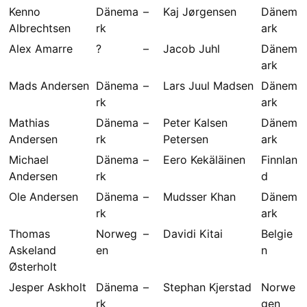
Kenno
Dänema
–
Kaj Jørgensen
Dänem
Albrechtsen
rk
ark
Alex Amarre
?
–
Jacob Juhl
Dänem
ark
Mads Andersen
Dänema
–
Lars Juul Madsen
Dänem
rk
ark
Mathias
Dänema
–
Peter Kalsen
Dänem
Andersen
rk
Petersen
ark
Michael
Dänema
–
Eero Kekäläinen
Finnlan
Andersen
rk
d
Ole Andersen
Dänema
–
Mudsser Khan
Dänem
rk
ark
Thomas
Norweg
–
Davidi Kitai
Belgie
Askeland
en
n
Østerholt
Jesper Askholt
Dänema
–
Stephan Kjerstad
Norwe
rk
gen