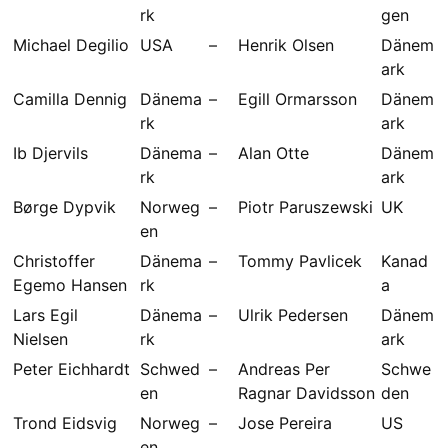
rk
gen
Michael Degilio
USA
–
Henrik Olsen
Dänem
ark
Camilla Dennig
Dänema
–
Egill Ormarsson
Dänem
rk
ark
Ib Djervils
Dänema
–
Alan Otte
Dänem
rk
ark
Børge Dypvik
Norweg
–
Piotr Paruszewski
UK
en
Christoffer
Dänema
–
Tommy Pavlicek
Kanad
Egemo Hansen
rk
a
Lars Egil
Dänema
–
Ulrik Pedersen
Dänem
Nielsen
rk
ark
Peter Eichhardt
Schwed
–
Andreas Per
Schwe
en
Ragnar Davidsson
den
Trond Eidsvig
Norweg
–
Jose Pereira
US
en