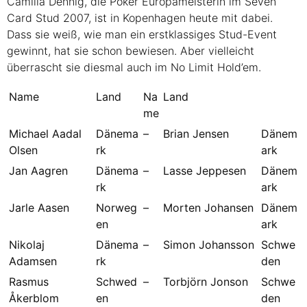
Camilla Dennig, die Poker Europameisterin im Seven
Card Stud 2007, ist in Kopenhagen heute mit dabei.
Dass sie weiß, wie man ein erstklassiges Stud-Event
gewinnt, hat sie schon bewiesen. Aber vielleicht
überrascht sie diesmal auch im No Limit Hold’em.
Name
Land
Na
Land
me
Michael Aadal
Dänema
–
Brian Jensen
Dänem
Olsen
rk
ark
Jan Aagren
Dänema
–
Lasse Jeppesen
Dänem
rk
ark
Jarle Aasen
Norweg
–
Morten Johansen
Dänem
en
ark
Nikolaj
Dänema
–
Simon Johansson
Schwe
Adamsen
rk
den
Rasmus
Schwed
–
Torbjörn Jonson
Schwe
Åkerblom
en
den