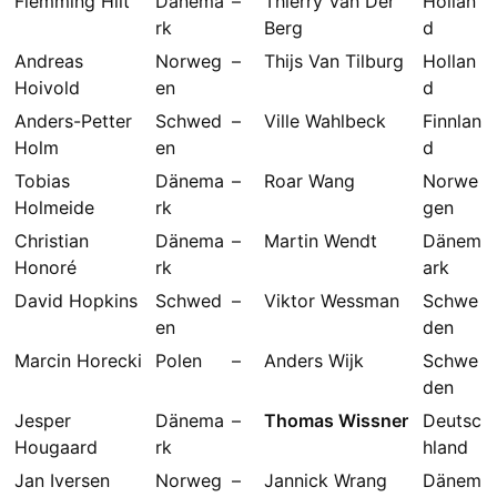
Flemming Hilt
Dänema
–
Thierry Van Der
Hollan
rk
Berg
d
Andreas
Norweg
–
Thijs Van Tilburg
Hollan
Hoivold
en
d
Anders-Petter
Schwed
–
Ville Wahlbeck
Finnlan
Holm
en
d
Tobias
Dänema
–
Roar Wang
Norwe
Holmeide
rk
gen
Christian
Dänema
–
Martin Wendt
Dänem
Honoré
rk
ark
David Hopkins
Schwed
–
Viktor Wessman
Schwe
en
den
Marcin Horecki
Polen
–
Anders Wijk
Schwe
den
Jesper
Dänema
–
Thomas Wissner
Deutsc
Hougaard
rk
hland
Jan Iversen
Norweg
–
Jannick Wrang
Dänem