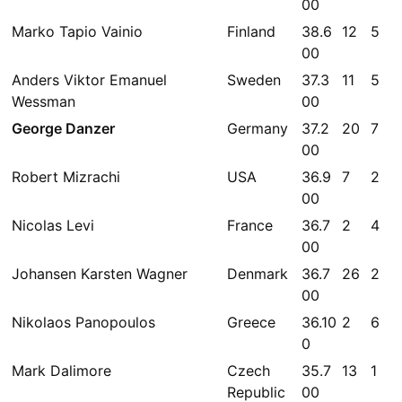
00
Marko Tapio Vainio
Finland
38.6
12
5
00
Anders Viktor Emanuel
Sweden
37.3
11
5
Wessman
00
George Danzer
Germany
37.2
20
7
00
Robert Mizrachi
USA
36.9
7
2
00
Nicolas Levi
France
36.7
2
4
00
Johansen Karsten Wagner
Denmark
36.7
26
2
00
Nikolaos Panopoulos
Greece
36.10
2
6
0
Mark Dalimore
Czech
35.7
13
1
Republic
00