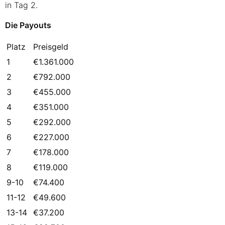
in Tag 2.
Die Payouts
Platz
Preisgeld
1
€1.361.000
2
€792.000
3
€455.000
4
€351.000
5
€292.000
6
€227.000
7
€178.000
8
€119.000
9-10
€74.400
11-12
€49.600
13-14
€37.200