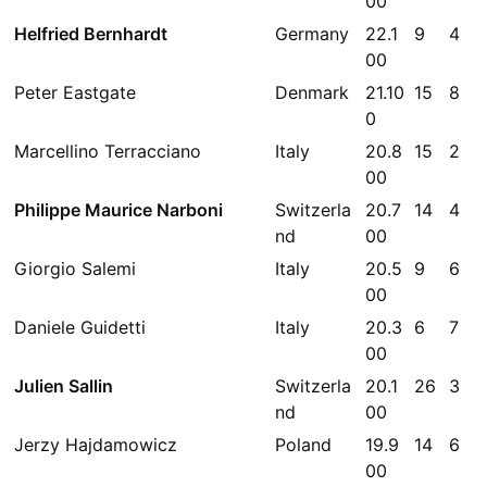
00
Helfried Bernhardt
Germany
22.1
9
4
00
Peter Eastgate
Denmark
21.10
15
8
0
Marcellino Terracciano
Italy
20.8
15
2
00
Philippe Maurice Narboni
Switzerla
20.7
14
4
nd
00
Giorgio Salemi
Italy
20.5
9
6
00
Daniele Guidetti
Italy
20.3
6
7
00
Julien Sallin
Switzerla
20.1
26
3
nd
00
Jerzy Hajdamowicz
Poland
19.9
14
6
00