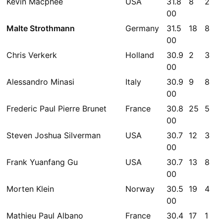
Kevin Macphee
USA
31.8
8
2
00
Malte Strothmann
Germany
31.5
18
8
00
Chris Verkerk
Holland
30.9
2
3
00
Alessandro Minasi
Italy
30.9
9
8
00
Frederic Paul Pierre Brunet
France
30.8
25
5
00
Steven Joshua Silverman
USA
30.7
12
3
00
Frank Yuanfang Gu
USA
30.7
13
8
00
Morten Klein
Norway
30.5
19
4
00
Mathieu Paul Albano
France
30.4
17
1