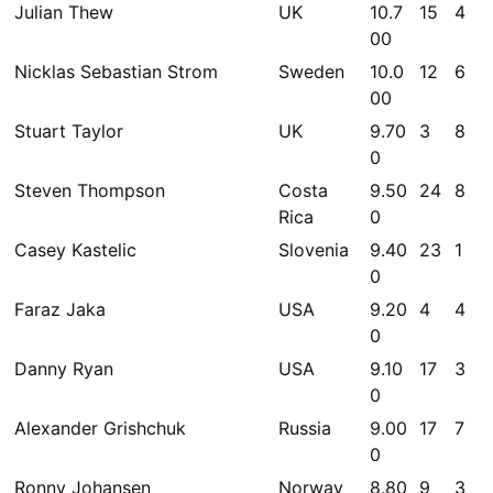
Julian Thew
UK
10.7
15
4
00
Nicklas Sebastian Strom
Sweden
10.0
12
6
00
Stuart Taylor
UK
9.70
3
8
0
Steven Thompson
Costa
9.50
24
8
Rica
0
Casey Kastelic
Slovenia
9.40
23
1
0
Faraz Jaka
USA
9.20
4
4
0
Danny Ryan
USA
9.10
17
3
0
Alexander Grishchuk
Russia
9.00
17
7
0
Ronny Johansen
Norway
8.80
9
3