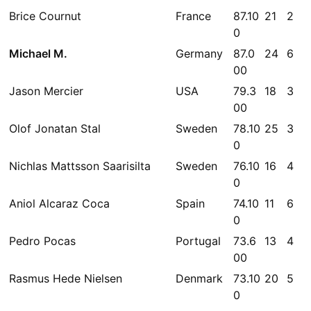
Brice Cournut
France
87.10
21
2
0
Michael M.
Germany
87.0
24
6
00
Jason Mercier
USA
79.3
18
3
00
Olof Jonatan Stal
Sweden
78.10
25
3
0
Nichlas Mattsson Saarisilta
Sweden
76.10
16
4
0
Aniol Alcaraz Coca
Spain
74.10
11
6
0
Pedro Pocas
Portugal
73.6
13
4
00
Rasmus Hede Nielsen
Denmark
73.10
20
5
0