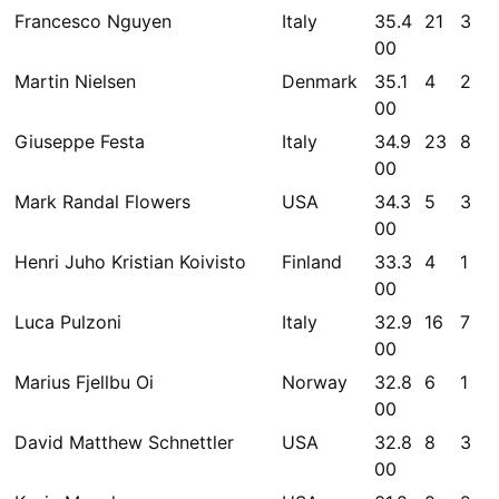
Francesco Nguyen
Italy
35.4
21
3
00
Martin Nielsen
Denmark
35.1
4
2
00
Giuseppe Festa
Italy
34.9
23
8
00
Mark Randal Flowers
USA
34.3
5
3
00
Henri Juho Kristian Koivisto
Finland
33.3
4
1
00
Luca Pulzoni
Italy
32.9
16
7
00
Marius Fjellbu Oi
Norway
32.8
6
1
00
David Matthew Schnettler
USA
32.8
8
3
00