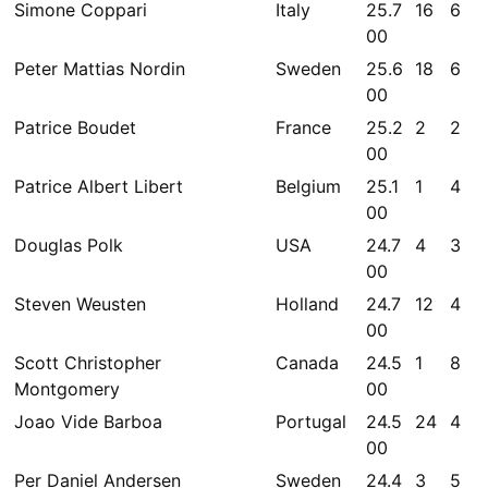
Simone Coppari
Italy
25.7
16
6
00
Peter Mattias Nordin
Sweden
25.6
18
6
00
Patrice Boudet
France
25.2
2
2
00
Patrice Albert Libert
Belgium
25.1
1
4
00
Douglas Polk
USA
24.7
4
3
00
Steven Weusten
Holland
24.7
12
4
00
Scott Christopher
Canada
24.5
1
8
Montgomery
00
Joao Vide Barboa
Portugal
24.5
24
4
00
Per Daniel Andersen
Sweden
24.4
3
5