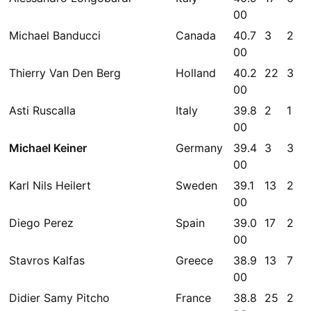
00
Michael Banducci
Canada
40.7
3
2
00
Thierry Van Den Berg
Holland
40.2
22
3
00
Asti Ruscalla
Italy
39.8
2
1
00
Michael Keiner
Germany
39.4
3
3
00
Karl Nils Heilert
Sweden
39.1
13
2
00
Diego Perez
Spain
39.0
17
2
00
Stavros Kalfas
Greece
38.9
13
7
00
Didier Samy Pitcho
France
38.8
25
2