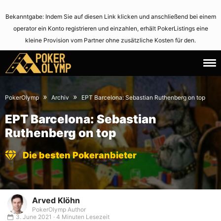
Bekanntgabe: Indem Sie auf diesen Link klicken und anschließend bei einem
operator ein Konto registrieren und einzahlen, erhält PokerListings eine
kleine Provision vom Partner ohne zusätzliche Kosten für den.
12.
June
September
3,
»
»
PokerOlymp
Archiv
EPT Barcelona: Sebastian Ruthenberg on top
2008
2021
EPT Barcelona: Sebastian
Ruthenberg on top
Die besten Pokeranbieter
Arved Klöhn
PokerOlymp Author
3. June 2021 · 4 Minuten Lesezeit