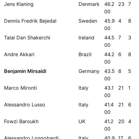
Jens Klaning
Denmark
46.2
23
7
00
Dennis Fredrik Bejedal
Sweden
45.9
4
8
00
Talal Dan Shakerchi
Ireland
44.5
7
3
00
Andre Akkari
Brazil
44.2
6
8
00
Benjamin Mirsaidi
Germany
43.5
8
5
00
Marco Mironti
Italy
43.1
21
1
00
Alessandro Lusso
Italy
41.4
21
6
00
Fowzi Baroukh
UK
41.2
20
4
00
Alessandro Longobardi
Italy
40.9
17
6