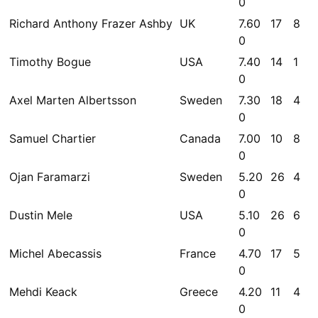
0
Richard Anthony Frazer Ashby
UK
7.60
17
8
0
Timothy Bogue
USA
7.40
14
1
0
Axel Marten Albertsson
Sweden
7.30
18
4
0
Samuel Chartier
Canada
7.00
10
8
0
Ojan Faramarzi
Sweden
5.20
26
4
0
Dustin Mele
USA
5.10
26
6
0
Michel Abecassis
France
4.70
17
5
0
Mehdi Keack
Greece
4.20
11
4
0