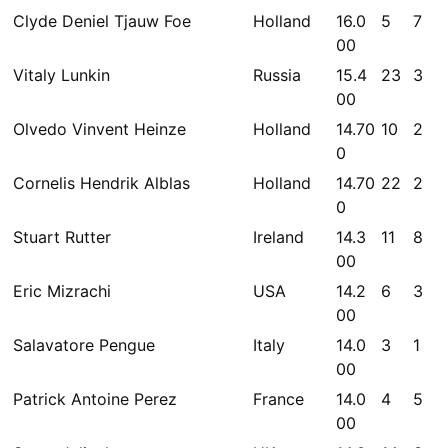
Clyde Deniel Tjauw Foe
Holland
16.0
5
7
00
Vitaly Lunkin
Russia
15.4
23
3
00
Olvedo Vinvent Heinze
Holland
14.70
10
2
0
Cornelis Hendrik Alblas
Holland
14.70
22
2
0
Stuart Rutter
Ireland
14.3
11
8
00
Eric Mizrachi
USA
14.2
6
3
00
Salavatore Pengue
Italy
14.0
3
1
00
Patrick Antoine Perez
France
14.0
4
5
00