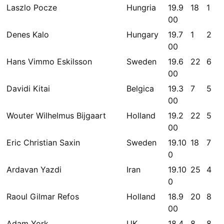
Laszlo Pocze
Hungria
19.9
18
1
00
Denes Kalo
Hungary
19.7
1
2
00
Hans Vimmo Eskilsson
Sweden
19.6
22
6
00
Davidi Kitai
Belgica
19.3
7
5
00
Wouter Wilhelmus Bijgaart
Holland
19.2
22
5
00
Eric Christian Saxin
Sweden
19.10
18
7
0
Ardavan Yazdi
Iran
19.10
25
4
0
Raoul Gilmar Refos
Holland
18.9
20
8
00
Adam York
UK
18.4
8
8