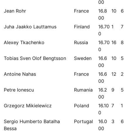
00
Jean Rohr
France
16.8
10
6
00
Juha Jaakko Lauttamus
Finland
16.70
1
7
0
Alexey Tkachenko
Russia
16.70
16
8
0
Tobias Sven Olof Bengtsson
Sweden
16.6
10
5
00
Antoine Nahas
France
16.6
12
2
00
Petre Ionescu
Rumania
16.2
9
5
00
Grzegorz Mikielewicz
Poland
16.10
7
1
0
Sergio Humberto Batalha
Portugal
16.0
3
6
Bessa
00