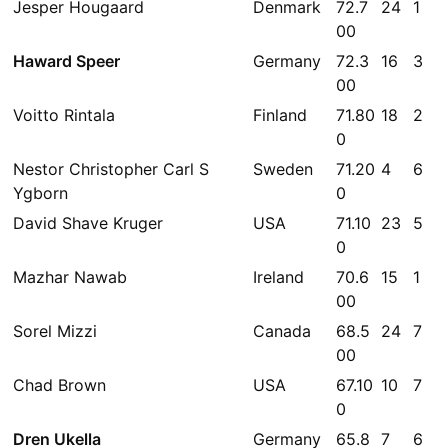
Jesper Hougaard
Denmark
72.7
24
1
00
Haward Speer
Germany
72.3
16
3
00
Voitto Rintala
Finland
71.80
18
2
0
Nestor Christopher Carl S
Sweden
71.20
4
6
Ygborn
0
David Shave Kruger
USA
71.10
23
5
0
Mazhar Nawab
Ireland
70.6
15
1
00
Sorel Mizzi
Canada
68.5
24
7
00
Chad Brown
USA
67.10
10
7
0
Dren Ukella
Germany
65.8
7
6