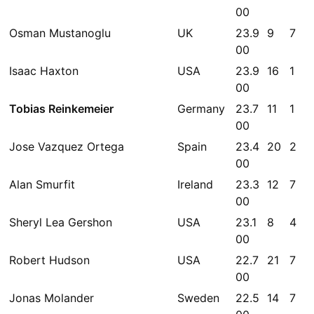
00
Osman Mustanoglu
UK
23.9
9
7
00
Isaac Haxton
USA
23.9
16
1
00
Tobias Reinkemeier
Germany
23.7
11
1
00
Jose Vazquez Ortega
Spain
23.4
20
2
00
Alan Smurfit
Ireland
23.3
12
7
00
Sheryl Lea Gershon
USA
23.1
8
4
00
Robert Hudson
USA
22.7
21
7
00
Jonas Molander
Sweden
22.5
14
7