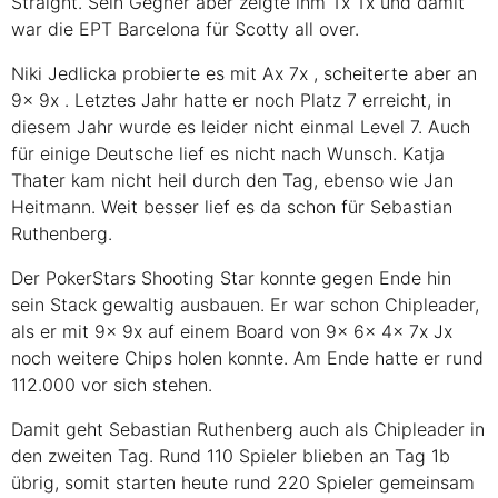
Straight. Sein Gegner aber zeigte ihm
Tx
Tx
und damit
war die
EPT
Barcelona für Scotty all over.
Niki Jedlicka probierte es mit
Ax
7x
, scheiterte aber an
9x
9x
. Letztes Jahr hatte er noch Platz 7 erreicht, in
diesem Jahr wurde es leider nicht einmal Level 7. Auch
für einige Deutsche lief es nicht nach Wunsch. Katja
Thater kam nicht heil durch den Tag, ebenso wie Jan
Heitmann. Weit besser lief es da schon für Sebastian
Ruthenberg.
Der PokerStars Shooting Star konnte gegen Ende hin
sein Stack gewaltig ausbauen. Er war schon Chipleader,
als er mit
9x
9x
auf einem Board von
9x
6x
4x
7x
Jx
noch weitere Chips holen konnte. Am Ende hatte er rund
112.000 vor sich stehen.
Damit geht Sebastian Ruthenberg auch als Chipleader in
den zweiten Tag. Rund 110 Spieler blieben an Tag 1b
übrig, somit starten heute rund 220 Spieler gemeinsam