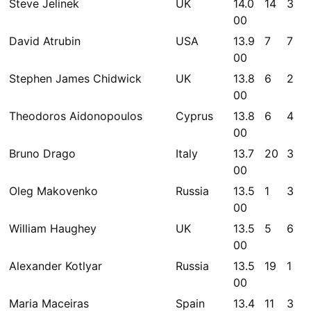
Steve Jelinek
UK
14.0
14
3
00
David Atrubin
USA
13.9
7
7
00
Stephen James Chidwick
UK
13.8
6
2
00
Theodoros Aidonopoulos
Cyprus
13.8
6
4
00
Bruno Drago
Italy
13.7
20
3
00
Oleg Makovenko
Russia
13.5
1
3
00
William Haughey
UK
13.5
5
6
00
Alexander Kotlyar
Russia
13.5
19
1
00
Maria Maceiras
Spain
13.4
11
3