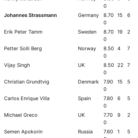
0
Johannes Strassmann
Germany
8.70
15
6
0
Erik Peter Tamm
Sweden
8.70
19
2
0
Petter Solli Berg
Norway
8.50
4
7
0
Vijay Singh
UK
8.50
22
7
0
Christian Grundtvig
Denmark
7.90
15
5
0
Carlos Enrique Villa
Spain
7.80
6
5
0
Michael Greco
UK
7.70
9
2
0
Semen Apokorin
Russia
7.60
1
5