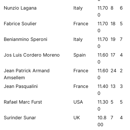
Nunzio Lagana
Italy
11.70
8
6
0
Fabrice Soulier
France
11.70
18
5
0
Benianmino Speroni
Italy
11.70
19
7
0
Jos Luis Cordero Moreno
Spain
11.60
17
4
0
Jean Patrick Armand
France
11.60
24
2
Amsellem
0
Jean Pasqualini
France
11.40
13
3
0
Rafael Marc Furst
USA
11.30
5
5
0
Surinder Sunar
UK
10.8
7
4
00