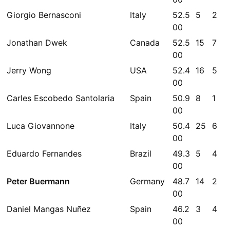
Giorgio Bernasconi
Italy
52.5
5
2
00
Jonathan Dwek
Canada
52.5
15
7
00
Jerry Wong
USA
52.4
16
5
00
Carles Escobedo Santolaria
Spain
50.9
8
1
00
Luca Giovannone
Italy
50.4
25
6
00
Eduardo Fernandes
Brazil
49.3
5
4
00
Peter Buermann
Germany
48.7
14
2
00
Daniel Mangas Nuñez
Spain
46.2
3
4
00