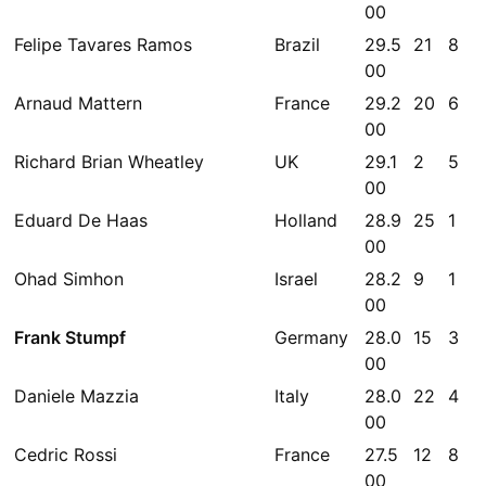
00
Felipe Tavares Ramos
Brazil
29.5
21
8
00
Arnaud Mattern
France
29.2
20
6
00
Richard Brian Wheatley
UK
29.1
2
5
00
Eduard De Haas
Holland
28.9
25
1
00
Ohad Simhon
Israel
28.2
9
1
00
Frank Stumpf
Germany
28.0
15
3
00
Daniele Mazzia
Italy
28.0
22
4
00
Cedric Rossi
France
27.5
12
8
00