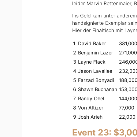
leider Marvin Rettenmaier, 
Ins Geld kam unter anderem 
handsignierte Exemplar sein
Hier der Finaltisch mit Lay
1
David Baker
381,00
2
Benjamin Lazer
271,000
3
Layne Flack
246,00
4
Jason Lavallee
232,00
5
Farzad Bonyadi
188,00
6
Shawn Buchanan
153,00
7
Randy Ohel
144,00
8
Von Altizer
77,000
9
Josh Arieh
22,000
Event 23: $3,0