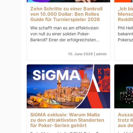
Zehn Schritte zu einer Bankroll
„Ich b
von 10.000 Dollar: Ben Rolles
Mensch
Guide für Turnierspieler 2026
Reddit
Wie schafft man es am effektivsten
Phil Hel
von null zu einer soliden Poker-
bekannt
Bankroll? Einer der erfolgreichsten
Pokersz
Pokerspieler der Gegenwart, Ben Rolle,
umstrit
hat einen kostenlosen Video-Guide auf
Communi
10. June 2026 | admin
YouTube veröffentlicht, in dem er…
einfach
Version
SiGMA exklusiv: Warum Malta
Ausza
zu den attraktivsten Standorten
trotz 
für Poker-Serien gehört
aus d
lerne