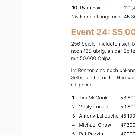
10
Ryan Fair
122,
25
Florian Langamnn
45.3
Event 24: $5,0
256 Spieler meldeten sich b
noch 185 übrig, an der Spit
mit 50.600 Chips.
Im Rennen sind noch bekann
Selbst und Jennifer Harman.
Chipcount:
1
Jim McCrink
53,60
2
Vitaly Lunkin
50,60
3
Antony Lellouche
48,10
4
Michael Chow
47,30
5
Pat Pezzin
47,00