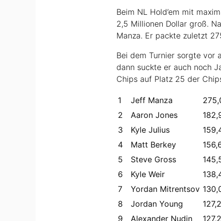
Beim NL Hold’em mit maxima
2,5 Millionen Dollar groß. 
Manza. Er packte zuletzt 27
Bei dem Turnier sorgte vor 
dann suckte er auch noch J
Chips auf Platz 25 der Chip
1
Jeff Manza
275,
2
Aaron Jones
182,
3
Kyle Julius
159,
4
Matt Berkey
156,
5
Steve Gross
145,
6
Kyle Weir
138,
7
Yordan Mitrentsov
130,
8
Jordan Young
127,
9
Alexander Nudin
127,