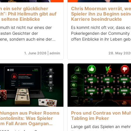
in ein sehr glücklicher
Chris Moorman verrät, we
“: Phil Hellmuth gibt auf
Spieler ihn zu Beginn sein
 seltene Einblicke
Karriere beeindruckte
lmuth ist nicht nur eines der
Es kommt nicht oft vor, dass e
esten Gesichter der
Pokerlegenden der Community
ene, sondern auch eine der
offen Einblicke in ihr Leben ge
tensten Persönlichkeiten der
Mai 2026 nahm sich Chris Mo
ty. Der Grund dafür ist
eine kleine Auszeit vom Familien
1. June 2026 | admin
28. May 2026
: Es gibt gewissermaßen zwei
um…
en von…
hlungen aus Poker Rooms
Pros und Contras von Mult
Kontolimits: Was Spieler
Tabling im Poker
em Fall Aram Oganyan
Lange galt das Spielen an meh
n können