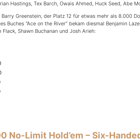
Brian Hastings, Tex Barch, Owais Ahmed, Huck Seed, Abe Mo
Barry Greenstein, der Platz 12 für etwas mehr als 8.000 Dol
es Buches “Ace on the River” bekam diesmal Benjamin Lazer, 
ne Flack, Shawn Buchanan und Josh Arieh:
0
0
0
0
0
0
00 No-Limit Hold’em – Six-Hande