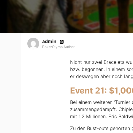
admin
PokerOlymp Author
Nicht nur zwei Bracelets wu
bzw. begonnen. In einem sor
er deswegen aber noch lang
Event 21: $1,0
Bei einem weiteren ‘Turnier
zusammengedampft. Chiplead
mit 1,2 Millionen. Eric Bald
Zu den Bust-outs gehörten 