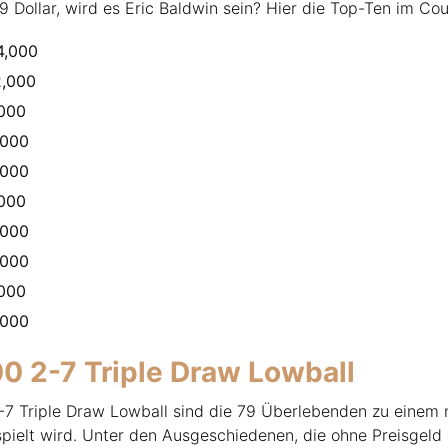
 Dollar, wird es Eric Baldwin sein? Hier die Top-Ten im Cou
4,000
2,000
000
,000
,000
000
,000
,000
000
,000
00 2-7 Triple Draw Lowball
 2-7 Triple Draw Lowball sind die 79 Überlebenden zu einem 
pielt wird. Unter den Ausgeschiedenen, die ohne Preisgel