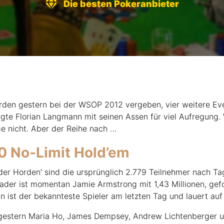
Die besten Pokeranbieter
rden gestern bei der
WSOP 2012
vergeben, vier weitere Ev
gte Florian Langmann mit seinen Assen für viel Aufregung. 
e nicht. Aber der Reihe nach …
00 No-Limit Hold’em
 der Horden’ sind die ursprünglich 2.779 Teilnehmer nach Ta
er ist momentan Jamie Armstrong mit 1,43 Millionen, gefo
win ist der bekannteste Spieler am letzten Tag und lauert au
gestern Maria Ho, James Dempsey, Andrew Lichtenberger u