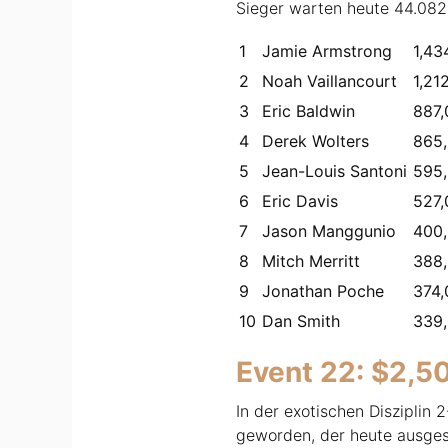
Sieger warten heute 44.0829
1
Jamie Armstrong
1,43
2
Noah Vaillancourt
1,21
3
Eric Baldwin
887,
4
Derek Wolters
865
5
Jean-Louis Santoni
595
6
Eric Davis
527,
7
Jason Manggunio
400
8
Mitch Merritt
388
9
Jonathan Poche
374,
10
Dan Smith
339
Event 22: $2,5
In der exotischen Disziplin
geworden, der heute ausges