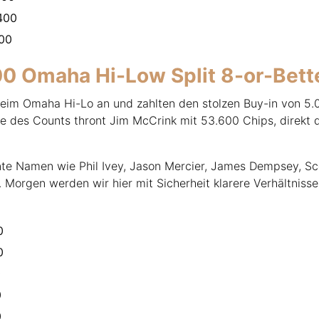
400
00
00 Omaha Hi-Low Split 8-or-Bett
eim Omaha Hi-Lo an und zahlten den stolzen Buy-in von 5.0
ze des Counts thront Jim McCrink mit 53.600 Chips, direkt d
te Namen wie Phil Ivey, Jason Mercier, James Dempsey, S
 Morgen werden wir hier mit Sicherheit klarere Verhältnisse
0
0
0
0
0