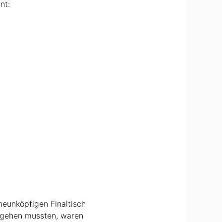
nt:
neunköpfigen Finaltisch
d gehen mussten, waren