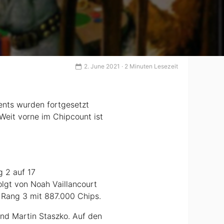
2. June 2021 · 2 Minuten Lesezeit
ents wurden fortgesetzt
Weit vorne im Chipcount ist
g 2 auf 17
lgt von Noah Vaillancourt
f Rang 3 mit 887.000 Chips.
nd Martin Staszko. Auf den