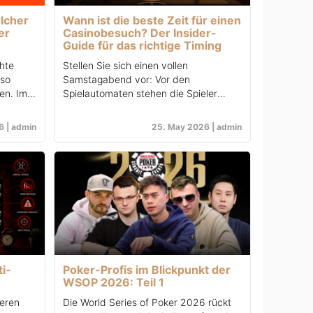
lcher
Wann ist die beste Zeit für einen
er
Casinobesuch? Der Insider-
Guide für das richtige Timing
chte
Stellen Sie sich einen vollen
 so
Samstagabend vor: Vor den
ben. Im
Spielautomaten stehen die Spieler
orman
dicht gedrängt, an den Blackjack-
alltag,
Tischen gelten die höchsten
 | admin
25. May 2026 | admin
Mindesteinsätze, und die Dealer sind
so beschäftigt, dass kaum…
i-
Poker-Profis im Blickpunkt der
WSOP 2026: Teil 1
reren
Die World Series of Poker 2026 rückt