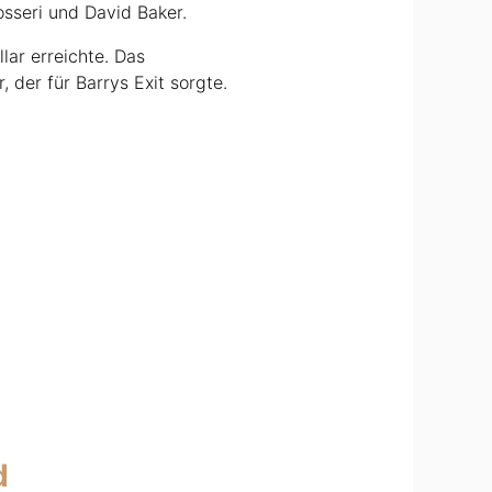
sseri und David Baker.
lar erreichte. Das
der für Barrys Exit sorgte.
d