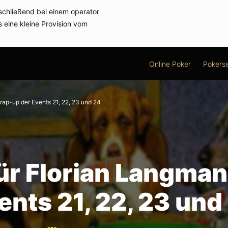
schließend bei einem operator
s eine kleine Provision vom
Online Poker
Pokerse
rap-up der Events 21, 22, 23 und 24
ür Florian Langma
ents 21, 22, 23 und