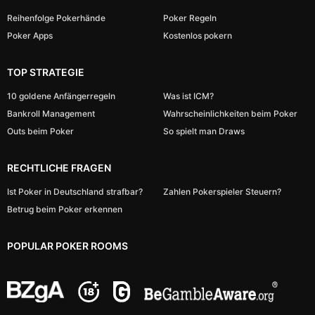
Reihenfolge Pokerhände
Poker Regeln
Poker Apps
Kostenlos pokern
TOP STRATEGIE
10 goldene Anfängerregeln
Was ist ICM?
Bankroll Management
Wahrscheinlichkeiten beim Poker
Outs beim Poker
So spielt man Draws
RECHTLICHE FRAGEN
Ist Poker in Deutschland strafbar?
Zahlen Pokerspieler Steuern?
Betrug beim Poker erkennen
POPULAR POKER ROOMS