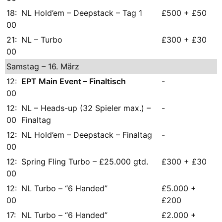
18:
NL Hold’em – Deepstack – Tag 1
£500 + £50
00
21:
NL – Turbo
£300 + £30
00
Samstag – 16. März
12:
EPT
Main Event – Finaltisch
-
00
12:
NL – Heads-up (32 Spieler max.) –
-
00
Finaltag
12:
NL Hold’em – Deepstack – Finaltag
-
00
12:
Spring Fling Turbo – £25.000 gtd.
£300 + £30
00
12:
NL Turbo – “6 Handed”
£5.000 +
00
£200
17:
NL Turbo – “6 Handed”
£2.000 +