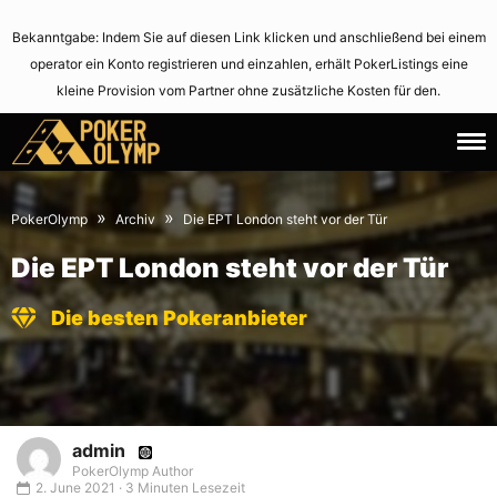
Bekanntgabe: Indem Sie auf diesen Link klicken und anschließend bei einem
operator ein Konto registrieren und einzahlen, erhält PokerListings eine
kleine Provision vom Partner ohne zusätzliche Kosten für den.
5.
June
March
2,
»
»
PokerOlymp
Archiv
Die EPT London steht vor der Tür
2013
2021
Die EPT London steht vor der Tür
Die besten Pokeranbieter
admin
PokerOlymp Author
2. June 2021 · 3 Minuten Lesezeit