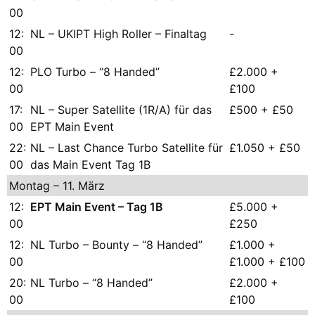
00
12:
NL –
UKIPT
High Roller – Finaltag
-
00
12:
PLO
Turbo – “8 Handed”
£2.000 +
00
£100
17:
NL – Super Satellite (1R/A) für das
£500 + £50
00
EPT
Main Event
22:
NL – Last Chance Turbo Satellite für
£1.050 + £50
00
das Main Event Tag 1B
Montag – 11. März
12:
EPT
Main Event – Tag 1B
£5.000 +
00
£250
12:
NL Turbo – Bounty – “8 Handed”
£1.000 +
00
£1.000 + £100
20:
NL Turbo – “8 Handed”
£2.000 +
00
£100