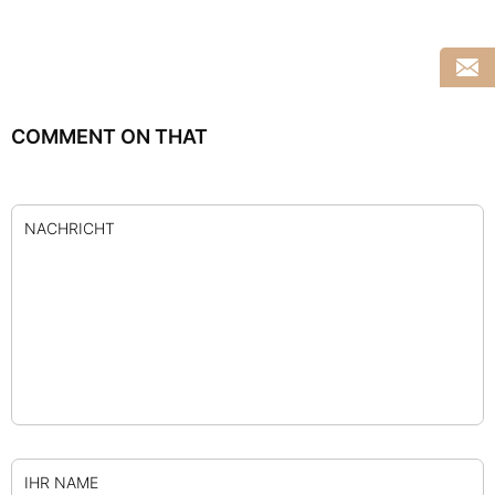
COMMENT ON THAT
NACHRICHT
IHR NAME