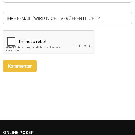
IHRE E-MAIL (WIRD NICHT VERÖFFENTLICHT)*
ONLINE POKER