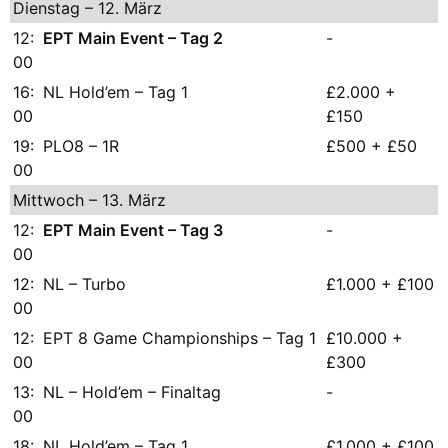
Dienstag – 12. März
12:
EPT
Main Event – Tag 2
-
00
16:
NL Hold’em – Tag 1
£2.000 +
00
£150
19:
PLO8
– 1R
£500 + £50
00
Mittwoch – 13. März
12:
EPT
Main Event – Tag 3
-
00
12:
NL – Turbo
£1.000 + £100
00
12:
EPT 8
Game Championships – Tag 1
£10.000 +
00
£300
13:
NL – Hold’em – Finaltag
-
00
18:
NL Hold’em – Tag 1
£1.000 + £100