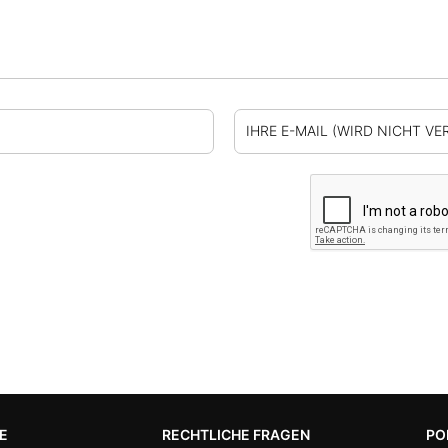
IHRE E-MAIL (WIRD NICHT V
E
RECHTLICHE FRAGEN
PO