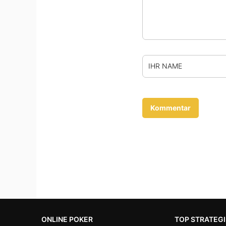
IHR NAME
ONLINE POKER
TOP STRATEGI