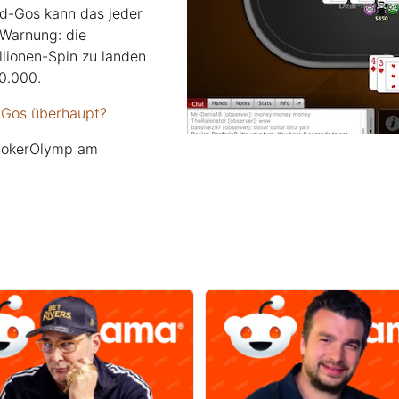
nd-Gos kann das jeder
 Warnung: die
llionen-Spin zu landen
00.000.
-Gos überhaupt?
f PokerOlymp am