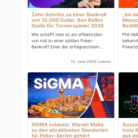
Zehn Schritte zu einer Bankroll
„Ich b
von 10.000 Dollar: Ben Rolles
Mensch
Guide für Turnierspieler 2026
Reddit
Wie schafft man es am effektivsten
Phil Hel
von null zu einer soliden Poker-
bekannt
Bankroll? Einer der erfolgreichsten
Pokersz
Pokerspieler der Gegenwart, Ben Rolle,
umstrit
hat einen kostenlosen Video-Guide auf
Communi
10. June 2026 | admin
YouTube veröffentlicht, in dem er…
einfach
Version
SiGMA exklusiv: Warum Malta
Ausza
zu den attraktivsten Standorten
trotz 
für Poker-Serien gehört
aus d