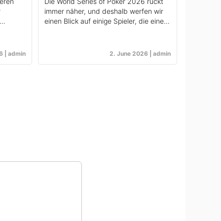
reren
Die World Series of Poker 2026 rückt
r
immer näher, und deshalb werfen wir
einen Blick auf einige Spieler, die einen
riere.
herausragenden Start ins Jahr
ehr
hingelegt haben und bestens
h
positioniert sind,…
6 | admin
2. June 2026 | admin