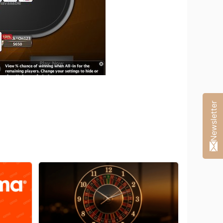
Newsletter