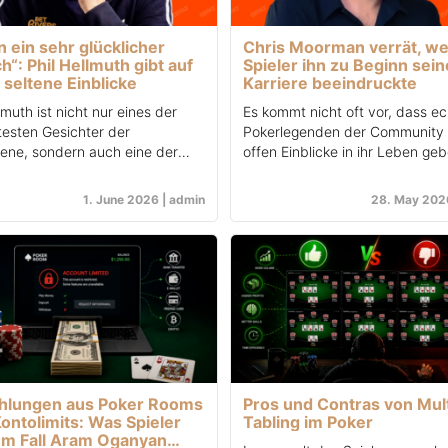
in ein sehr glücklicher
Chris Moorman verrät, we
“: Phil Hellmuth gibt auf
Spieler ihn zu Beginn sein
 seltene Einblicke
Karriere beeindruckte
lmuth ist nicht nur eines der
Es kommt nicht oft vor, dass e
esten Gesichter der
Pokerlegenden der Community
ene, sondern auch eine der
offen Einblicke in ihr Leben ge
tensten Persönlichkeiten der
Mai 2026 nahm sich Chris Mo
ty. Der Grund dafür ist
eine kleine Auszeit vom Familien
1. June 2026 | admin
28. May 2026
: Es gibt gewissermaßen zwei
um…
en von…
hlungen aus Poker Rooms
Pros und Contras von Mult
Kontolimits: Was Spieler
Tabling im Poker
em Fall Aram Oganyan