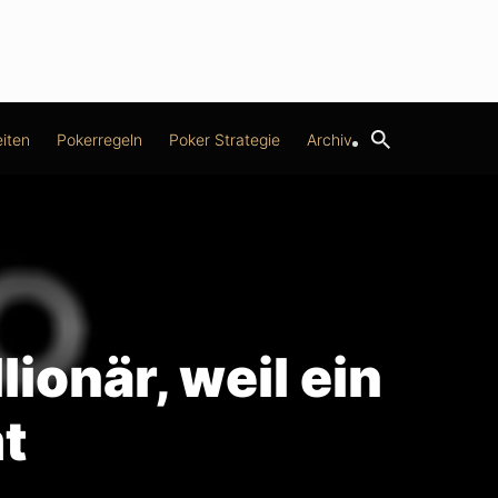
iten
Pokerregeln
Poker Strategie
Archiv
onär, weil ein
t