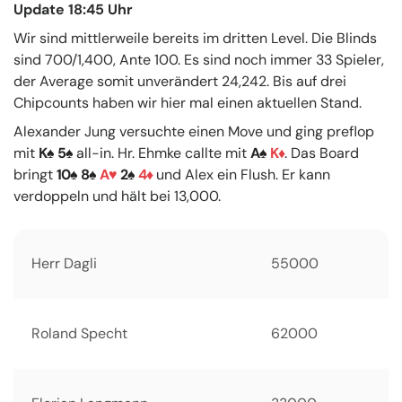
Update 18:45 Uhr
Wir sind mittlerweile bereits im dritten Level. Die Blinds
sind 700/1,400, Ante 100. Es sind noch immer 33 Spieler,
der Average somit unverändert 24,242. Bis auf drei
Chipcounts haben wir hier mal einen aktuellen Stand.
Alexander Jung versuchte einen Move und ging preflop
mit
K
5
all-in. Hr. Ehmke callte mit
A
K
. Das Board
bringt
10
8
A
2
4
und Alex ein Flush. Er kann
verdoppeln und hält bei 13,000.
Herr Dagli
55000
Roland Specht
62000