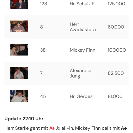
128
Hr. Schulz P
125.000
Herr
8
60.000
Azadiastara
38
Mickey Finn
100.000
Alexander
7
82.500
Jung
45
Hr. Gerdes
81.000
Update 22:10 Uhr
Herr Starke geht mit
A
Jx all-in, Mickey Finn callt mit
A