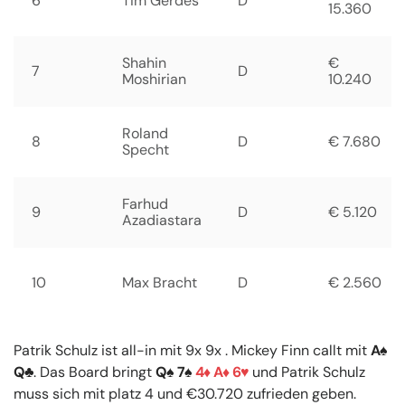
6
Tim Gerdes
D
15.360
Shahin
€
7
D
Moshirian
10.240
Roland
8
D
€ 7.680
Specht
Farhud
9
D
€ 5.120
Azadiastara
10
Max Bracht
D
€ 2.560
Patrik Schulz ist all-in mit 9x 9x . Mickey Finn callt mit
A
Q
. Das Board bringt
Q
7
4
A
6
und Patrik Schulz
muss sich mit platz 4 und €30.720 zufrieden geben.