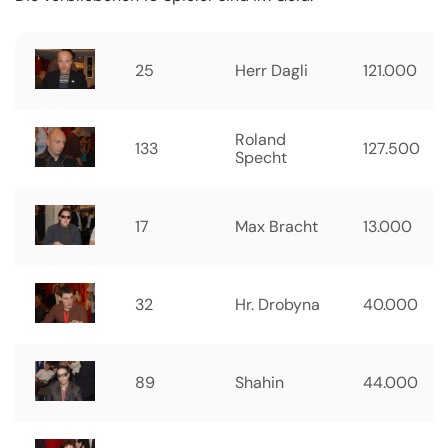
25
Herr Dagli
121.000
Roland
133
127.500
Specht
17
Max Bracht
13.000
32
Hr. Drobyna
40.000
89
Shahin
44.000