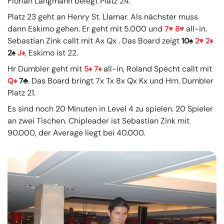
Florian Langmann belegt Platz 24.
Platz 23 geht an Henry St. Llamar. Als nächster muss
dann Eskimo gehen. Er geht mit 5.000 und
7
8
all-in.
Sebastian Zink callt mit Ax Qx . Das Board zeigt
10
2
2
2
J
, Eskimo ist 22.
Hr Dumbler geht mit
5
7
all-in, Roland Specht callt mit
Q
7
. Das Board bringt 7x Tx 8x Qx Kx und Hrn. Dumbler
Platz 21.
Es sind noch 20 Minuten in Level 4 zu spielen. 20 Spieler
an zwei Tischen. Chipleader ist Sebastian Zink mit
90.000, der Average liegt bei 40.000.