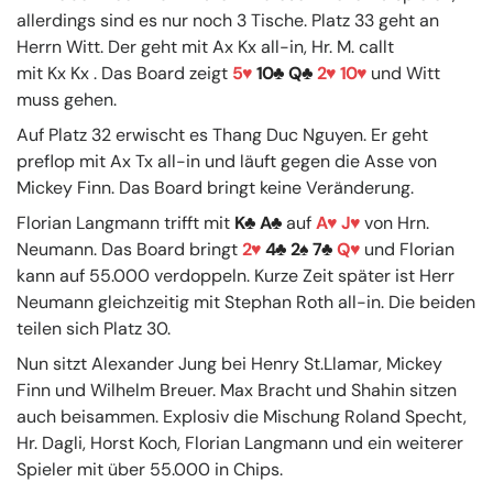
allerdings sind es nur noch 3 Tische. Platz 33 geht an
Herrn Witt. Der geht mit Ax Kx all-in, Hr. M. callt
mit Kx Kx . Das Board zeigt
5
10
Q
2
10
und Witt
muss gehen.
Auf Platz 32 erwischt es Thang Duc Nguyen. Er geht
preflop mit Ax Tx all-in und läuft gegen die Asse von
Mickey Finn. Das Board bringt keine Veränderung.
Florian Langmann trifft mit
K
A
auf
A
J
von Hrn.
Neumann. Das Board bringt
2
4
2
7
Q
und Florian
kann auf 55.000 verdoppeln. Kurze Zeit später ist Herr
Neumann gleichzeitig mit Stephan Roth all-in. Die beiden
teilen sich Platz 30.
Nun sitzt Alexander Jung bei Henry St.Llamar, Mickey
Finn und Wilhelm Breuer. Max Bracht und Shahin sitzen
auch beisammen. Explosiv die Mischung Roland Specht,
Hr. Dagli, Horst Koch, Florian Langmann und ein weiterer
Spieler mit über 55.000 in Chips.