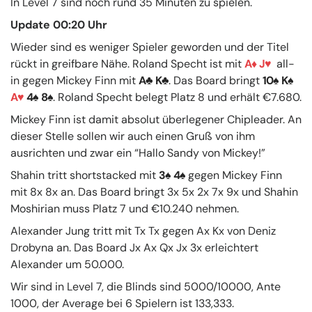
In Level 7 sind noch rund 35 Minuten zu spielen.
Update 00:20 Uhr
Wieder sind es weniger Spieler geworden und der Titel
rückt in greifbare Nähe. Roland Specht ist mit
A
J
all-
in gegen Mickey Finn mit
A
K
. Das Board bringt
10
K
A
4
8
. Roland Specht belegt Platz 8 und erhält €7.680.
Mickey Finn ist damit absolut überlegener Chipleader. An
dieser Stelle sollen wir auch einen Gruß von ihm
ausrichten und zwar ein “Hallo Sandy von Mickey!”
Shahin tritt shortstacked mit
3
4
gegen Mickey Finn
mit 8x 8x an. Das Board bringt 3x 5x 2x 7x 9x und Shahin
Moshirian muss Platz 7 und €10.240 nehmen.
Alexander Jung tritt mit Tx Tx gegen Ax Kx von Deniz
Drobyna an. Das Board Jx Ax Qx Jx 3x erleichtert
Alexander um 50.000.
Wir sind in Level 7, die Blinds sind 5000/10000, Ante
1000, der Average bei 6 Spielern ist 133,333.