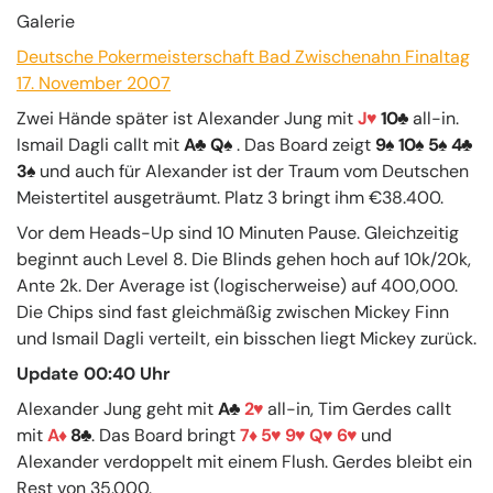
Galerie
Deutsche Pokermeisterschaft Bad Zwischenahn Finaltag
17. November 2007
Zwei Hände später ist Alexander Jung mit
J
10
all-in.
Ismail Dagli callt mit
A
Q
. Das Board zeigt
9
10
5
4
3
und auch für Alexander ist der Traum vom Deutschen
Meistertitel ausgeträumt. Platz 3 bringt ihm €38.400.
Vor dem Heads-Up sind 10 Minuten Pause. Gleichzeitig
beginnt auch Level 8. Die Blinds gehen hoch auf 10k/20k,
Ante 2k. Der Average ist (logischerweise) auf 400,000.
Die Chips sind fast gleichmäßig zwischen Mickey Finn
und Ismail Dagli verteilt, ein bisschen liegt Mickey zurück.
Update 00:40 Uhr
Alexander Jung geht mit
A
2
all-in, Tim Gerdes callt
mit
A
8
. Das Board bringt
7
5
9
Q
6
und
Alexander verdoppelt mit einem Flush. Gerdes bleibt ein
Rest von 35.000.