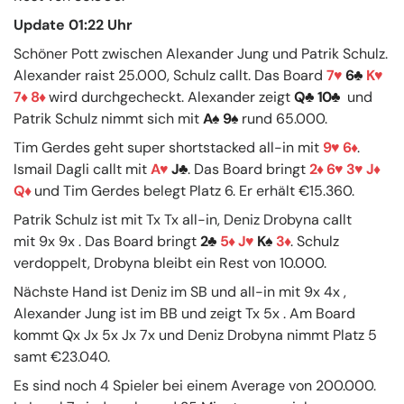
Update 01:22 Uhr
Schöner Pott zwischen Alexander Jung und Patrik Schulz.
Alexander raist 25.000, Schulz callt. Das Board
7
6
K
7
8
wird durchgecheckt. Alexander zeigt
Q
10
und
Patrik Schulz nimmt sich mit
A
9
rund 65.000.
Tim Gerdes geht super shortstacked all-in mit
9
6
.
Ismail Dagli callt mit
A
J
. Das Board bringt
2
6
3
J
Q
und Tim Gerdes belegt Platz 6. Er erhält €15.360.
Patrik Schulz ist mit Tx Tx all-in, Deniz Drobyna callt
mit 9x 9x . Das Board bringt
2
5
J
K
3
. Schulz
verdoppelt, Drobyna bleibt ein Rest von 10.000.
Nächste Hand ist Deniz im SB und all-in mit 9x 4x ,
Alexander Jung ist im BB und zeigt Tx 5x . Am Board
kommt Qx Jx 5x Jx 7x und Deniz Drobyna nimmt Platz 5
samt €23.040.
Es sind noch 4 Spieler bei einem Average von 200.000.