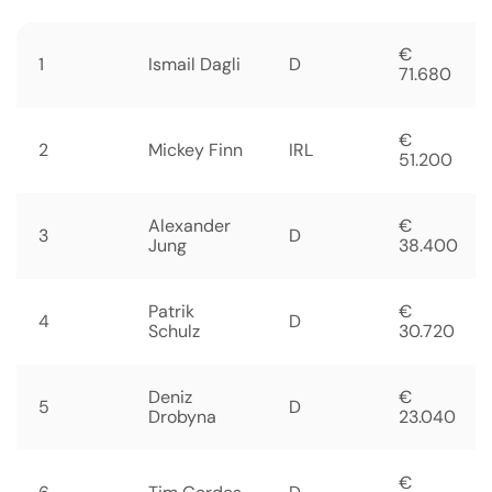
€
1
Ismail Dagli
D
71.680
€
2
Mickey Finn
IRL
51.200
Alexander
€
3
D
Jung
38.400
Patrik
€
4
D
Schulz
30.720
Deniz
€
5
D
Drobyna
23.040
€