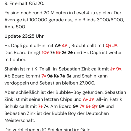
9. Er erhält €5.120.
Es sind noch rund 20 Minuten in Level 4 zu spielen. Der
Average ist 100.000 gerade aus, die Blinds 3000/6000,
Ante 500.
Update 23:25 Uhr
Hr. Dagli geht all-in mit
A
4
, Bracht callt mit
Q
J
.
Das Board bringt
10
7
6
2
2
und Hr. Dagli ist weiter
mit dabei.
Shahin ist mit K Tx all-in, Sebastian Zink callt mit
J
9
.
Ab Board kommt
7
9
K
7
6
und Shahin kann
verdoppeln und Sebastian bleiben 27.000.
Aber schließlich ist der Bubble-Boy gefunden. Sebastian
Zink ist mit seinen letzten Chips und
A
J
all-in, Patrik
Schulz callt mit
7
7
. Am Board
9
7
9
Q
8
und
Sebastian Zink ist der Bubble Boy der Deutschen
Meisterschaft.
Die verbliebenen 10 Spieler sind im Geld: