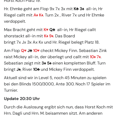
Horst Koch Platz 19.
Hr. Ehmke geht am Flop 9x 7x 3x mit
K
3
all-in, Hr
Riegel callt mit
A
K
. Turn 2x , River 7x und Hr Ehmke
verdoppelt.
Max Bracht geht mit
K
Q
all-in, Hr Riegel callt
shorstackt all-in mit
K
9
. Das Board
bringt 7x Jx 3x Ax Kx und Hr. Riegel belegt Platz 18.
Am Flop
Q
J
10
checkt Mickey Finn. Sebastian Zink
raist Mickey all-in, der überlegt und callt mit
10
7
.
Sebastian zeigt mit
3
5
einen kompletten Bluff. Turn
bringt
J
, River
10
und Mickey Finn verdoppelt.
Aktuell sind wir in Level 5, noch 45 Minuten zu spielen
bei den Blinds 1500/3000, Ante 300. Noch 17 Spieler im
Turnier.
Update 20:30 Uhr
Durch die Auslosung ergibt sich nun, dass Horst Koch mit
Hrn. Dagli und Hrn. M. beisammen sitzt. Am anderen