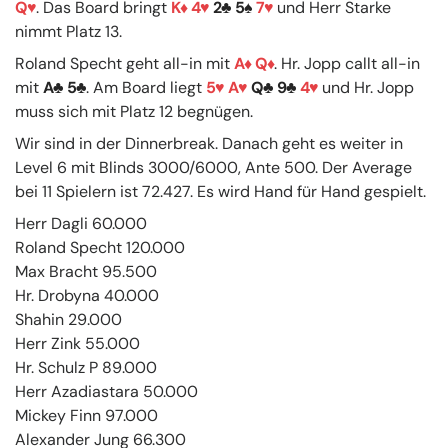
Q
. Das Board bringt
K
4
2
5
7
und Herr Starke
nimmt Platz 13.
Roland Specht geht all-in mit
A
Q
. Hr. Jopp callt all-in
mit
A
5
. Am Board liegt
5
A
Q
9
4
und Hr. Jopp
muss sich mit Platz 12 begnügen.
Wir sind in der Dinnerbreak. Danach geht es weiter in
Level 6 mit Blinds 3000/6000, Ante 500. Der Average
bei 11 Spielern ist 72.427. Es wird Hand für Hand gespielt.
Herr Dagli 60.000
Roland Specht 120.000
Max Bracht 95.500
Hr. Drobyna 40.000
Shahin 29.000
Herr Zink 55.000
Hr. Schulz P 89.000
Herr Azadiastara 50.000
Mickey Finn 97.000
Alexander Jung 66.300