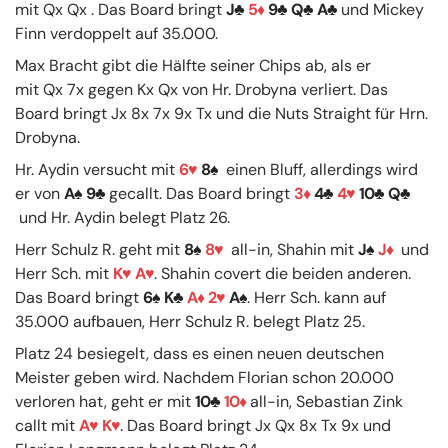
mit Qx Qx . Das Board bringt
J
5
9
Q
A
und Mickey
Finn verdoppelt auf 35.000.
Max Bracht gibt die Hälfte seiner Chips ab, als er
mit Qx 7x gegen Kx Qx von Hr. Drobyna verliert. Das
Board bringt Jx 8x 7x 9x Tx und die Nuts Straight für Hrn.
Drobyna.
Hr. Aydin versucht mit
6
8
einen Bluff, allerdings wird
er von
A
9
gecallt. Das Board bringt
3
4
4
10
Q
und Hr. Aydin belegt Platz 26.
Herr Schulz R. geht mit
8
8
all-in, Shahin mit
J
J
und
Herr Sch. mit
K
A
. Shahin covert die beiden anderen.
Das Board bringt
6
K
A
2
A
. Herr Sch. kann auf
35.000 aufbauen, Herr Schulz R. belegt Platz 25.
Platz 24 besiegelt, dass es einen neuen deutschen
Meister geben wird. Nachdem Florian schon 20.000
verloren hat, geht er mit
10
10
all-in, Sebastian Zink
callt mit
A
K
. Das Board bringt Jx Qx 8x Tx 9x und