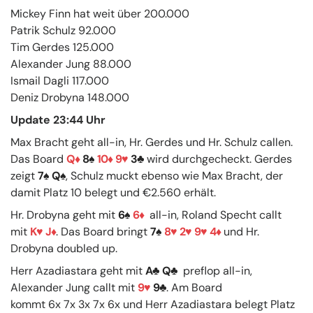
Mickey Finn hat weit über 200.000
Patrik Schulz 92.000
Tim Gerdes 125.000
Alexander Jung 88.000
Ismail Dagli 117.000
Deniz Drobyna 148.000
Update 23:44 Uhr
Max Bracht geht all-in, Hr. Gerdes und Hr. Schulz callen.
Das Board
Q
8
10
9
3
wird durchgecheckt. Gerdes
zeigt
7
Q
, Schulz muckt ebenso wie Max Bracht, der
damit Platz 10 belegt und €2.560 erhält.
Hr. Drobyna geht mit
6
6
all-in, Roland Specht callt
mit
K
J
. Das Board bringt
7
8
2
9
4
und Hr.
Drobyna doubled up.
Herr Azadiastara geht mit
A
Q
preflop all-in,
Alexander Jung callt mit
9
9
. Am Board
kommt 6x 7x 3x 7x 6x und Herr Azadiastara belegt Platz