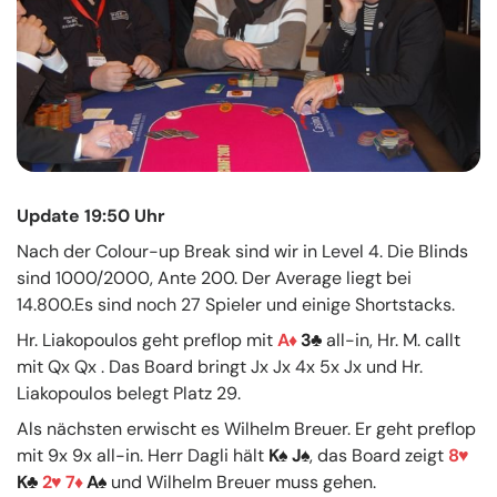
Update 19:50 Uhr
Nach der Colour-up Break sind wir in Level 4. Die Blinds
sind 1000/2000, Ante 200. Der Average liegt bei
14.800.Es sind noch 27 Spieler und einige Shortstacks.
Hr. Liakopoulos geht preflop mit
A
3
all-in, Hr. M. callt
mit Qx Qx . Das Board bringt Jx Jx 4x 5x Jx und Hr.
Liakopoulos belegt Platz 29.
Als nächsten erwischt es Wilhelm Breuer. Er geht preflop
mit 9x 9x all-in. Herr Dagli hält
K
J
, das Board zeigt
8
K
2
7
A
und Wilhelm Breuer muss gehen.