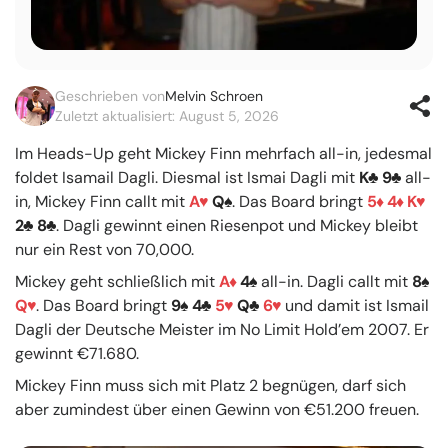
Geschrieben von
Melvin Schroen
Zuletzt aktualisiert: August 5, 2026
Im Heads-Up geht Mickey Finn mehrfach all-in, jedesmal
foldet Isamail Dagli. Diesmal ist Ismai Dagli mit
K
9
all-
in, Mickey Finn callt mit
A
Q
. Das Board bringt
5
4
K
2
8
. Dagli gewinnt einen Riesenpot und Mickey bleibt
nur ein Rest von 70,000.
Mickey geht schließlich mit
A
4
all-in. Dagli callt mit
8
Q
. Das Board bringt
9
4
5
Q
6
und damit ist Ismail
Dagli der Deutsche Meister im No Limit Hold’em 2007. Er
gewinnt €71.680.
Mickey Finn muss sich mit Platz 2 begnügen, darf sich
aber zumindest über einen Gewinn von €51.200 freuen.