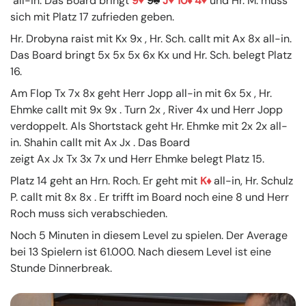
all-in. Das Board bringt
9
9
J
10
4
und Hr. M. muss
sich mit Platz 17 zufrieden geben.
Hr. Drobyna raist mit Kx 9x , Hr. Sch. callt mit Ax 8x all-in.
Das Board bringt 5x 5x 5x 6x Kx und Hr. Sch. belegt Platz
16.
Am Flop Tx 7x 8x geht Herr Jopp all-in mit 6x 5x , Hr.
Ehmke callt mit 9x 9x . Turn 2x , River 4x und Herr Jopp
verdoppelt. Als Shortstack geht Hr. Ehmke mit 2x 2x all-
in. Shahin callt mit Ax Jx . Das Board
zeigt Ax Jx Tx 3x 7x und Herr Ehmke belegt Platz 15.
Platz 14 geht an Hrn. Roch. Er geht mit
K
all-in, Hr. Schulz
P. callt mit 8x 8x . Er trifft im Board noch eine 8 und Herr
Roch muss sich verabschieden.
Noch 5 Minuten in diesem Level zu spielen. Der Average
bei 13 Spielern ist 61.000. Nach diesem Level ist eine
Stunde Dinnerbreak.