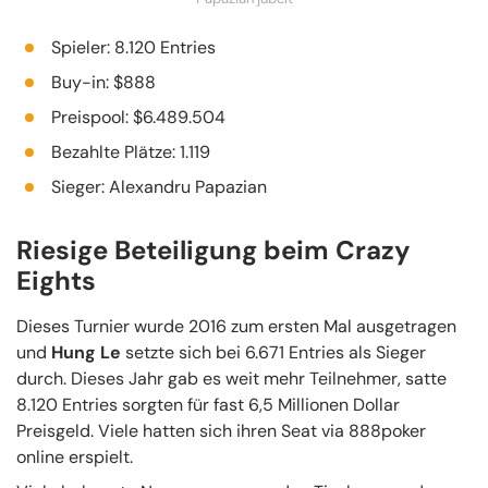
Spieler: 8.120 Entries
Buy-in: $888
Preispool: $6.489.504
Bezahlte Plätze: 1.119
Sieger: Alexandru Papazian
Riesige Beteiligung beim Crazy
Eights
Dieses Turnier wurde 2016 zum ersten Mal ausgetragen
und
Hung Le
setzte sich bei 6.671 Entries als Sieger
durch. Dieses Jahr gab es weit mehr Teilnehmer, satte
8.120 Entries sorgten für fast 6,5 Millionen Dollar
Preisgeld. Viele hatten sich ihren Seat via 888poker
online erspielt.