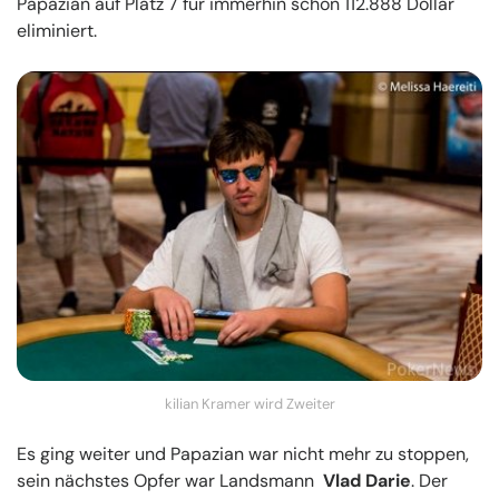
Papazian auf Platz 7 für immerhin schon 112.888 Dollar
eliminiert.
kilian Kramer wird Zweiter
Es ging weiter und Papazian war nicht mehr zu stoppen,
sein nächstes Opfer war Landsmann
Vlad Darie
. Der