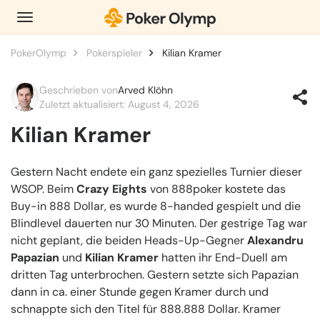
PokerOlymp
Pokerspieler
Kilian Kramer
Geschrieben von
Arved Klöhn
Zuletzt aktualisiert: August 4, 2026
Kilian Kramer
Gestern Nacht endete ein ganz spezielles Turnier dieser
WSOP. Beim
Crazy Eights
von 888poker kostete das
Buy-in 888 Dollar, es wurde 8-handed gespielt und die
Blindlevel dauerten nur 30 Minuten. Der gestrige Tag war
nicht geplant, die beiden Heads-Up-Gegner
Alexandru
Papazian
und
Kilian Kramer
hatten ihr End-Duell am
dritten Tag unterbrochen. Gestern setzte sich Papazian
dann in ca. einer Stunde gegen Kramer durch und
schnappte sich den Titel für 888.888 Dollar. Kramer