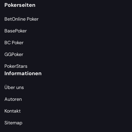
Pokerseiten
BetOnline Poker
BasePoker
BC Poker
GGPoker
PokerStars
Informationen
Über uns
Autoren
Kontakt
Sitemap