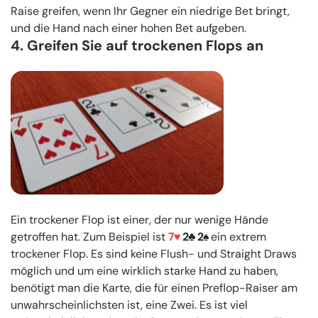
Raise greifen, wenn Ihr Gegner ein niedrige Bet bringt,
und die Hand nach einer hohen Bet aufgeben.
4.
Greifen Sie auf trockenen Flops an
Ein trockener Flop ist einer, der nur wenige Hände
getroffen hat. Zum Beispiel ist
7
2
2
ein extrem
trockener Flop. Es sind keine Flush- und Straight Draws
möglich und um eine wirklich starke Hand zu haben,
benötigt man die Karte, die für einen Preflop-Raiser am
unwahrscheinlichsten ist, eine Zwei. Es ist viel