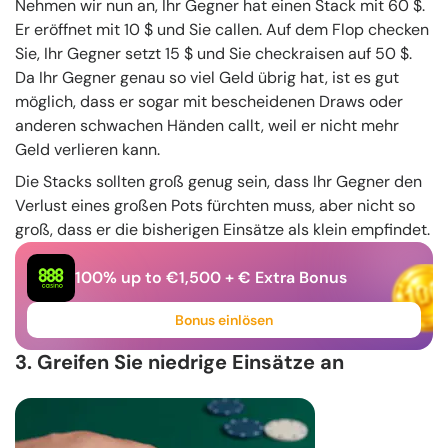
Nehmen wir nun an, Ihr Gegner hat einen Stack mit 60 $.
Er eröffnet mit 10 $ und Sie callen. Auf dem Flop checken
Sie, Ihr Gegner setzt 15 $ und Sie checkraisen auf 50 $.
Da Ihr Gegner genau so viel Geld übrig hat, ist es gut
möglich, dass er sogar mit bescheidenen Draws oder
anderen schwachen Händen callt, weil er nicht mehr
Geld verlieren kann.
Die Stacks sollten groß genug sein, dass Ihr Gegner den
Verlust eines großen Pots fürchten muss, aber nicht so
groß, dass er die bisherigen Einsätze als klein empfindet.
100% up to €1,500 + € Extra Bonus
Bonus einlösen
3.
Greifen Sie niedrige Einsätze an