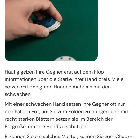
Häufig geben Ihre Gegner erst auf dem Flop
Informationen über die Stärke ihrer Hand preis. Viele
setzen mit den guten Händen mehr als mit den
schwachen.
Mit einer schwachen Hand setzen Ihre Gegner oft nur
den halben Pot, um Sie zum Folden zu bringen, und mit
recht starken Blättern setzen sie im Bereich der
Potgröße, um ihre Hand zu schützen.
Erkennen Sie ein solches Muster, können Sie zum Check-