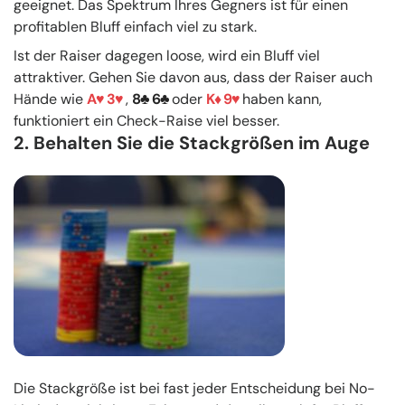
geeignet. Das Spektrum Ihres Gegners ist für einen
profitablen Bluff einfach viel zu stark.
Ist der Raiser dagegen loose, wird ein Bluff viel
attraktiver. Gehen Sie davon aus, dass der Raiser auch
Hände wie
A
3
,
8
6
oder
K
9
haben kann,
funktioniert ein Check-Raise viel besser.
2.
Behalten Sie die Stackgrößen im Auge
Die Stackgröße ist bei fast jeder Entscheidung bei No-