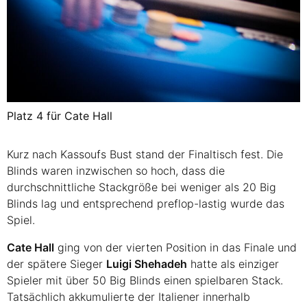
Platz 4 für Cate Hall
Kurz nach Kassoufs Bust stand der Finaltisch fest. Die
Blinds waren inzwischen so hoch, dass die
durchschnittliche Stackgröße bei weniger als 20 Big
Blinds lag und entsprechend preflop-lastig wurde das
Spiel.
Cate Hall
ging von der vierten Position in das Finale und
der spätere Sieger
Luigi Shehadeh
hatte als einziger
Spieler mit über 50 Big Blinds einen spielbaren Stack.
Tatsächlich akkumulierte der Italiener innerhalb