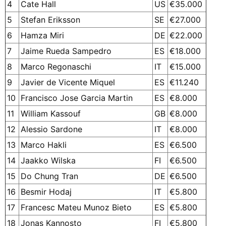
4
Cate Hall
US
€35.000
5
Stefan Eriksson
SE
€27.000
6
Hamza Miri
DE
€22.000
7
Jaime Rueda Sampedro
ES
€18.000
8
Marco Regonaschi
IT
€15.000
9
Javier de Vicente Miquel
ES
€11.240
10
Francisco Jose Garcia Martin
ES
€8.000
11
William Kassouf
GB
€8.000
12
Alessio Sardone
IT
€8.000
13
Marco Hakli
ES
€6.500
14
Jaakko Wilska
FI
€6.500
15
Do Chung Tran
DE
€6.500
16
Besmir Hodaj
IT
€5.800
17
Francesc Mateu Munoz Bieto
ES
€5.800
18
Jonas Kannosto
FI
€5.800