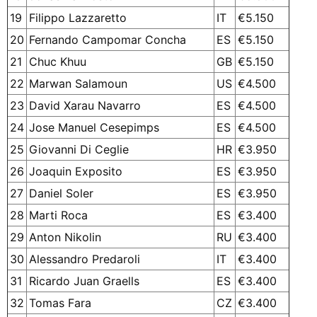
19
Filippo Lazzaretto
IT
€5.150
20
Fernando Campomar Concha
ES
€5.150
21
Chuc Khuu
GB
€5.150
22
Marwan Salamoun
US
€4.500
23
David Xarau Navarro
ES
€4.500
24
Jose Manuel Cesepimps
ES
€4.500
25
Giovanni Di Ceglie
HR
€3.950
26
Joaquin Exposito
ES
€3.950
27
Daniel Soler
ES
€3.950
28
Marti Roca
ES
€3.400
29
Anton Nikolin
RU
€3.400
30
Alessandro Predaroli
IT
€3.400
31
Ricardo Juan Graells
ES
€3.400
32
Tomas Fara
CZ
€3.400