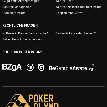
10 goldene Anfängerregeln
Was ist ICM?
Bankroll Management
Wahrscheinlichkeiten beim Poker
Outs beim Poker
So spielt man Draws
RECHTLICHE FRAGEN
Ist Poker in Deutschland strafbar?
Zahlen Pokerspieler Steuern?
Betrug beim Poker erkennen
POPULAR POKER ROOMS