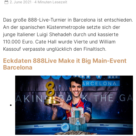
2. June 2021 · 4 Minuten Lesezeit
Das große 888-Live-Turnier in Barcelona ist entschieden.
An der spanischen Küstenmetropole setzte sich der
junge Italiener Luigi Shehadeh durch und kassierte
110.000 Euro. Cate Hall wurde Vierte und William
Kassouf verpasste unglücklich den Finaltisch.
Eckdaten 888Live Make it Big Main-Event
Barcelona