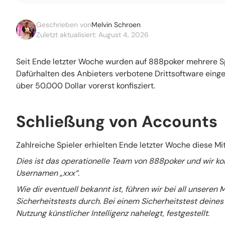
Geschrieben von
Melvin Schroen
Zuletzt aktualisiert: August 4, 2026
Seit Ende letzter Woche wurden auf 888poker mehrere Sp
Dafürhalten des Anbieters verbotene Drittsoftware einge
über 50.000 Dollar vorerst konfisziert.
Schließung von Accounts
Zahlreiche Spieler erhielten Ende letzter Woche diese M
Dies ist das operationelle Team von 888poker und wir k
Usernamen „xxx“.
Wie dir eventuell bekannt ist, führen wir bei all unseren
Sicherheitstests durch. Bei einem Sicherheitstest deine
Nutzung künstlicher Intelligenz nahelegt, festgestellt.