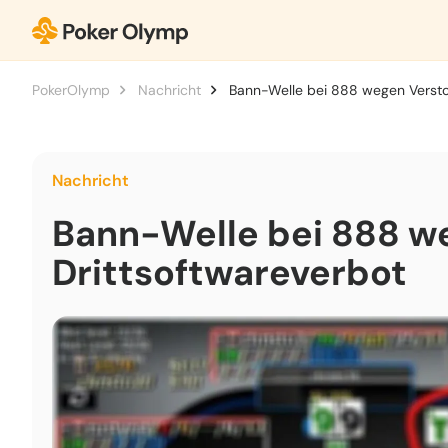
PokerOlymp
Nachricht
Bann-Welle bei 888 wegen Versto
Nachricht
Bann-Welle bei 888 w
Drittsoftwareverbot