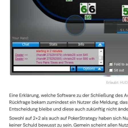
Erlaubt: HUD
Eine Erklärung, welche Software zu der Schließung des Ac
Rückfrage bekam zumindest ein Nutzer die Meldung, das
Entscheidung bleibe und diese auch zukünftig nicht änd
Sowohl auf 2+2 als auch auf PokerStrategy haben sich Nu
keiner Schuld bewusst zu sein. Gemein scheint allen Nut