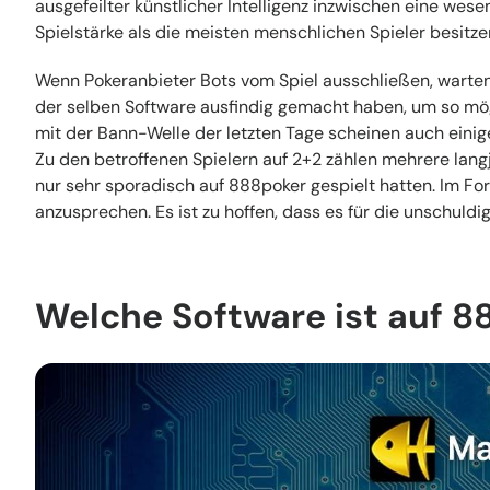
ausgefeilter künstlicher Intelligenz inzwischen eine wese
Spielstärke als die meisten menschlichen Spieler besitze
Wenn Pokeranbieter Bots vom Spiel ausschließen, warten 
der selben Software ausfindig gemacht haben, um so mö
mit der Bann-Welle der letzten Tage scheinen auch einig
Zu den betroffenen Spielern auf 2+2 zählen mehrere langj
nur sehr sporadisch auf 888poker gespielt hatten. Im F
anzusprechen. Es ist zu hoffen, dass es für die unschuldi
Welche Software ist auf 8