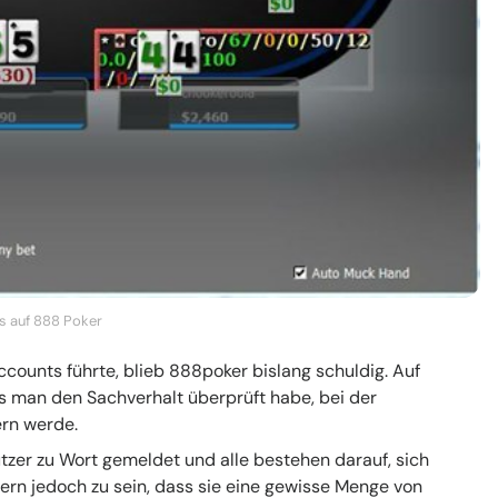
s auf 888 Poker
counts führte, blieb 888poker bislang schuldig. Auf
s man den Sachverhalt überprüft habe, bei der
ern werde.
tzer zu Wort gemeldet und alle bestehen darauf, sich
zern jedoch zu sein, dass sie eine gewisse Menge von