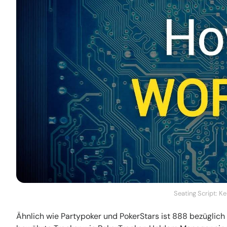
Seating Script: Ke
Ähnlich wie Partypoker und PokerStars ist 888 bezüglich d