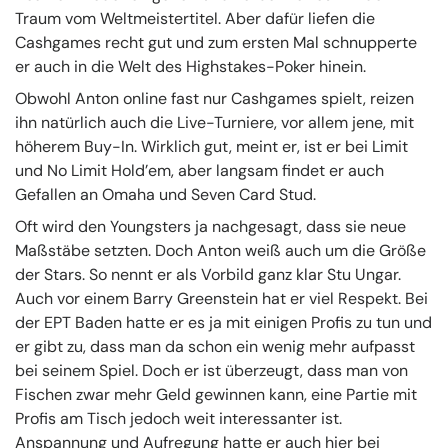
Traum vom Weltmeistertitel. Aber dafür liefen die
Cashgames recht gut und zum ersten Mal schnupperte
er auch in die Welt des Highstakes-Poker hinein.
Obwohl Anton online fast nur Cashgames spielt, reizen
ihn natürlich auch die Live-Turniere, vor allem jene, mit
höherem Buy-In. Wirklich gut, meint er, ist er bei Limit
und No Limit Hold’em, aber langsam findet er auch
Gefallen an Omaha und Seven Card Stud.
Oft wird den Youngsters ja nachgesagt, dass sie neue
Maßstäbe setzten. Doch Anton weiß auch um die Größe
der Stars. So nennt er als Vorbild ganz klar Stu Ungar.
Auch vor einem Barry Greenstein hat er viel Respekt. Bei
der EPT Baden hatte er es ja mit einigen Profis zu tun und
er gibt zu, dass man da schon ein wenig mehr aufpasst
bei seinem Spiel. Doch er ist überzeugt, dass man von
Fischen zwar mehr Geld gewinnen kann, eine Partie mit
Profis am Tisch jedoch weit interessanter ist.
Anspannung und Aufregung hatte er auch hier bei