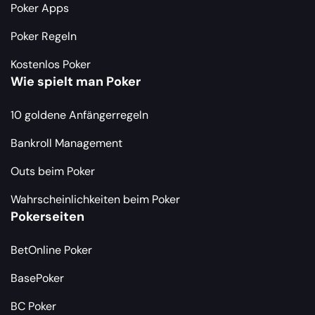
Poker Apps
Poker Regeln
Kostenlos Poker
Wie spielt man Poker
10 goldene Anfängerregeln
Bankroll Management
Outs beim Poker
Wahrscheinlichkeiten beim Poker
Pokerseiten
BetOnline Poker
BasePoker
BC Poker