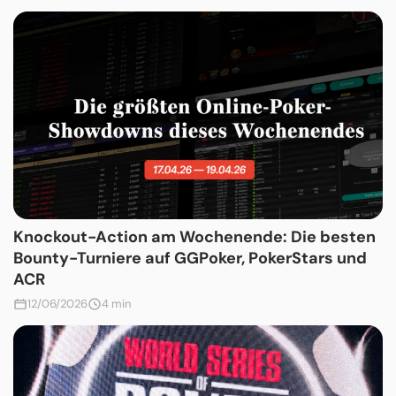
Knockout-Action am Wochenende: Die besten
Bounty-Turniere auf GGPoker, PokerStars und
ACR
12/06/2026
4 min