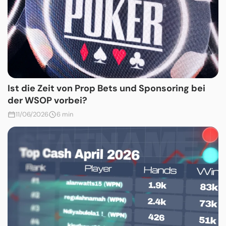
Ist die Zeit von Prop Bets und Sponsoring bei
der WSOP vorbei?
11/06/2026
6 min