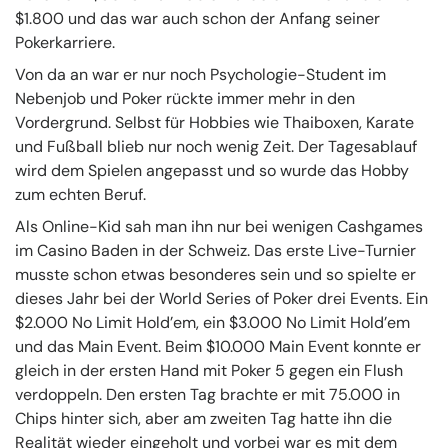
$1.800 und das war auch schon der Anfang seiner
Pokerkarriere.
Von da an war er nur noch Psychologie-Student im
Nebenjob und Poker rückte immer mehr in den
Vordergrund. Selbst für Hobbies wie Thaiboxen, Karate
und Fußball blieb nur noch wenig Zeit. Der Tagesablauf
wird dem Spielen angepasst und so wurde das Hobby
zum echten Beruf.
Als Online-Kid sah man ihn nur bei wenigen Cashgames
im Casino Baden in der Schweiz. Das erste Live-Turnier
musste schon etwas besonderes sein und so spielte er
dieses Jahr bei der World Series of Poker drei Events. Ein
$2.000 No Limit Hold’em, ein $3.000 No Limit Hold’em
und das Main Event. Beim $10.000 Main Event konnte er
gleich in der ersten Hand mit Poker 5 gegen ein Flush
verdoppeln. Den ersten Tag brachte er mit 75.000 in
Chips hinter sich, aber am zweiten Tag hatte ihn die
Realität wieder eingeholt und vorbei war es mit dem