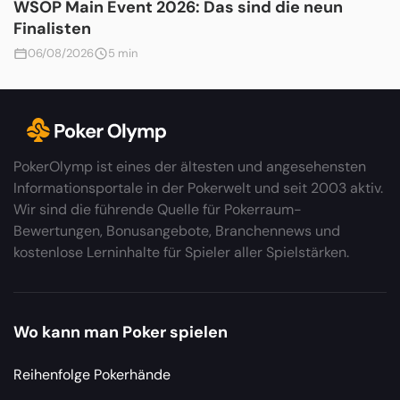
WSOP Main Event 2026: Das sind die neun
Finalisten
06/08/2026
5 min
PokerOlymp ist eines der ältesten und angesehensten
Informationsportale in der Pokerwelt und seit 2003 aktiv.
Wir sind die führende Quelle für Pokerraum-
Bewertungen, Bonusangebote, Branchennews und
kostenlose Lerninhalte für Spieler aller Spielstärken.
Wo kann man Poker spielen
Reihenfolge Pokerhände