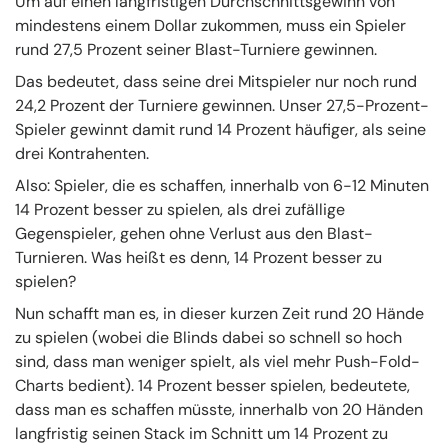
Um auf einen langfristigen Durchschnittsgewinn von
mindestens einem Dollar zukommen, muss ein Spieler
rund 27,5 Prozent seiner Blast-Turniere gewinnen.
Das bedeutet, dass seine drei Mitspieler nur noch rund
24,2 Prozent der Turniere gewinnen. Unser 27,5-Prozent-
Spieler gewinnt damit rund 14 Prozent häufiger, als seine
drei Kontrahenten.
Also: Spieler, die es schaffen, innerhalb von 6-12 Minuten
14 Prozent besser zu spielen, als drei zufällige
Gegenspieler, gehen ohne Verlust aus den Blast-
Turnieren. Was heißt es denn, 14 Prozent besser zu
spielen?
Nun schafft man es, in dieser kurzen Zeit rund 20 Hände
zu spielen (wobei die Blinds dabei so schnell so hoch
sind, dass man weniger spielt, als viel mehr Push-Fold-
Charts bedient). 14 Prozent besser spielen, bedeutete,
dass man es schaffen müsste, innerhalb von 20 Händen
langfristig seinen Stack im Schnitt um 14 Prozent zu