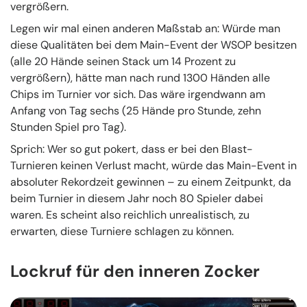
vergrößern.
Legen wir mal einen anderen Maßstab an: Würde man
diese Qualitäten bei dem Main-Event der WSOP besitzen
(alle 20 Hände seinen Stack um 14 Prozent zu
vergrößern), hätte man nach rund 1300 Händen alle
Chips im Turnier vor sich. Das wäre irgendwann am
Anfang von Tag sechs (25 Hände pro Stunde, zehn
Stunden Spiel pro Tag).
Sprich: Wer so gut pokert, dass er bei den Blast-
Turnieren keinen Verlust macht, würde das Main-Event in
absoluter Rekordzeit gewinnen – zu einem Zeitpunkt, da
beim Turnier in diesem Jahr noch 80 Spieler dabei
waren. Es scheint also reichlich unrealistisch, zu
erwarten, diese Turniere schlagen zu können.
Lockruf für den inneren Zocker