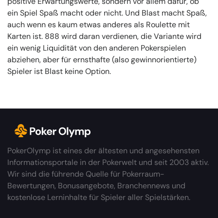
positive Erwartungswerte, sondern vor allem dafür, ob
ein Spiel Spaß macht oder nicht. Und Blast macht Spaß,
auch wenn es kaum etwas anderes als Roulette mit
Karten ist. 888 wird daran verdienen, die Variante wird
ein wenig Liquidität von den anderen Pokerspielen
abziehen, aber für ernsthafte (also gewinnorientierte)
Spieler ist Blast keine Option.
PokerOlymp ist eines der ältesten und angesehensten
Informationsportale in der Pokerwelt und seit 2003 aktiv.
Wir sind die führende Quelle für Pokerraum-
Bewertungen, Bonusangebote, Branchennews und
kostenlose Lerninhalte für Spieler aller Spielstärken.