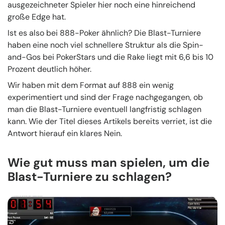
ausgezeichneter Spieler hier noch eine hinreichend
große Edge hat.
Ist es also bei 888-Poker ähnlich? Die Blast-Turniere
haben eine noch viel schnellere Struktur als die Spin-
and-Gos bei PokerStars und die Rake liegt mit 6,6 bis 10
Prozent deutlich höher.
Wir haben mit dem Format auf 888 ein wenig
experimentiert und sind der Frage nachgegangen, ob
man die Blast-Turniere eventuell langfristig schlagen
kann. Wie der Titel dieses Artikels bereits verriet, ist die
Antwort hierauf ein klares Nein.
Wie gut muss man spielen, um die
Blast-Turniere zu schlagen?