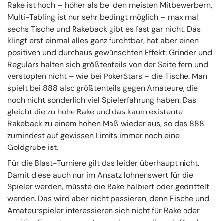
Rake ist hoch – höher als bei den meisten Mitbewerbern,
Multi-Tabling ist nur sehr bedingt möglich – maximal
sechs Tische und Rakeback gibt es fast gar nicht. Das
klingt erst einmal alles ganz furchtbar, hat aber einen
positiven und durchaus gewünschten Effekt: Grinder und
Regulars halten sich größtenteils von der Seite fern und
verstopfen nicht – wie bei PokerStars – die Tische. Man
spielt bei 888 also größtenteils gegen Amateure, die
noch nicht sonderlich viel Spielerfahrung haben. Das
gleicht die zu hohe Rake und das kaum existente
Rakeback zu einem hohen Maß wieder aus, so das 888
zumindest auf gewissen Limits immer noch eine
Goldgrube ist.
Für die Blast-Turniere gilt das leider überhaupt nicht.
Damit diese auch nur im Ansatz lohnenswert für die
Spieler werden, müsste die Rake halbiert oder gedrittelt
werden. Das wird aber nicht passieren, denn Fische und
Amateurspieler interessieren sich nicht für Rake oder