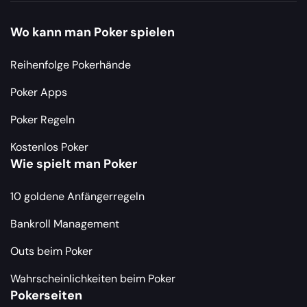
Wo kann man Poker spielen
Reihenfolge Pokerhände
Poker Apps
Poker Regeln
Kostenlos Poker
Wie spielt man Poker
10 goldene Anfängerregeln
Bankroll Management
Outs beim Poker
Wahrscheinlichkeiten beim Poker
Pokerseiten