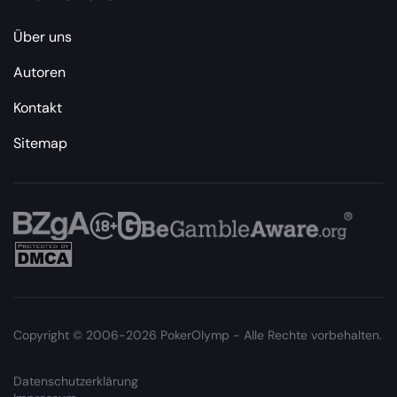
Über uns
Autoren
Kontakt
Sitemap
Copyright © 2006-2026 PokerOlymp - Alle Rechte vorbehalten.
Datenschutzerklärung