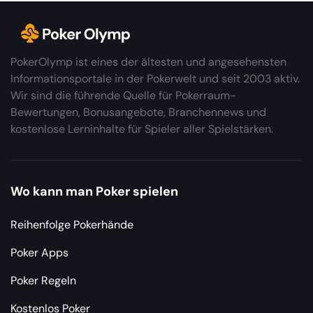
PokerOlymp ist eines der ältesten und angesehensten
Informationsportale in der Pokerwelt und seit 2003 aktiv.
Wir sind die führende Quelle für Pokerraum-
Bewertungen, Bonusangebote, Branchennews und
kostenlose Lerninhalte für Spieler aller Spielstärken.
Wo kann man Poker spielen
Reihenfolge Pokerhände
Poker Apps
Poker Regeln
Kostenlos Poker