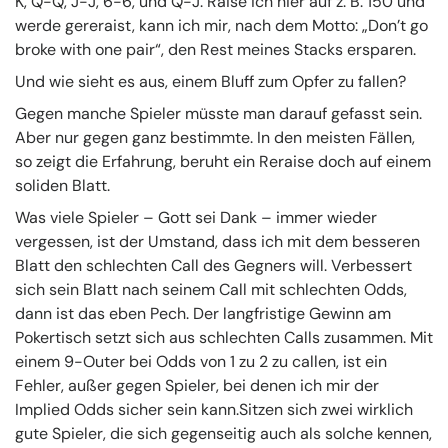
K, Q-Q, J-J, 6-6, und Q-J. Raise ich hier auf z. B. 150 und
werde gereraist, kann ich mir, nach dem Motto: „Don’t go
broke with one pair“, den Rest meines Stacks ersparen.
Und wie sieht es aus, einem Bluff zum Opfer zu fallen?
Gegen manche Spieler müsste man darauf gefasst sein.
Aber nur gegen ganz bestimmte. In den meisten Fällen,
so zeigt die Erfahrung, beruht ein Reraise doch auf einem
soliden Blatt.
Was viele Spieler – Gott sei Dank – immer wieder
vergessen, ist der Umstand, dass ich mit dem besseren
Blatt den schlechten Call des Gegners will. Verbessert
sich sein Blatt nach seinem Call mit schlechten Odds,
dann ist das eben Pech. Der langfristige Gewinn am
Pokertisch setzt sich aus schlechten Calls zusammen. Mit
einem 9-Outer bei Odds von 1 zu 2 zu callen, ist ein
Fehler, außer gegen Spieler, bei denen ich mir der
Implied Odds sicher sein kann.Sitzen sich zwei wirklich
gute Spieler, die sich gegenseitig auch als solche kennen,