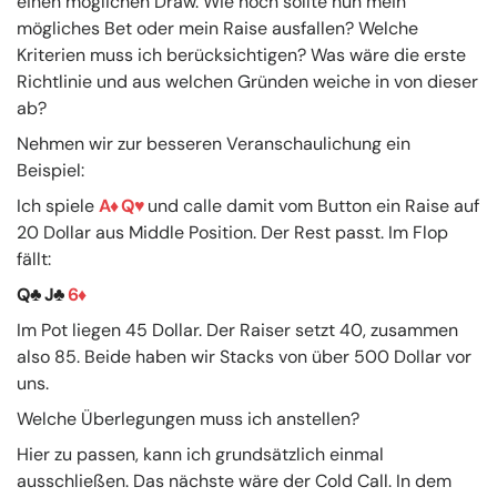
einen möglichen Draw. Wie hoch sollte nun mein
mögliches Bet oder mein Raise ausfallen? Welche
Kriterien muss ich berücksichtigen? Was wäre die erste
Richtlinie und aus welchen Gründen weiche in von dieser
ab?
Nehmen wir zur besseren Veranschaulichung ein
Beispiel:
Ich spiele
A
Q
und calle damit vom Button ein Raise auf
20 Dollar aus Middle Position. Der Rest passt. Im Flop
fällt:
Q
J
6
Im Pot liegen 45 Dollar. Der Raiser setzt 40, zusammen
also 85. Beide haben wir Stacks von über 500 Dollar vor
uns.
Welche Überlegungen muss ich anstellen?
Hier zu passen, kann ich grundsätzlich einmal
ausschließen. Das nächste wäre der Cold Call. In dem