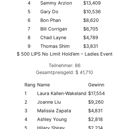
4
Sammy Arzion
$13,409
5
Gary Do
$10,536
6
Bon Phan
$8,620
7
Bill Corrigan
$6,705
8
Chad Layne
$4,789
9
Thomas Shim
$3,831
$ 500
LIPS
No Limit Hold’em – Ladies Event
Teilnehmer: 86
Gesamtpreisgeld: $ 41,710
Rang
Name
Gewinn
1
Laura Kallen-Wakeland
$17,554
2
Joanne Liu
$9,260
3
Malissia Zapata
$4,831
4
Ashley Young
$2,818
5
Hilary Shirey
$2,214