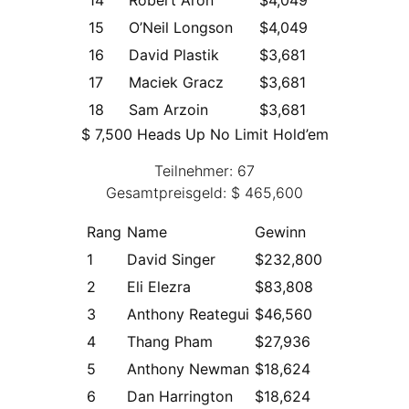
14
Robert Aron
$4,049
15
O’Neil Longson
$4,049
16
David Plastik
$3,681
17
Maciek Gracz
$3,681
18
Sam Arzoin
$3,681
$ 7,500 Heads Up No Limit Hold’em
Teilnehmer: 67
Gesamtpreisgeld: $ 465,600
Rang
Name
Gewinn
1
David Singer
$232,800
2
Eli Elezra
$83,808
3
Anthony Reategui
$46,560
4
Thang Pham
$27,936
5
Anthony Newman
$18,624
6
Dan Harrington
$18,624