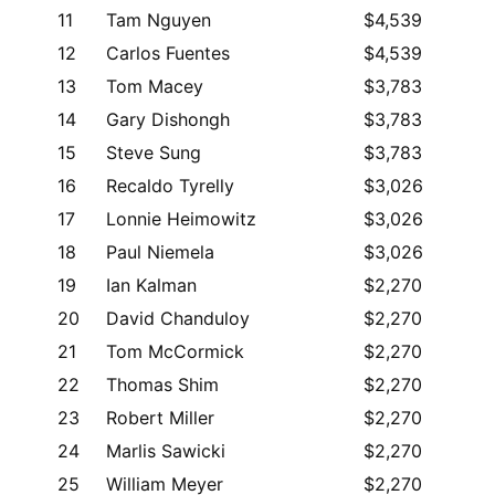
11
Tam Nguyen
$4,539
12
Carlos Fuentes
$4,539
13
Tom Macey
$3,783
14
Gary Dishongh
$3,783
15
Steve Sung
$3,783
16
Recaldo Tyrelly
$3,026
17
Lonnie Heimowitz
$3,026
18
Paul Niemela
$3,026
19
Ian Kalman
$2,270
20
David Chanduloy
$2,270
21
Tom McCormick
$2,270
22
Thomas Shim
$2,270
23
Robert Miller
$2,270
24
Marlis Sawicki
$2,270
25
William Meyer
$2,270