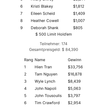
6
Kristi Blakey
$1,812
7
Eileen Scheid
$1,409
8
Heather Cowell
$1,007
9
Deborah Shank
$805
$ 500 Limit Hold’em
Teilnehmer: 174
Gesamtpreisgeld: $ 84,390
Rang
Name
Gewinn
1
Hien Tran
$33,756
2
Tam Nguyen
$16,878
3
Wyle Lynch
$8,439
4
John Napoli
$5,063
5
John Tousoulis
$3,797
6
Tim Crawford
$2,954