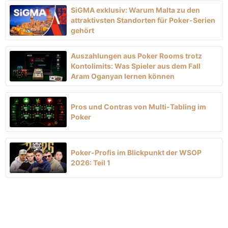
SiGMA exklusiv: Warum Malta zu den
attraktivsten Standorten für Poker-Serien
gehört
Auszahlungen aus Poker Rooms trotz
Kontolimits: Was Spieler aus dem Fall
Aram Oganyan lernen können
Pros und Contras von Multi-Tabling im
Poker
Poker-Profis im Blickpunkt der WSOP
2026: Teil 1