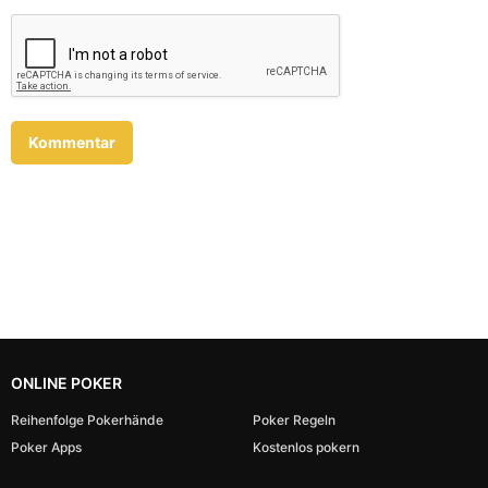
ONLINE POKER
Reihenfolge Pokerhände
Poker Regeln
Poker Apps
Kostenlos pokern