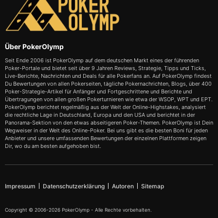
Über PokerOlymp
Seit Ende 2006 ist PokerOlymp auf dem deutschen Markt eines der führenden
Poker-Portale und bietet seit über 9 Jahren Reviews, Strategie, Tipps und Ticks,
Live-Berichte, Nachrichten und Deals für alle Pokerfans an. Auf PokerOlymp findest
Du Bewertungen von allen Pokerseiten, tägliche Pokernachrichten, Blogs, über 400
Poker-Strategie-Artikel für Anfänger und Fortgeschrittene und Berichte und
Übertragungen von allen großen Pokerturnieren wie etwa der WSOP, WPT und EPT.
PokerOlymp berichtet regelmäßig aus der Welt der Online-Highstakes, analysiert
die rechtliche Lage in Deutschland, Europa und den USA und berichtet in der
Panorama-Sektion von den etwas abseitigeren Poker-Themen. PokerOlymp ist Dein
Wegweiser in der Welt des Online-Poker. Bei uns gibt es die besten Boni für jeden
Anbieter und unsere umfassenden Bewertungen der einzelnen Plattformen zeigen
Dir, wo du am besten aufgehoben bist.
Impressum
Datenschutzerklärung
Autoren
Sitemap
Copyright © 2006-2026 PokerOlymp - Alle Rechte vorbehalten.