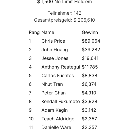
$ 1,500 No Limit Hold’em
Teilnehmer: 142
Gesamtpreisgeld: $ 206,610
Rang
Name
Gewinn
1
Chris Price
$89,064
2
John Hoang
$39,282
3
Jesse Jones
$19,641
4
Anthony Reategui
$11,785
5
Carlos Fuentes
$8,838
6
Nhut Tran
$6,874
7
Peter Chan
$4,910
8
Kendall Fukumoto
$3,928
9
Adam Kagin
$3,142
10
Teach Aldridge
$2,357
11
Danielle Ware
$2,357