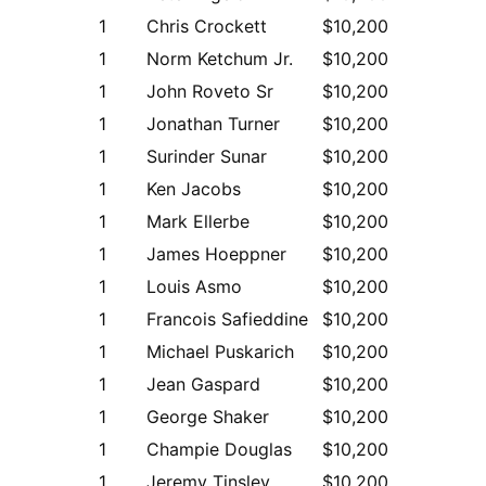
1
Chris Crockett
$10,200
1
Norm Ketchum Jr.
$10,200
1
John Roveto Sr
$10,200
1
Jonathan Turner
$10,200
1
Surinder Sunar
$10,200
1
Ken Jacobs
$10,200
1
Mark Ellerbe
$10,200
1
James Hoeppner
$10,200
1
Louis Asmo
$10,200
1
Francois Safieddine
$10,200
1
Michael Puskarich
$10,200
1
Jean Gaspard
$10,200
1
George Shaker
$10,200
1
Champie Douglas
$10,200
1
Jeremy Tinsley
$10,200