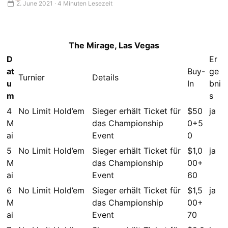
2. June 2021 · 4 Minuten Lesezeit
The Mirage, Las Vegas
D
Er
at
Buy-
ge
Turnier
Details
u
In
bni
m
s
4
No Limit Hold’em
Sieger erhält Ticket für
$50
ja
M
das Championship
0+5
ai
Event
0
5
No Limit Hold’em
Sieger erhält Ticket für
$1,0
ja
M
das Championship
00+
ai
Event
60
6
No Limit Hold’em
Sieger erhält Ticket für
$1,5
ja
M
das Championship
00+
ai
Event
70