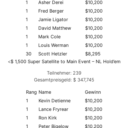
1
Asher Derei
$10,200
1
Fred Berger
$10,200
1
Jamie Ligator
$10,200
1
David Matthew
$10,200
1
Mark Cole
$10,200
1
Louis Werman
$10,200
30
Scott Hetzler
$8,295
<
$ 1,500 Super Satellite to Main Event – NL Hold’em
Teilnehmer: 239
Gesamtpreisgeld: $ 347,745
Rang
Name
Gewinn
1
Kevin Detienne
$10,200
1
Lance Fryrear
$10,200
1
Ron Kirk
$10,200
1
Peter Bigelow
$10,200