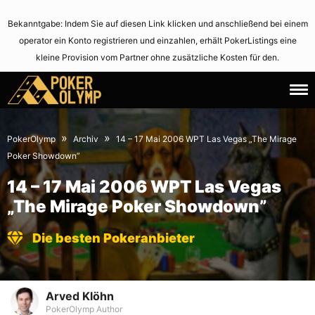
Bekanntgabe: Indem Sie auf diesen Link klicken und anschließend bei einem
operator ein Konto registrieren und einzahlen, erhält PokerListings eine
kleine Provision vom Partner ohne zusätzliche Kosten für den.
21.
June
October
2,
»
»
PokerOlymp
Archiv
14 – 17 Mai 2006 WPT Las Vegas „The Mirage
2006
2021
Poker Showdown”
14 – 17 Mai 2006 WPT Las Vegas
„The Mirage Poker Showdown”
Die besten Pokeranbieter
Arved Klöhn
PokerOlymp Author